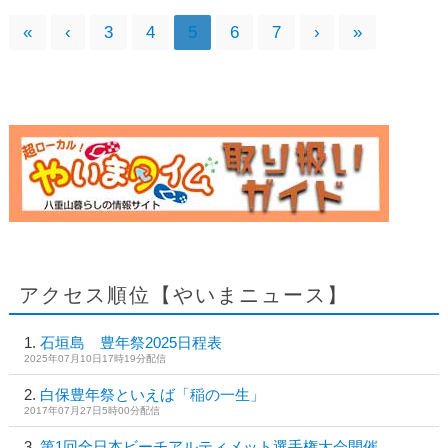
«
‹
3
4
5
6
7
›
»
アクセス順位【やいまニュース】
石垣島 豊年祭2025日程表
2025年07月10日17時19分配信
白保豊年祭といえば「稲の一生」
2017年07月27日5時00分配信
第1回全日本ビーチアルティメット選手権大会開催