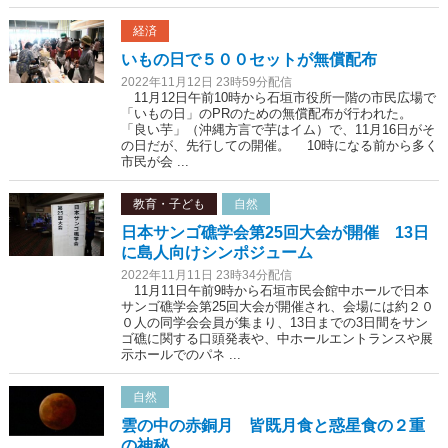
経済
いもの日で５００セットが無償配布
2022年11月12日 23時59分配信
11月12日午前10時から石垣市役所一階の市民広場で
「いもの日」のPRのための無償配布が行われた。
「良い芋」（沖縄方言で芋はイム）で、11月16日がそ
の日だが、先行しての開催。 10時になる前から多く
市民が会 ...
教育・子ども
自然
日本サンゴ礁学会第25回大会が開催 13日
に島人向けシンポジューム
2022年11月11日 23時34分配信
11月11日午前9時から石垣市民会館中ホールで日本
サンゴ礁学会第25回大会が開催され、会場には約２０
０人の同学会会員が集まり、13日までの3日間をサン
ゴ礁に関する口頭発表や、中ホールエントランスや展
示ホールでのパネ ...
自然
雲の中の赤銅月 皆既月食と惑星食の２重
の神秘