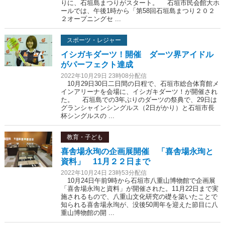
りに、石垣島まつりがスタート。 石垣市民会館大ホ
ールでは、午後1時から「第58回石垣島まつり２０２
２オープニングセ ...
スポーツ・レジャー
イシガキダーツ！開催 ダーツ界アイドル
がパーフェクト達成
2022年10月29日 23時08分配信
10月29日30日二日間の日程で、石垣市総合体育館メ
インアリーナを会場に、イシガキダーツ！が開催され
た。 石垣島での3年ぶりのダーツの祭典で、29日は
グランシャインシングルス（2日がかり）と石垣市長
杯シングルスの ...
教育・子ども
喜舎場永珣の企画展開催 「喜舎場永珣と
資料」 11月２２日まで
2022年10月24日 23時53分配信
10月24日午前9時から石垣市八重山博物館で企画展
「喜舎場永珣と資料」が開催された。11月22日まで実
施されるもので、八重山文化研究の礎を築いたことで
知られる喜舎場永珣が、没後50周年を迎えた節目に八
重山博物館の開 ...