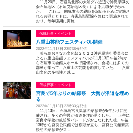
11月20日、石垣島北部の大浦ダム近辺で沖縄県猟友
会石垣地区（石垣克治地区長）による共猟が行われ
た。 これは、同猟友会の親睦を深めるために実施さ
れる共猟とともに、有害鳥獣駆除を兼ねて実施されて
おり、毎年猟期に実施 ...
伝統行事・イベント
八重山芸能フェスティバル開催
2022年11月13日 23時38分配信
美ら島おきなわ文化祭２０２２沖縄県実行委員会に
よる八重山芸能フェスティバルが11月13日午後2時か
ら石垣市民会館大ホールで開催され、会場には多くの
郡民が集って、八重山の芸能を鑑賞していた。 八重
山文化の多様性と魅 ...
伝統行事・イベント
宮良で5年ぶりの結願祭 大勢が沿道を埋め
る
2022年11月13日 23時33分配信
11月13日、石垣島宮良集落の結願祭が5年ぶりに開
催され、多くの字民が沿道を埋め尽くした。 正午に
宮良小学校の鼓笛隊パレードがおこなわれた後、午後
13時から宮良公民館では旗頭が立ち、宮良公民館新築
後初の結願祭がス ...