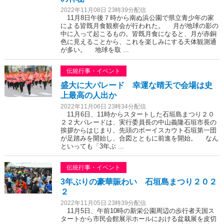
2022年11月08日 23時39分配信
11月8日午後７時から南ぬ浜公園で県立青少年の家
による皆既月食観察会が行われた。 月が地球の影の
中に入って起こるもの。皆既月食になると、月が赤銅
色に見えることから、これを楽しみにする天体観測通
が多い。 地球を取 ...
伝統行事・イベント
盛大に大パレード 幸運な晴天で会場は史
上最高の人出か
2022年11月06日 23時34分配信
11月6日、11時からスタートした石垣島まつり２０
２２大パレードは、実行委員長の中山義隆石垣市長の
挨拶からはじまり、先頭のボーイスカウト石垣第一団
が足踏みを開始し、合図とともに前進を開始。 なん
といっても「3年ぶ ...
伝統行事・イベント
3年ぶりの豪華賑わい 石垣島まつり２０２
２
2022年11月05日 23時39分配信
11月5日、午前10時の新栄公園周辺の歩行者天国ス
タートから市民会館展示ホールにおける盆栽展を皮切