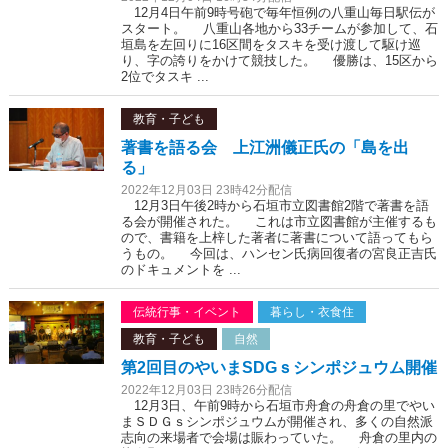
12月4日午前9時号砲で毎年恒例の八重山毎日駅伝が
スタート。 八重山各地から33チームが参加して、石
垣島を左回りに16区間をタスキを受け渡して駆け巡
り、字の誇りをかけて競技した。 優勝は、15区から
2位でタスキ ...
教育・子ども
著書を語る会 上江洲儀正氏の「島を出
る」
2022年12月03日 23時42分配信
12月3日午後2時から石垣市立図書館2階で著書を語
る会が開催された。 これは市立図書館が主催するも
ので、書籍を上梓した著者に著書について語ってもら
うもの。 今回は、ハンセン氏病回復者の宮良正吉氏
のドキュメントを ...
伝統行事・イベント
暮らし・衣食住
教育・子ども
自然
第2回目のやいまSDGｓシンポジュウム開催
2022年12月03日 23時26分配信
12月3日、午前9時から石垣市舟倉の舟倉の里でやい
まＳＤＧｓシンポジュウムが開催され、多くの自然派
志向の来場者で会場は賑わっていた。 舟倉の里内の