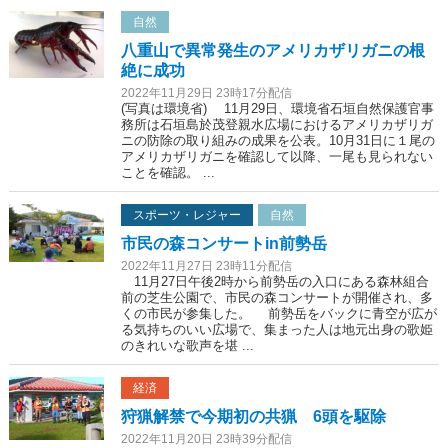
自然
八重山で異常発生のアメリカザリガニの根
絶に成功
2022年11月29日 23時17分配信
(写真は環境省) 11月29日、環境省石垣自然保護官事
務所は石垣島於茂登親水広場におけるアメリカザリガ
ニの防除の取り組みの成果を公表。10月31日に１尾の
アメリカザリガニを確認して以降、一尾も見られない
ことを確認。 ...
スポーツ・レジャー
自然
市民の森コンサートin前勢岳
2022年11月27日 23時11分配信
11月27日午後2時から前勢岳の入口にある森林組合
前の芝生公園で、市民の森コンサートが開催され、多
くの市民が参集した。 前勢岳をバックに青空が広が
る気持ちのいい広場で、集まった人は地元出身の歌姫
のきれいな歌声を堪 ...
経済
狩猟解禁で今期初の共猟 6頭を駆除
2022年11月20日 23時39分配信