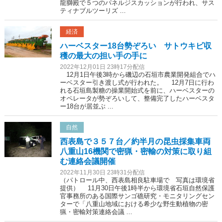
龍獅殿で５つのパネルジスカッションが行われ、サス
ティナブルツーリズ ...
経済
ハーベスター18台勢ぞろい サトウキビ収
穫の最大の担い手の手に
2022年12月01日 23時17分配信
12月1日午後3時から磯辺の石垣市農業開発組合でハ
ーベスター引き渡し式が行われた。 12月7日に行わ
れる石垣島製糖の操業開始式を前に、ハーベスターの
オペレータが勢ぞろいして、整備完了したハーベスタ
ー18台が居並ぶ ...
自然
西表島で３５７台／約半月の昆虫採集車両
八重山16機関で密猟・密輸の対策に取り組
む連絡会議開催
2022年11月30日 23時31分配信
（パトロール中、西表島相良駐車場で 写真は環境省
提供） 11月30日午後1時半から環境省石垣自然保護
官事務所のある国際サンゴ礁研究・モニタリングセン
ターで「八重山地域における希少な野生動植物の密
猟・密輸対策連絡会議 ...