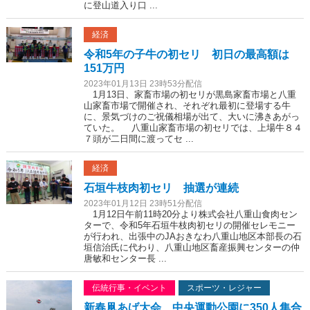
に登山道入り口 ...
経済
令和5年の子牛の初セリ 初日の最高額は
151万円
2023年01月13日 23時53分配信
1月13日、家畜市場の初セリが黒島家畜市場と八重
山家畜市場で開催され、それぞれ最初に登場する牛
に、景気づけのご祝儀相場が出て、大いに沸きあがっ
ていた。 八重山家畜市場の初セリでは、上場牛８４
７頭が二日間に渡ってセ ...
経済
石垣牛枝肉初セリ 抽選が連続
2023年01月12日 23時51分配信
1月12日午前11時20分より株式会社八重山食肉セン
ターで、令和5年石垣牛枝肉初セリの開催セレモニー
が行われ、出張中のJAおきなわ八重山地区本部長の石
垣信治氏に代わり、八重山地区畜産振興センターの仲
唐敏和センター長 ...
伝統行事・イベント
スポーツ・レジャー
新春凧あげ大会 中央運動公園に350人集合