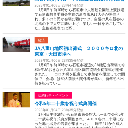
2023年01月08日 23時47分配信
1月8日午前10時から石垣市中央運動公園陸上競技場
で石垣市教育委員会主催の新春凧あげ大会が開催さ
れ、多くの市民が会場に駆けつけ、自慢の凧を新春の
北風の下で大空に舞い上げ、楽しい一日を過ごしてい
た。主催者発表では35 ...
経済
JA八重山地区初出荷式 ２０００キロ北の
東京・大田市場へ
2023年01月06日 23時35分配信
1月6日午前10時から石垣市磯辺のJA磯辺出荷場で令
和5年JAおきなわ八重山地区園芸協議会初荷式が開催
された。 コロナ禍を配慮して参加者を限定しての開
催で、会場には60人前後の関係者が集い、新年初の出
荷を祝ってい ...
伝統行事・イベント
令和5年二十歳を祝う式典開催
2023年01月04日 23時35分配信
1月4日午後2時から石垣市民会館大ホールで令和5年
二十歳を祝う式典が開催され、４０８名の二十歳にな
った地元出身の若者が集まった。 昨年4月から成人