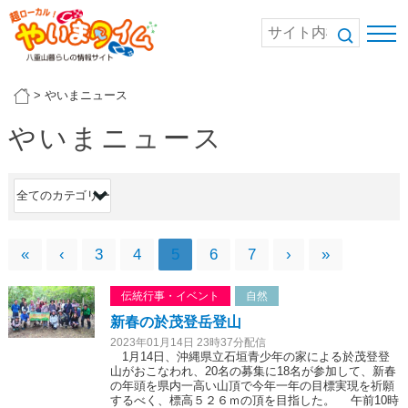
>
やいまニュース
やいまニュース
«
‹
3
4
5
6
7
›
»
伝統行事・イベント
自然
新春の於茂登岳登山
2023年01月14日 23時37分配信
1月14日、沖縄県立石垣青少年の家による於茂登登
山がおこなわれ、20名の募集に18名が参加して、新春
の年頭を県内一高い山頂で今年一年の目標実現を祈願
するべく、標高５２６ｍの頂を目指した。 午前10時