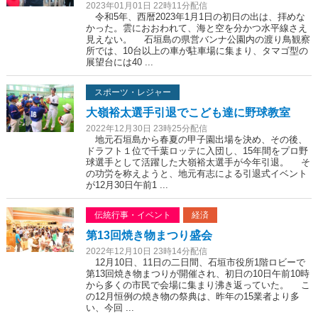
2023年01月01日 22時11分配信
令和5年、西暦2023年1月1日の初日の出は、拝めな
かった。雲におおわれて、海と空を分かつ水平線さえ
見えない。 石垣島の県営バンナ公園内の渡り鳥観察
所では、10台以上の車が駐車場に集まり、タマゴ型の
展望台には40 ...
スポーツ・レジャー
大嶺裕太選手引退でこども達に野球教室
2022年12月30日 23時25分配信
地元石垣島から春夏の甲子園出場を決め、その後、
ドラフト１位で千葉ロッテに入団し、15年間をプロ野
球選手として活躍した大嶺裕太選手が今年引退。 そ
の功労を称えようと、地元有志による引退式イベント
が12月30日午前1 ...
伝統行事・イベント
経済
第13回焼き物まつり盛会
2022年12月10日 23時14分配信
12月10日、11日の二日間、石垣市役所1階ロビーで
第13回焼き物まつりが開催され、初日の10日午前10時
から多くの市民で会場に集まり沸き返っていた。 こ
の12月恒例の焼き物の祭典は、昨年の15業者より多
い、今回 ...