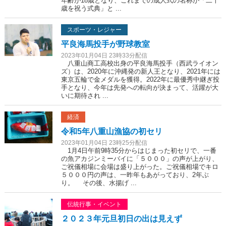
年齢が18歳となり、これまでの成人式の名称が「二十
歳を祝う式典」と ...
スポーツ・レジャー
平良海馬投手が野球教室
2023年01月04日 23時33分配信
八重山商工高校出身の平良海馬投手（西武ライオン
ズ）は、2020年に沖縄発の新人王となり、2021年には
東京五輪で金メダルを獲得。2022年に最優秀中継ぎ投
手となり、今年は先発への転向が決まって、活躍が大
いに期待され ...
経済
令和5年八重山漁協の初セリ
2023年01月04日 23時25分配信
1月4日午前9時35分からはじまった初セリで、一番
の魚アカジンミーバイに「５０００」の声が上がり、
ご祝儀相場に会場は盛り上がった。ご祝儀相場でキロ
５０００円の声は、一昨年もあがっており、2年ぶ
り。 その後、水揚げ ...
伝統行事・イベント
２０２３年元旦初日の出は見えず