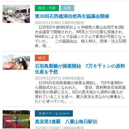
政治・行政
自然
第30回石西礁湖自然再生協議会開催
2022年12月09日 23時34分配信
12月9日午後0時30分より沖縄県八重山合同庁舎2階
大会議室で開催された。WEB上での公開も実施され、
WebExによるウェブ会議システムで参加が可能となっ
ていた。 この協議会は、個人48人、団体・法人52団
体、地 ...
経済
石垣島製糖が操業開始 7万６千トンの原料
生産を予想
2022年12月07日 23時06分配信
12月6日石垣島製糖が操業を開始し、7日午後3時か
ら開始式がおこなわれた。 冒頭、西村剛史石垣島製
糖社長が挨拶に立ち、6日の悪天候から原料の搬入が
遅れていることを述べ、搬入状況を見ながら稼働をし
たいと述べていた。 ...
スポーツ・レジャー
真栄里3連覇 八重山毎日駅伝
2022年12月04日 16時34分配信