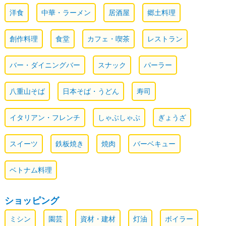
洋食
中華・ラーメン
居酒屋
郷土料理
創作料理
食堂
カフェ・喫茶
レストラン
バー・ダイニングバー
スナック
パーラー
八重山そば
日本そば・うどん
寿司
イタリアン・フレンチ
しゃぶしゃぶ
ぎょうざ
スイーツ
鉄板焼き
焼肉
バーベキュー
ベトナム料理
ショッピング
ミシン
園芸
資材・建材
灯油
ボイラー