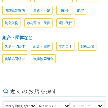
周遊観光案内
運送・引越
宅配便
航空
航空貨物
港湾運輸・荷役
運転代行
組合・団体など
スポーツ団体
組合・団体
マスコミ
製糖工場
農業協同組合
漁業協同組合
近くのお店を探す