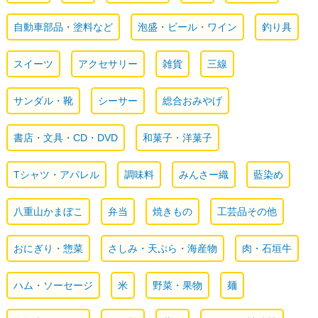
自動車部品・塗料など
泡盛・ビール・ワイン
釣り具
スイーツ
アクセサリー
雑貨
三線
サンダル・靴
シーサー
総合おみやげ
書店・文具・CD・DVD
和菓子・洋菓子
Tシャツ・アパレル
調味料
みんさー織
藍染め
八重山かまぼこ
弁当
焼きもの
工芸品その他
おにぎり・惣菜
さしみ・天ぷら・海産物
肉・石垣牛
ハム・ソーセージ
米
野菜・果物
麺