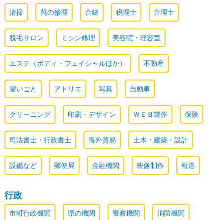
清掃
靴の修理
合鍵
税理士
弁理士
脱毛サロン
ミシン修理
美容院・理容室
エステ（ボディ・フェイシャルほか）
不動産
習いごと
アトリエ
写真
自動車
クリーニング
印刷・デザイン
ＷＥＢ製作
保険
司法書士・行政書士
海外貿易
土木・建築・設計
設備など
郵便局
金融機関
映像制作
報道
行政
市町行政機関
県の機関
警察機関
消防機関