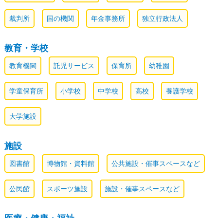
裁判所
国の機関
年金事務所
独立行政法人
教育・学校
教育機関
託児サービス
保育所
幼稚園
学童保育所
小学校
中学校
高校
養護学校
大学施設
施設
図書館
博物館・資料館
公共施設・催事スペースなど
公民館
スポーツ施設
施設・催事スペースなど