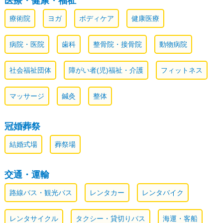
医療・健康・福祉
療術院
ヨガ
ボディケア
健康医療
病院・医院
歯科
整骨院・接骨院
動物病院
社会福祉団体
障がい者(児)福祉・介護
フィットネス
マッサージ
鍼灸
整体
冠婚葬祭
結婚式場
葬祭場
交通・運輸
路線バス・観光バス
レンタカー
レンタバイク
レンタサイクル
タクシー・貸切りバス
海運・客船