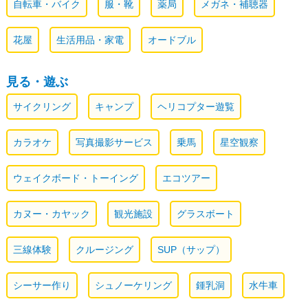
自転車・バイク
服・靴
薬局
メガネ・補聴器
花屋
生活用品・家電
オードブル
見る・遊ぶ
サイクリング
キャンプ
ヘリコプター遊覧
カラオケ
写真撮影サービス
乗馬
星空観察
ウェイクボード・トーイング
エコツアー
カヌー・カヤック
観光施設
グラスボート
三線体験
クルージング
SUP（サップ）
シーサー作り
シュノーケリング
鍾乳洞
水牛車