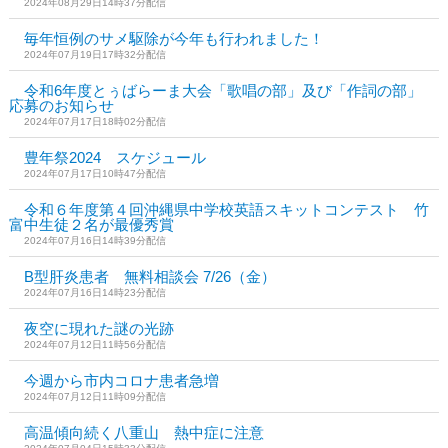
2024年08月29日14時37分配信
毎年恒例のサメ駆除が今年も行われました！
2024年07月19日17時32分配信
令和6年度とぅばらーま大会「歌唱の部」及び「作詞の部」
応募のお知らせ
2024年07月17日18時02分配信
豊年祭2024 スケジュール
2024年07月17日10時47分配信
令和６年度第４回沖縄県中学校英語スキットコンテスト 竹
富中生徒２名が最優秀賞
2024年07月16日14時39分配信
B型肝炎患者 無料相談会 7/26（金）
2024年07月16日14時23分配信
夜空に現れた謎の光跡
2024年07月12日11時56分配信
今週から市内コロナ患者急増
2024年07月12日11時09分配信
高温傾向続く八重山 熱中症に注意