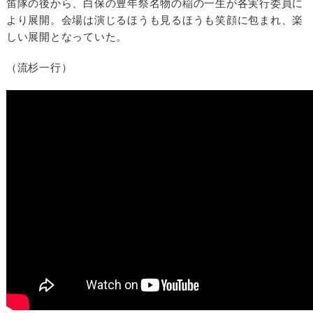
笛隊の後から、白保の豊年祭名物の稲の一生が各実行委員に
より展開。会場は演じるほうも見るほうも笑顔に包まれ、楽
しい展開となっていた。
（流杉一行）