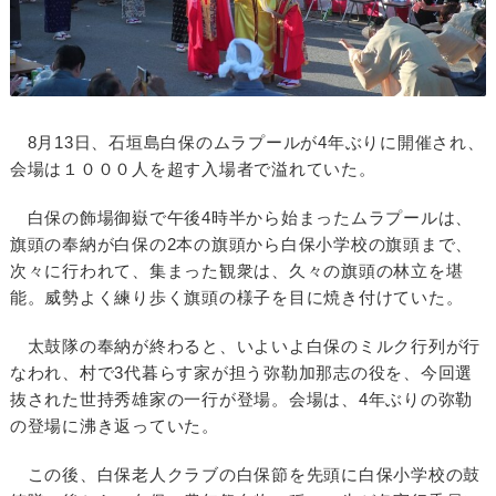
8月13日、石垣島白保のムラプールが4年ぶりに開催され、
会場は１０００人を超す入場者で溢れていた。
白保の飾場御嶽で午後4時半から始まったムラプールは、
旗頭の奉納が白保の2本の旗頭から白保小学校の旗頭まで、
次々に行われて、集まった観衆は、久々の旗頭の林立を堪
能。威勢よく練り歩く旗頭の様子を目に焼き付けていた。
太鼓隊の奉納が終わると、いよいよ白保のミルク行列が行
なわれ、村で3代暮らす家が担う弥勒加那志の役を、今回選
抜された世持秀雄家の一行が登場。会場は、4年ぶりの弥勒
の登場に沸き返っていた。
この後、白保老人クラブの白保節を先頭に白保小学校の鼓