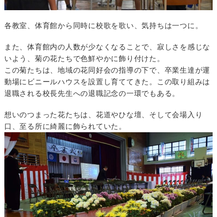
各教室、体育館から同時に校歌を歌い、気持ちは一つに。
また、体育館内の人数が少なくなることで、寂しさを感じな
いよう、菊の花たちで色鮮やかに飾り付けた。
この菊たちは、地域の花同好会の指導の下で、卒業生達が運
動場にビニールハウスを設置し育ててきた。この取り組みは
退職される校長先生への退職記念の一環でもある。
想いのつまった花たちは、花道やひな壇、そして会場入り
口、至る所に綺麗に飾られていた。