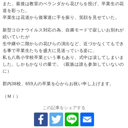
また、最後は教室のベランダから花びらを投げ、卒業生の花
道を彩った。
卒業生は花道から後輩達に手を振り、笑顔を見せていた。
新型コロナウイルス対応の為、自粛モードで寂しいお別れが
続いていたが
生中継や二階からの花びらの演出など、近づかなくてもでき
る事で卒業生たちを盛大に見送っている姿に、
私も八島小学校卒業という事もあり、式中は涙してしまいま
した。しかもかなりの量で。（親族は誰も参加していないの
に）
郡内38校、659人の卒業を心からお祝い申し上げます。
（Ｍⅰ）
この記事をシェアする