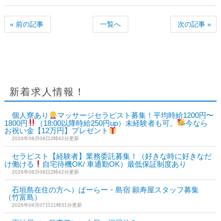
« 前の記事
一覧へ
次の記事 »
新着求人情報！
個人寮あり
マッサージセラピスト募集！平均時給1200円〜
1800円
（18:00以降時給250円up）未経験者も可。
今なら
お祝い金【12万円】プレゼント
2026年08月08日2時42分更新
セラピスト【経験者】業務委託募集！（好きな時に好きなだ
け働ける
自宅待機OK/ 車通勤OK）最低保証制度あり
2026年08月08日2時42分更新
石垣島在住の方へ）ぱーらー・島宿 願寿屋スタッフ募集
（竹富島）
2026年08月07日21時31分更新