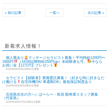
« 前の記事
一覧へ
次の記事 »
新着求人情報！
個人寮あり
マッサージセラピスト募集！平均時給1200円〜
1800円
（18:00以降時給250円up）未経験者も可。
今なら
お祝い金【12万円】プレゼント
2026年08月08日2時42分更新
セラピスト【経験者】業務委託募集！（好きな時に好きなだ
け働ける
自宅待機OK/ 車通勤OK）最低保証制度あり
2026年08月08日2時42分更新
石垣島在住の方へ）ぱーらー・島宿 願寿屋スタッフ募集
（竹富島）
2026年08月07日21時31分更新