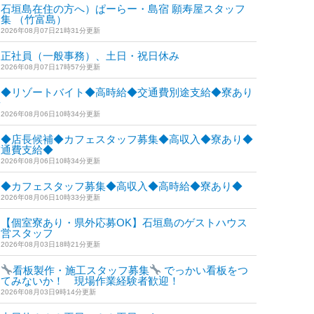
石垣島在住の方へ）ぱーらー・島宿 願寿屋スタッフ
集 （竹富島）
2026年08月07日21時31分更新
正社員（一般事務）、土日・祝日休み
2026年08月07日17時57分更新
◆リゾートバイト◆高時給◆交通費別途支給◆寮あり
◆
2026年08月06日10時34分更新
◆店長候補◆カフェスタッフ募集◆高収入◆寮あり◆
交通費支給◆
2026年08月06日10時34分更新
◆カフェスタッフ募集◆高収入◆高時給◆寮あり◆
2026年08月06日10時33分更新
【個室寮あり・県外応募OK】石垣島のゲストハウス
運営スタッフ
2026年08月03日18時21分更新
看板製作・施工スタッフ募集
でっかい看板をつ
けてみないか！ 現場作業経験者歓迎！
2026年08月03日9時14分更新