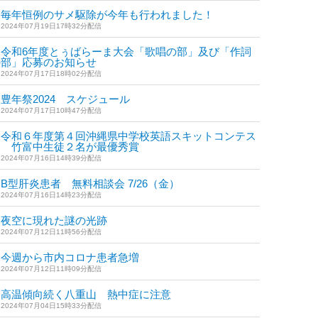
毎年恒例のサメ駆除が今年も行われました！
2024年07月19日17時32分配信
令和6年度とぅばらーま大会「歌唱の部」及び「作詞
の部」応募のお知らせ
2024年07月17日18時02分配信
豊年祭2024 スケジュール
2024年07月17日10時47分配信
令和６年度第４回沖縄県中学校英語スキットコンテス
ト 竹富中生徒２名が最優秀賞
2024年07月16日14時39分配信
B型肝炎患者 無料相談会 7/26（金）
2024年07月16日14時23分配信
夜空に現れた謎の光跡
2024年07月12日11時56分配信
今週から市内コロナ患者急増
2024年07月12日11時09分配信
高温傾向続く八重山 熱中症に注意
2024年07月04日15時33分配信