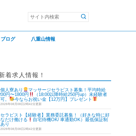
ブログ
八重山情報
新着求人情報！
個人寮あり
マッサージセラピスト募集！平均時給
200円〜1800円
（18:00以降時給250円up）未経験者
も可。
今ならお祝い金【12万円】プレゼント
2026年08月08日2時42分更新
セラピスト【経験者】業務委託募集！（好きな時に好
きなだけ働ける
自宅待機OK/ 車通勤OK）最低保証制
度あり
2026年08月08日2時42分更新