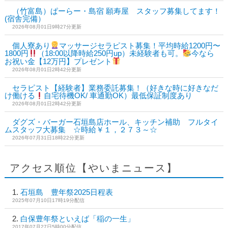
（竹富島）ぱーらー・島宿 願寿屋 スタッフ募集してます！
(宿舎完備）
2026年08月01日9時27分更新
個人寮あり
マッサージセラピスト募集！平均時給1200円〜
1800円
（18:00以降時給250円up）未経験者も可。
今なら
お祝い金【12万円】プレゼント
2026年08月01日2時42分更新
セラピスト【経験者】業務委託募集！（好きな時に好きなだ
け働ける
自宅待機OK/ 車通勤OK）最低保証制度あり
2026年08月01日2時42分更新
ダグズ・バーガー石垣島店ホール、キッチン補助 フルタイ
ムスタッフ大募集 ☆時給￥１，２７３～☆
2026年07月31日18時22分更新
アクセス順位【やいまニュース】
石垣島 豊年祭2025日程表
2025年07月10日17時19分配信
白保豊年祭といえば「稲の一生」
2017年07月27日5時00分配信