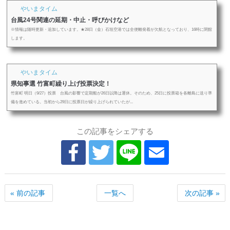
やいまタイム
台風24号関連の延期・中止・呼びかけなど
※情報は随時更新・追加しています。★28日（金）石垣空港では全便離発着が欠航となっており、16時に閉館
します。
やいまタイム
県知事選 竹富町繰り上げ投票決定！
竹富町 明日（9/27）投票 台風の影響で定期船が26日以降は運休。そのため、25日に投票箱を各離島に送り準
備を進めている。当初から29日に投票日が繰り上げられていたが...
この記事をシェアする
« 前の記事
一覧へ
次の記事 »