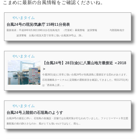
こまめに最新の台風情報をご確認くださいね。
やいまタイム
台風24号の現況/気象庁 15時11分発表
最新発表：平成30年9月28日15時11分石垣島地方 （竹富町）暴風警報 波浪警報 与那国島地方
波浪警報 台風の現況大型で非常に強い台風第24号は、28...
やいまタイム
【台風24号】28日(金)に八重山地方最接近 ＜2018
＞
今週28日(金)に非常に強い台風24号が先島諸島に最接近する恐れがあります。
石垣港離島ターミナルに定期船の運航状況を確認してきました。明日27日(木)
は「西表島上原」...
やいまタイム
台風24号上陸前の石垣島のようす
台風24号の接近に伴い、石垣島の各施設・店舗では台風対策が行なわれていました。ファミリーマート市立図
書館嵐の前の静けさなのか、風がとても強いわけではなく、雨も...