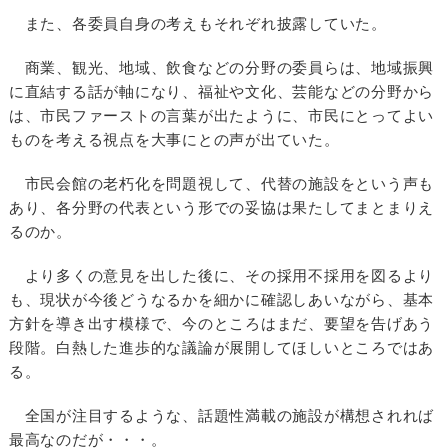
また、各委員自身の考えもそれぞれ披露していた。
商業、観光、地域、飲食などの分野の委員らは、地域振興
に直結する話が軸になり、福祉や文化、芸能などの分野から
は、市民ファーストの言葉が出たように、市民にとってよい
ものを考える視点を大事にとの声が出ていた。
市民会館の老朽化を問題視して、代替の施設をという声も
あり、各分野の代表という形での妥協は果たしてまとまりえ
るのか。
より多くの意見を出した後に、その採用不採用を図るより
も、現状が今後どうなるかを細かに確認しあいながら、基本
方針を導き出す模様で、今のところはまだ、要望を告げあう
段階。白熱した進歩的な議論が展開してほしいところではあ
る。
全国が注目するような、話題性満載の施設が構想されれば
最高なのだが・・・。