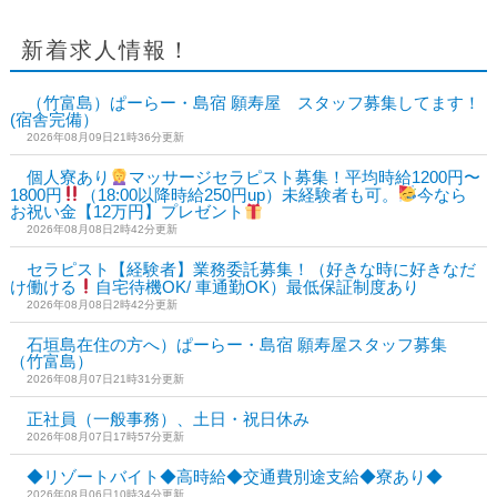
新着求人情報！
（竹富島）ぱーらー・島宿 願寿屋 スタッフ募集してます！
(宿舎完備）
2026年08月09日21時36分更新
個人寮あり
マッサージセラピスト募集！平均時給1200円〜
1800円
（18:00以降時給250円up）未経験者も可。
今なら
お祝い金【12万円】プレゼント
2026年08月08日2時42分更新
セラピスト【経験者】業務委託募集！（好きな時に好きなだ
け働ける
自宅待機OK/ 車通勤OK）最低保証制度あり
2026年08月08日2時42分更新
石垣島在住の方へ）ぱーらー・島宿 願寿屋スタッフ募集
（竹富島）
2026年08月07日21時31分更新
正社員（一般事務）、土日・祝日休み
2026年08月07日17時57分更新
◆リゾートバイト◆高時給◆交通費別途支給◆寮あり◆
2026年08月06日10時34分更新