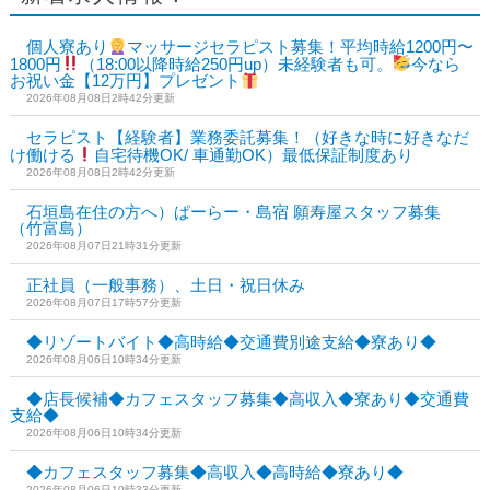
個人寮あり
マッサージセラピスト募集！平均時給1200円〜
1800円
（18:00以降時給250円up）未経験者も可。
今なら
お祝い金【12万円】プレゼント
2026年08月08日2時42分更新
セラピスト【経験者】業務委託募集！（好きな時に好きなだ
け働ける
自宅待機OK/ 車通勤OK）最低保証制度あり
2026年08月08日2時42分更新
石垣島在住の方へ）ぱーらー・島宿 願寿屋スタッフ募集
（竹富島）
2026年08月07日21時31分更新
正社員（一般事務）、土日・祝日休み
2026年08月07日17時57分更新
◆リゾートバイト◆高時給◆交通費別途支給◆寮あり◆
2026年08月06日10時34分更新
◆店長候補◆カフェスタッフ募集◆高収入◆寮あり◆交通費
支給◆
2026年08月06日10時34分更新
◆カフェスタッフ募集◆高収入◆高時給◆寮あり◆
2026年08月06日10時33分更新