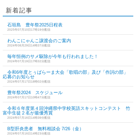
新着記事
石垣島 豊年祭2025日程表
2025年07月10日17時19分配信
わんこにゃんこ譲渡会のご案内
2024年08月29日14時37分配信
毎年恒例のサメ駆除が今年も行われました！
2024年07月19日17時32分配信
令和6年度とぅばらーま大会「歌唱の部」及び「作詞の部」
応募のお知らせ
2024年07月17日18時02分配信
豊年祭2024 スケジュール
2024年07月17日10時47分配信
令和６年度第４回沖縄県中学校英語スキットコンテスト 竹
富中生徒２名が最優秀賞
2024年07月16日14時39分配信
B型肝炎患者 無料相談会 7/26（金）
2024年07月16日14時23分配信