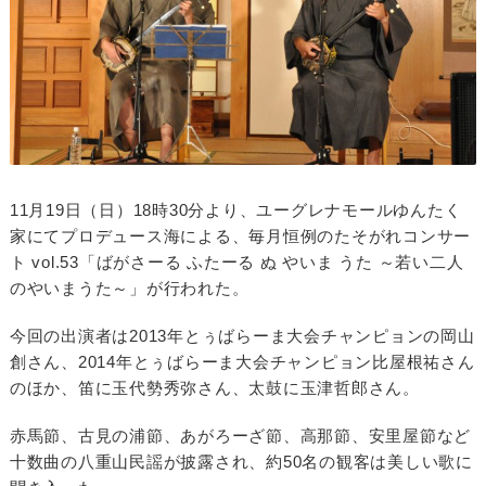
11月19日（日）18時30分より、ユーグレナモールゆんたく
家にてプロデュース海による、毎月恒例のたそがれコンサー
ト vol.53「ばがさーる ふたーる ぬ やいま うた ～若い二人
のやいまうた～」が行われた。
今回の出演者は2013年とぅばらーま大会チャンピョンの岡山
創さん、2014年とぅばらーま大会チャンピョン比屋根祐さん
のほか、笛に玉代勢秀弥さん、太鼓に玉津哲郎さん。
赤馬節、古見の浦節、あがろーざ節、高那節、安里屋節など
十数曲の八重山民謡が披露され、約50名の観客は美しい歌に