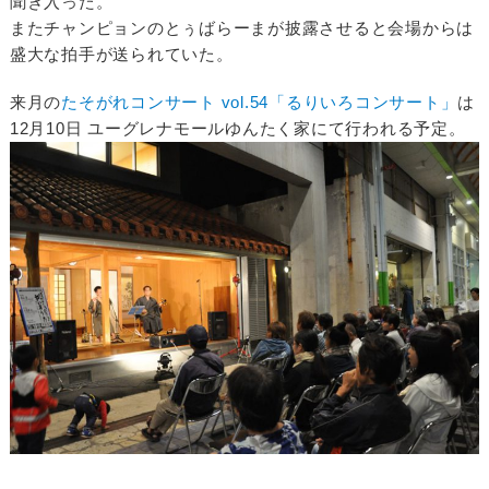
聞き入った。
またチャンピョンのとぅばらーまが披露させると会場からは
盛大な拍手が送られていた。
来月の
たそがれコンサート vol.54「るりいろコンサート」
は
12月10日 ユーグレナモールゆんたく家にて行われる予定。