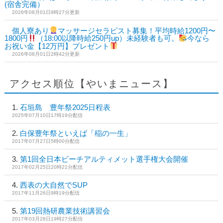
(宿舎完備）
2026年08月01日9時27分更新
個人寮あり
マッサージセラピスト募集！平均時給1200円〜
1800円
（18:00以降時給250円up）未経験者も可。
今なら
お祝い金【12万円】プレゼント
2026年08月01日2時42分更新
アクセス順位【やいまニュース】
石垣島 豊年祭2025日程表
2025年07月10日17時19分配信
白保豊年祭といえば「稲の一生」
2017年07月27日5時00分配信
第1回全日本ビーチアルティメット選手権大会開催
2017年02月25日20時21分配信
西表の大自然でSUP
2017年11月26日9時19分配信
第19回熱研農業技術講習会
2017年03月28日19時27分配信