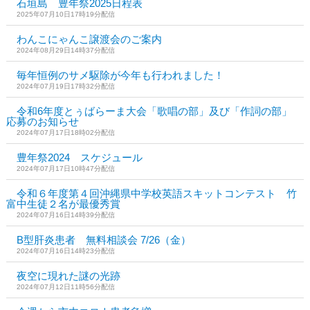
石垣島 豊年祭2025日程表
2025年07月10日17時19分配信
わんこにゃんこ譲渡会のご案内
2024年08月29日14時37分配信
毎年恒例のサメ駆除が今年も行われました！
2024年07月19日17時32分配信
令和6年度とぅばらーま大会「歌唱の部」及び「作詞の部」
応募のお知らせ
2024年07月17日18時02分配信
豊年祭2024 スケジュール
2024年07月17日10時47分配信
令和６年度第４回沖縄県中学校英語スキットコンテスト 竹
富中生徒２名が最優秀賞
2024年07月16日14時39分配信
B型肝炎患者 無料相談会 7/26（金）
2024年07月16日14時23分配信
夜空に現れた謎の光跡
2024年07月12日11時56分配信