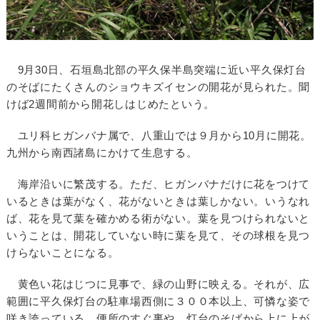
9月30日、石垣島北部の平久保半島突端に近い平久保灯台
のそばにたくさんのショウキズイセンの開花が見られた。聞
けば2週間前から開花しはじめたという。
ユリ科ヒガンバナ属で、八重山では９月から10月に開花。
九州から南西諸島にかけて生息する。
海岸沿いに繁茂する。ただ、ヒガンバナだけに花をつけて
いるときは葉がなく、花がないときは葉しかない。いうなれ
ば、花を見て葉を確かめる術がない。葉を見つけられないと
いうことは、開花していない時に葉を見て、その球根を見つ
けらないことになる。
黄色い花はじつに見事で、緑の山野に映える。それが、広
範囲に平久保灯台の駐車場西側に３００本以上、可憐な姿で
咲き誇っている。便所のすぐ裏や、灯台のそばから上に上が