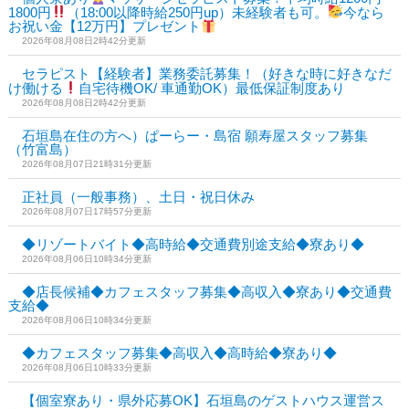
1800円
（18:00以降時給250円up）未経験者も可。
今なら
お祝い金【12万円】プレゼント
2026年08月08日2時42分更新
セラピスト【経験者】業務委託募集！（好きな時に好きなだ
け働ける
自宅待機OK/ 車通勤OK）最低保証制度あり
2026年08月08日2時42分更新
石垣島在住の方へ）ぱーらー・島宿 願寿屋スタッフ募集
（竹富島）
2026年08月07日21時31分更新
正社員（一般事務）、土日・祝日休み
2026年08月07日17時57分更新
◆リゾートバイト◆高時給◆交通費別途支給◆寮あり◆
2026年08月06日10時34分更新
◆店長候補◆カフェスタッフ募集◆高収入◆寮あり◆交通費
支給◆
2026年08月06日10時34分更新
◆カフェスタッフ募集◆高収入◆高時給◆寮あり◆
2026年08月06日10時33分更新
【個室寮あり・県外応募OK】石垣島のゲストハウス運営ス