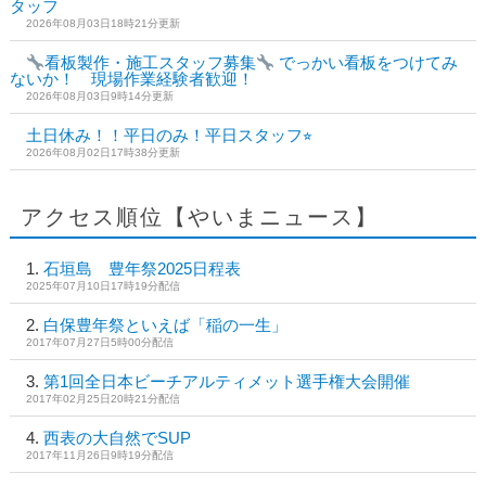
タッフ
2026年08月03日18時21分更新
看板製作・施工スタッフ募集
でっかい看板をつけてみ
ないか！ 現場作業経験者歓迎！
2026年08月03日9時14分更新
土日休み！！平日のみ！平日スタッフ⭐︎
2026年08月02日17時38分更新
アクセス順位【やいまニュース】
石垣島 豊年祭2025日程表
2025年07月10日17時19分配信
白保豊年祭といえば「稲の一生」
2017年07月27日5時00分配信
第1回全日本ビーチアルティメット選手権大会開催
2017年02月25日20時21分配信
西表の大自然でSUP
2017年11月26日9時19分配信