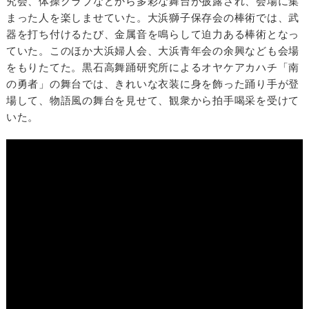
究会、体操クラブなどから多彩な舞台が披露され、会場に集
まった人を楽しませていた。大浜獅子保存会の棒術では、武
器を打ち付けるたび、金属音を鳴らして迫力ある棒術となっ
ていた。このほか大浜婦人会、大浜青年会の余興なども会場
をもりたてた。黒石高舞踊研究所によるオヤケアカハチ「南
の勇者」の舞台では、きれいな衣装に身を飾った踊り手が登
場して、物語風の舞台を見せて、観衆から拍手喝采を受けて
いた。