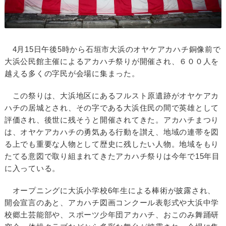
4月15日午後5時から石垣市大浜のオヤケアカハチ銅像前で
大浜公民館主催によるアカハチ祭りが開催され、６００人を
越える多くの字民が会場に集まった。
この祭りは、大浜地区にあるフルスト原遺跡がオヤケアカ
ハチの居城とされ、その字である大浜住民の間で英雄として
評価され、後世に残そうと開催されてきた。アカハチまつり
は、オヤケアカハチの勇気ある行動を讃え、地域の連帯を図
る上でも重要な人物として歴史に残したい人物。地域をもり
たてる意図で取り組まれてきたアカハチ祭りは今年で15年目
に入っている。
オープニングに大浜小学校6年生による棒術が披露され、
開会宣言のあと、アカハチ図画コンクール表彰式や大浜中学
校郷土芸能部や、スポーツ少年団アカハチ、おこのみ舞踊研