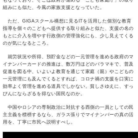
組みにも似た、今風の家族支援となっていた。
ただ、GIGAスクール構想に見るITを活用した個別な教育
指導を個々のこどもへ提供する取り組みと似た、支援の名の
もとに介入を増やす行政側の管理強化にも、少し見えてくる
のが気になるところ。
就労状況や所得、預貯金などの一元管理を進める政府のマ
イナンバーカードの推進は、数万円ほどのバラマキで、普及
促進を図る中、いよいよ教育を通じて家庭（親）やこどもの
一元管理にも及んでくるとすれば、コロナ禍の支援を口実に
効率よく管理を進める道具でしかない。貧しさゆえに、すっ
ぴんにならざるを得ない国民なのか。
中国やロシアの専制政治に対抗する西側の一員としての民
主主義を標榜するなら、ガラス張りでマイナンバーの真の活
用を、丁寧に市民へ説明すべし。