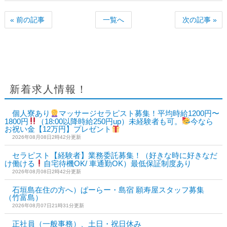
« 前の記事
一覧へ
次の記事 »
新着求人情報！
個人寮あり
マッサージセラピスト募集！平均時給1200円〜
1800円
（18:00以降時給250円up）未経験者も可。
今なら
お祝い金【12万円】プレゼント
2026年08月08日2時42分更新
セラピスト【経験者】業務委託募集！（好きな時に好きなだ
け働ける
自宅待機OK/ 車通勤OK）最低保証制度あり
2026年08月08日2時42分更新
石垣島在住の方へ）ぱーらー・島宿 願寿屋スタッフ募集
（竹富島）
2026年08月07日21時31分更新
正社員（一般事務）、土日・祝日休み