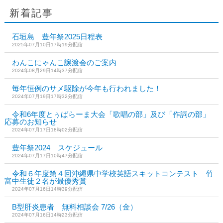
新着記事
石垣島 豊年祭2025日程表
2025年07月10日17時19分配信
わんこにゃんこ譲渡会のご案内
2024年08月29日14時37分配信
毎年恒例のサメ駆除が今年も行われました！
2024年07月19日17時32分配信
令和6年度とぅばらーま大会「歌唱の部」及び「作詞の部」
応募のお知らせ
2024年07月17日18時02分配信
豊年祭2024 スケジュール
2024年07月17日10時47分配信
令和６年度第４回沖縄県中学校英語スキットコンテスト 竹
富中生徒２名が最優秀賞
2024年07月16日14時39分配信
B型肝炎患者 無料相談会 7/26（金）
2024年07月16日14時23分配信