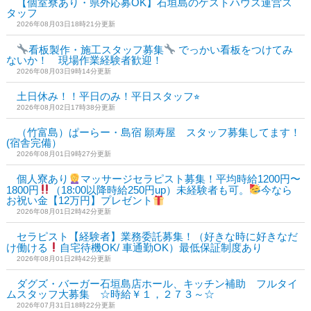
【個室寮あり・県外応募OK】石垣島のゲストハウス運営ス
タッフ
2026年08月03日18時21分更新
看板製作・施工スタッフ募集
でっかい看板をつけてみ
ないか！ 現場作業経験者歓迎！
2026年08月03日9時14分更新
土日休み！！平日のみ！平日スタッフ⭐︎
2026年08月02日17時38分更新
（竹富島）ぱーらー・島宿 願寿屋 スタッフ募集してます！
(宿舎完備）
2026年08月01日9時27分更新
個人寮あり
マッサージセラピスト募集！平均時給1200円〜
1800円
（18:00以降時給250円up）未経験者も可。
今なら
お祝い金【12万円】プレゼント
2026年08月01日2時42分更新
セラピスト【経験者】業務委託募集！（好きな時に好きなだ
け働ける
自宅待機OK/ 車通勤OK）最低保証制度あり
2026年08月01日2時42分更新
ダグズ・バーガー石垣島店ホール、キッチン補助 フルタイ
ムスタッフ大募集 ☆時給￥１，２７３～☆
2026年07月31日18時22分更新