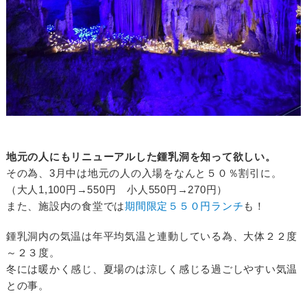
地元の人にもリニューアルした鍾乳洞を知って欲しい。
その為、3月中は地元の人の入場をなんと５０％割引に。
（大人1,100円→550円 小人550円→270円）
また、施設内の食堂では
期間限定５５０円ランチ
も！
鍾乳洞内の気温は年平均気温と連動している為、大体２２度
～２３度。
冬には暖かく感じ、夏場のは涼しく感じる過ごしやすい気温
との事。