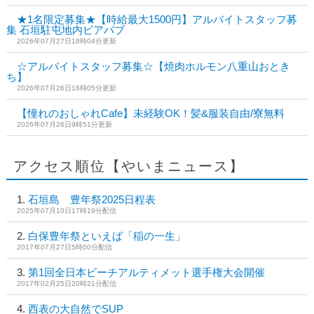
★1名限定募集★【時給最大1500円】アルバイトスタッフ募
集 石垣駐屯地内ビアパブ
2026年07月27日18時04分更新
☆アルバイトスタッフ募集☆【焼肉ホルモン八重山おとき
ち】
2026年07月26日16時05分更新
【憧れのおしゃれCafe】未経験OK！髪&服装自由/寮無料
2026年07月26日9時51分更新
アクセス順位【やいまニュース】
石垣島 豊年祭2025日程表
2025年07月10日17時19分配信
白保豊年祭といえば「稲の一生」
2017年07月27日5時00分配信
第1回全日本ビーチアルティメット選手権大会開催
2017年02月25日20時21分配信
西表の大自然でSUP