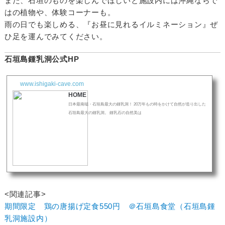
また、石垣のものを楽しんでほしいと施設内には沖縄ならで
はの植物や、体験コーナーも。
雨の日でも楽しめる、『お昼に見れるイルミネーション』ぜ
ひ足を運んでみてください。
石垣島鍾乳洞公式HP
www.ishigaki-cave.com
HOME
日本最南端・石垣島最大の鍾乳洞！ 20万年もの時をかけて自然が造り出した
石垣島最大の鍾乳洞。 鍾乳石の自然美は
<関連記事>
期間限定 鶏の唐揚げ定食550円 ＠石垣島食堂（石垣島鍾
乳洞施設内）