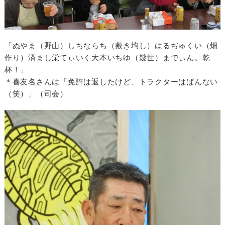
「ぬやま（野山）しちならち（敷き均し）はるぢゅくい（畑
作り）済まし栄てぃいく大本いちゆ（幾世）までぃん。乾
杯！」
＊喜友名さんは「免許は返したけど、トラクターはばんない
（笑）」（司会）