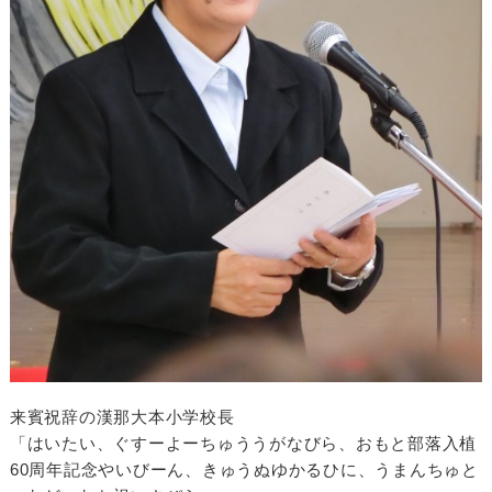
来賓祝辞の漢那大本小学校長
「はいたい、ぐすーよーちゅううがなびら、おもと部落入植
60周年記念やいびーん、きゅうぬゆかるひに、うまんちゅと