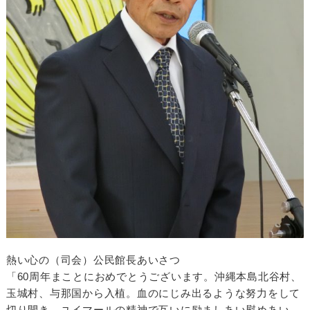
熱い心の（司会）公民館長あいさつ
「60周年まことにおめでとうございます。沖縄本島北谷村、
玉城村、与那国から入植。血のにじみ出るような努力をして
切り開き、ユイマールの精神で互いに励ましあい慰めあい、