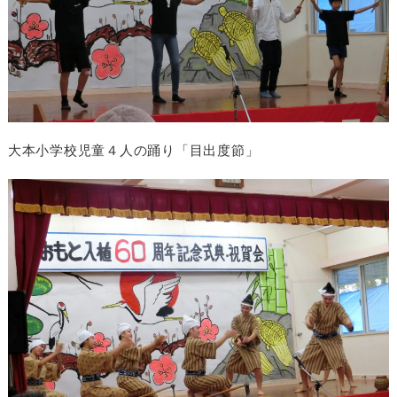
大本小学校児童４人の踊り「目出度節」