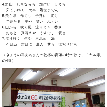
4.野山 しちならち 畑作い しまち
栄てぃゆく 大本 幾世までん
5.美ら畑 作てぃ 子孫に 渡ち
年寄たる 主や 笑い ふくい
6.山から 吹く風 涼々とぅ 香さ
おもと 真清水や うすでぃ 愛さ
7.流り行く 年や 早馬ぬ 如に
今日ぬ 吉日に 萬人 共々 御祝さびら
（きょうの喜友名さんの乾杯の音頭の時の歌は、「大本節」
の4番）