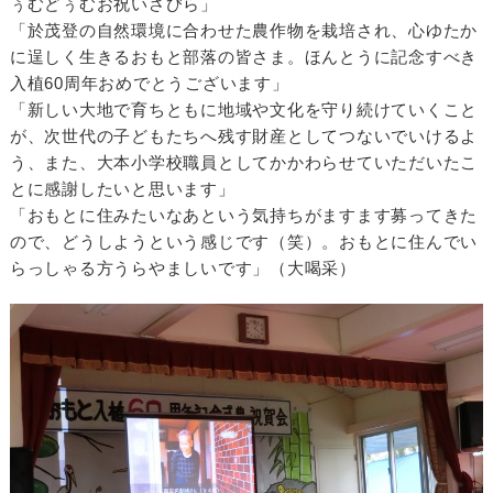
ぅむどぅむお祝いさびら」
「於茂登の自然環境に合わせた農作物を栽培され、心ゆたか
に逞しく生きるおもと部落の皆さま。ほんとうに記念すべき
入植60周年おめでとうございます」
「新しい大地で育ちともに地域や文化を守り続けていくこと
が、次世代の子どもたちへ残す財産としてつないでいけるよ
う、また、大本小学校職員としてかかわらせていただいたこ
とに感謝したいと思います」
「おもとに住みたいなあという気持ちがますます募ってきた
ので、どうしようという感じです（笑）。おもとに住んでい
らっしゃる方うらやましいです」（大喝采）