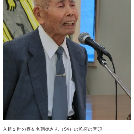
入植１世の喜友名朝徳さん（94）の乾杯の音頭