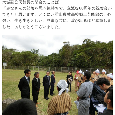
大城副公民館長の閉会のことば
「みなさんの部落を思う気持ちで、立派な60周年の祝賀会が
できたと思います。とくに八重山農林高校郷土芸能部の、心
強い、生き生きとした、見事な芸に、涙が出るほど感激しま
した。ありがとうございました」