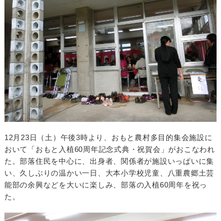
12月23日（土）午後3時より、おもと農村多目的集会施設に
おいて「おもと入植60周年記念式典・祝賀会」がおこなわれ
た。部落住民を中心に、出身者、関係者が施設いっぱいに集
い、久しぶりの温かい一日、大本小学校児童、八重農郷土芸
能部の余興などを大いに楽しみ、部落の入植60周年を祝っ
た。