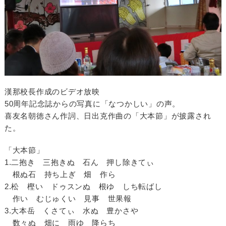
漢那校長作成のビデオ放映
50周年記念誌からの写真に「なつかしい」の声。
喜友名朝徳さん作詞、日出克作曲の「大本節」が披露され
た。
「大本節」
1.二抱き 三抱きぬ 石ん 押し除きてぃ
根ぬ石 持ち上ぎ 畑 作ら
2.松 樫い ドゥスンぬ 根ゆ しち転ばし
作い むじゅくい 見事 世果報
3.大本岳 くさてぃ 水ぬ 豊かさや
数々ぬ 畑に 雨ゆ 降らち