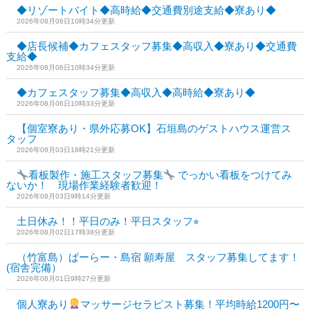
◆リゾートバイト◆高時給◆交通費別途支給◆寮あり◆
2026年08月06日10時34分更新
◆店長候補◆カフェスタッフ募集◆高収入◆寮あり◆交通費
支給◆
2026年08月06日10時34分更新
◆カフェスタッフ募集◆高収入◆高時給◆寮あり◆
2026年08月06日10時33分更新
【個室寮あり・県外応募OK】石垣島のゲストハウス運営ス
タッフ
2026年08月03日18時21分更新
看板製作・施工スタッフ募集
でっかい看板をつけてみ
ないか！ 現場作業経験者歓迎！
2026年08月03日9時14分更新
土日休み！！平日のみ！平日スタッフ⭐︎
2026年08月02日17時38分更新
（竹富島）ぱーらー・島宿 願寿屋 スタッフ募集してます！
(宿舎完備）
2026年08月01日9時27分更新
個人寮あり
マッサージセラピスト募集！平均時給1200円〜