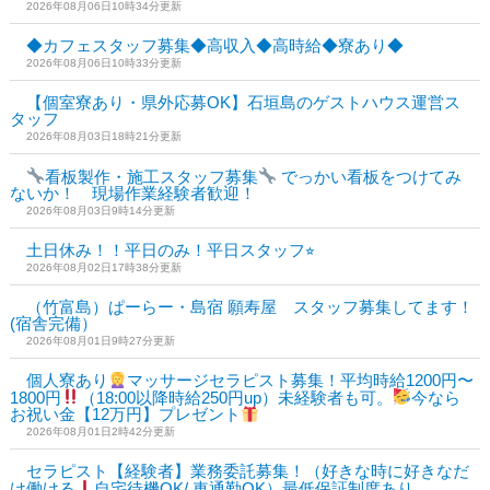
2026年08月06日10時34分更新
◆カフェスタッフ募集◆高収入◆高時給◆寮あり◆
2026年08月06日10時33分更新
【個室寮あり・県外応募OK】石垣島のゲストハウス運営ス
タッフ
2026年08月03日18時21分更新
看板製作・施工スタッフ募集
でっかい看板をつけてみ
ないか！ 現場作業経験者歓迎！
2026年08月03日9時14分更新
土日休み！！平日のみ！平日スタッフ⭐︎
2026年08月02日17時38分更新
（竹富島）ぱーらー・島宿 願寿屋 スタッフ募集してます！
(宿舎完備）
2026年08月01日9時27分更新
個人寮あり
マッサージセラピスト募集！平均時給1200円〜
1800円
（18:00以降時給250円up）未経験者も可。
今なら
お祝い金【12万円】プレゼント
2026年08月01日2時42分更新
セラピスト【経験者】業務委託募集！（好きな時に好きなだ
け働ける
自宅待機OK/ 車通勤OK）最低保証制度あり