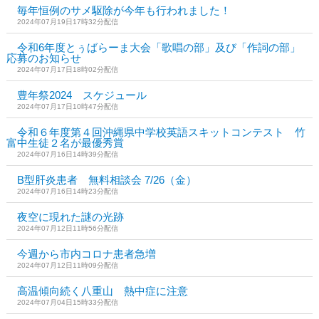
毎年恒例のサメ駆除が今年も行われました！
2024年07月19日17時32分配信
令和6年度とぅばらーま大会「歌唱の部」及び「作詞の部」
応募のお知らせ
2024年07月17日18時02分配信
豊年祭2024 スケジュール
2024年07月17日10時47分配信
令和６年度第４回沖縄県中学校英語スキットコンテスト 竹
富中生徒２名が最優秀賞
2024年07月16日14時39分配信
B型肝炎患者 無料相談会 7/26（金）
2024年07月16日14時23分配信
夜空に現れた謎の光跡
2024年07月12日11時56分配信
今週から市内コロナ患者急増
2024年07月12日11時09分配信
高温傾向続く八重山 熱中症に注意
2024年07月04日15時33分配信