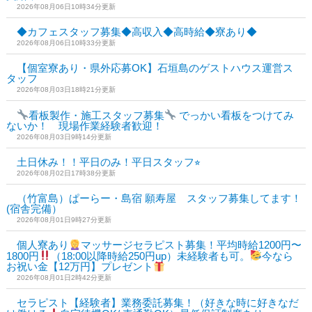
2026年08月06日10時34分更新
◆カフェスタッフ募集◆高収入◆高時給◆寮あり◆
2026年08月06日10時33分更新
【個室寮あり・県外応募OK】石垣島のゲストハウス運営ス
タッフ
2026年08月03日18時21分更新
看板製作・施工スタッフ募集
でっかい看板をつけてみ
ないか！ 現場作業経験者歓迎！
2026年08月03日9時14分更新
土日休み！！平日のみ！平日スタッフ⭐︎
2026年08月02日17時38分更新
（竹富島）ぱーらー・島宿 願寿屋 スタッフ募集してます！
(宿舎完備）
2026年08月01日9時27分更新
個人寮あり
マッサージセラピスト募集！平均時給1200円〜
1800円
（18:00以降時給250円up）未経験者も可。
今なら
お祝い金【12万円】プレゼント
2026年08月01日2時42分更新
セラピスト【経験者】業務委託募集！（好きな時に好きなだ