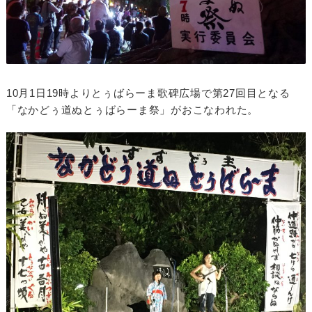
10月1日19時よりとぅばらーま歌碑広場で第27回目となる
「なかどぅ道ぬとぅばらーま祭」がおこなわれた。