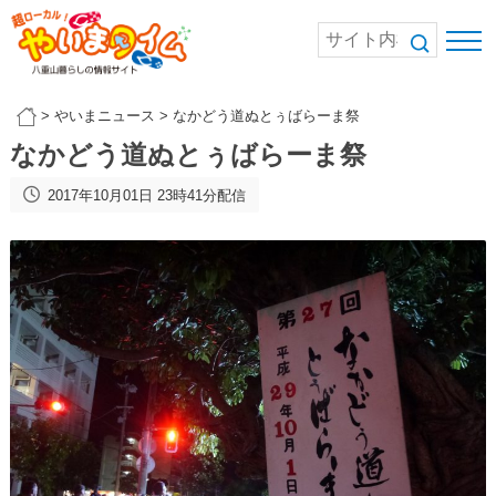
>
やいまニュース
>
なかどう道ぬとぅばらーま祭
なかどう道ぬとぅばらーま祭
2017年10月01日 23時41分配信