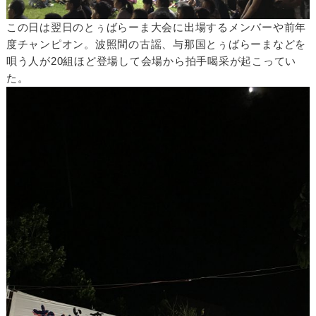
この日は翌日のとぅばらーま大会に出場するメンバーや前年
度チャンピオン。波照間の古謡、与那国とぅばらーまなどを
唄う人が20組ほど登場して会場から拍手喝采が起こってい
た。