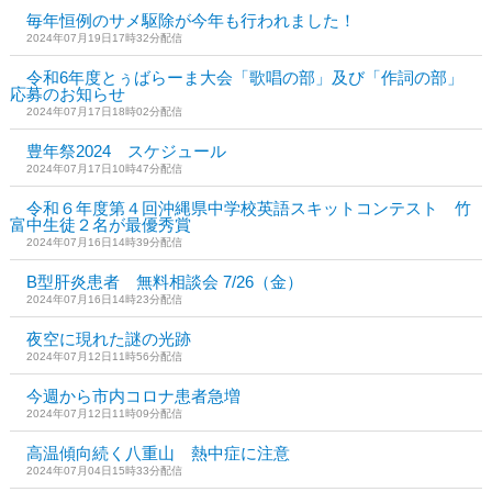
毎年恒例のサメ駆除が今年も行われました！
2024年07月19日17時32分配信
令和6年度とぅばらーま大会「歌唱の部」及び「作詞の部」
応募のお知らせ
2024年07月17日18時02分配信
豊年祭2024 スケジュール
2024年07月17日10時47分配信
令和６年度第４回沖縄県中学校英語スキットコンテスト 竹
富中生徒２名が最優秀賞
2024年07月16日14時39分配信
B型肝炎患者 無料相談会 7/26（金）
2024年07月16日14時23分配信
夜空に現れた謎の光跡
2024年07月12日11時56分配信
今週から市内コロナ患者急増
2024年07月12日11時09分配信
高温傾向続く八重山 熱中症に注意
2024年07月04日15時33分配信