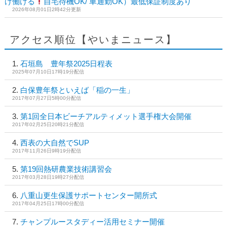
け働ける
自宅待機OK/ 車通勤OK）最低保証制度あり
2026年08月01日2時42分更新
アクセス順位【やいまニュース】
石垣島 豊年祭2025日程表
2025年07月10日17時19分配信
白保豊年祭といえば「稲の一生」
2017年07月27日5時00分配信
第1回全日本ビーチアルティメット選手権大会開催
2017年02月25日20時21分配信
西表の大自然でSUP
2017年11月26日9時19分配信
第19回熱研農業技術講習会
2017年03月28日19時27分配信
八重山更生保護サポートセンター開所式
2017年04月25日17時00分配信
チャンプルースタディー活用セミナー開催