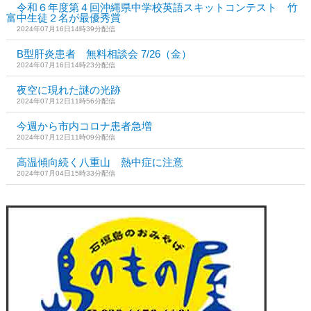
令和６年度第４回沖縄県中学校英語スキットコンテスト 竹
富中生徒２名が最優秀賞
2024年07月16日14時39分配信
B型肝炎患者 無料相談会 7/26（金）
2024年07月16日14時23分配信
夜空に現れた謎の光跡
2024年07月12日11時56分配信
今週から市内コロナ患者急増
2024年07月12日11時09分配信
高温傾向続く八重山 熱中症に注意
2024年07月04日15時33分配信