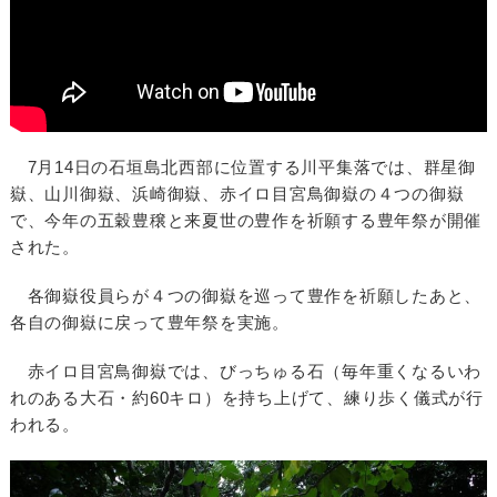
7月14日の石垣島北西部に位置する川平集落では、群星御
嶽、山川御嶽、浜崎御嶽、赤イロ目宮鳥御嶽の４つの御嶽
で、今年の五穀豊穣と来夏世の豊作を祈願する豊年祭が開催
された。
各御嶽役員らが４つの御嶽を巡って豊作を祈願したあと、
各自の御嶽に戻って豊年祭を実施。
赤イロ目宮鳥御嶽では、びっちゅる石（毎年重くなるいわ
れのある大石・約60キロ）を持ち上げて、練り歩く儀式が行
われる。