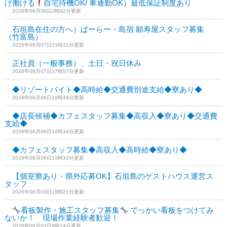
け働ける
自宅待機OK/ 車通勤OK）最低保証制度あり
2026年08月08日2時42分更新
石垣島在住の方へ）ぱーらー・島宿 願寿屋スタッフ募集
（竹富島）
2026年08月07日21時31分更新
正社員（一般事務）、土日・祝日休み
2026年08月07日17時57分更新
◆リゾートバイト◆高時給◆交通費別途支給◆寮あり◆
2026年08月06日10時34分更新
◆店長候補◆カフェスタッフ募集◆高収入◆寮あり◆交通費
支給◆
2026年08月06日10時34分更新
◆カフェスタッフ募集◆高収入◆高時給◆寮あり◆
2026年08月06日10時33分更新
【個室寮あり・県外応募OK】石垣島のゲストハウス運営ス
タッフ
2026年08月03日18時21分更新
看板製作・施工スタッフ募集
でっかい看板をつけてみ
ないか！ 現場作業経験者歓迎！
2026年08月03日9時14分更新