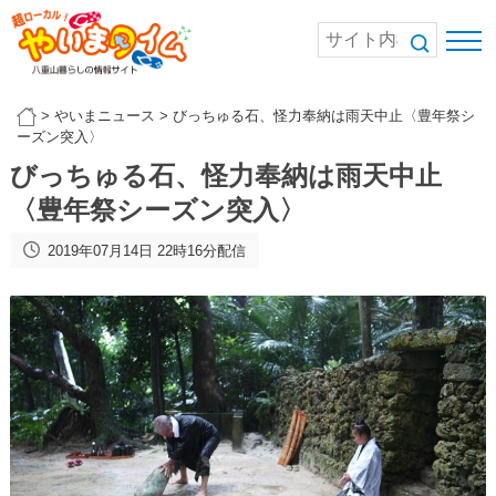
>
やいまニュース
>
びっちゅる石、怪力奉納は雨天中止〈豊年祭シ
ーズン突入〉
びっちゅる石、怪力奉納は雨天中止
〈豊年祭シーズン突入〉
2019年07月14日 22時16分配信