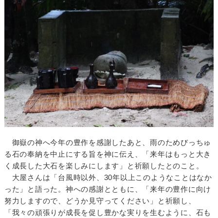
御嶽の神へ今年の豊作を感謝したあと、雨のためびっちゅ
る石の奉納を中止にする旨を神に伝え、「来年はもっと大き
く成長した大石を楽しみにします」と祈願したとのこと。
大屋さんは「台風時以外、30年以上このようなことはなか
った」と語った。神への感謝とともに、「来年の豊作に向け
努力しますので、どうか見守ってください」と祈願し、
「我々の頑張りが成長を促し豊かな実りを生むように、石も