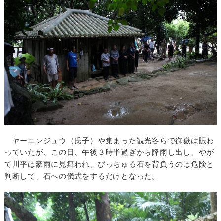
ヤーニンジュウ（氏子）や集まった観光客らで御嶽は賑わ
っていたが、この日、午後３時半過ぎから降雨し出し、やが
て川平は豪雨に見舞われ、びっちゅる石を背負うのは危険と
判断して、石への儀式をするだけとなった。