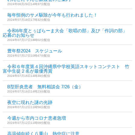
2024年08月29日14時37分配信
毎年恒例のサメ駆除が今年も行われました！
2024年07月19日17時32分配信
令和6年度とぅばらーま大会「歌唱の部」及び「作詞の部」
応募のお知らせ
2024年07月17日18時02分配信
豊年祭2024 スケジュール
2024年07月17日10時47分配信
令和６年度第４回沖縄県中学校英語スキットコンテスト 竹
富中生徒２名が最優秀賞
2024年07月16日14時39分配信
B型肝炎患者 無料相談会 7/26（金）
2024年07月16日14時23分配信
夜空に現れた謎の光跡
2024年07月12日11時56分配信
今週から市内コロナ患者急増
2024年07月12日11時09分配信
高温傾向続く八重山 熱中症に注意