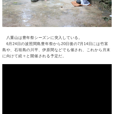
八重山は豊年祭シーズンに突入している。
6月24日の波照間島豊年祭から20日後の7月14日には竹富
島や、石垣島の川平、伊原間などでも催され、これから月末
に向けて続々と開催される予定だ。