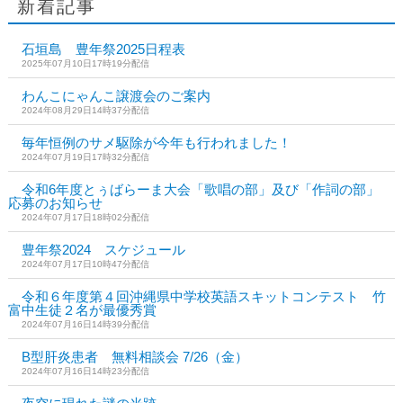
新着記事
石垣島 豊年祭2025日程表
2025年07月10日17時19分配信
わんこにゃんこ譲渡会のご案内
2024年08月29日14時37分配信
毎年恒例のサメ駆除が今年も行われました！
2024年07月19日17時32分配信
令和6年度とぅばらーま大会「歌唱の部」及び「作詞の部」
応募のお知らせ
2024年07月17日18時02分配信
豊年祭2024 スケジュール
2024年07月17日10時47分配信
令和６年度第４回沖縄県中学校英語スキットコンテスト 竹
富中生徒２名が最優秀賞
2024年07月16日14時39分配信
B型肝炎患者 無料相談会 7/26（金）
2024年07月16日14時23分配信