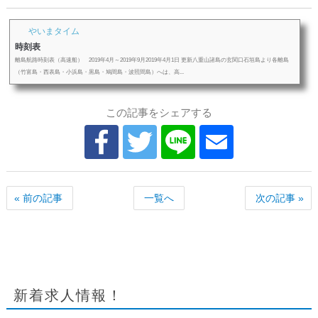
やいまタイム
時刻表
離島航路時刻表（高速船） 2019年4月～2019年9月2019年4月1日 更新八重山諸島の玄関口石垣島より各離島
（竹富島・西表島・小浜島・黒島・鳩間島・波照間島）へは、高...
この記事をシェアする
« 前の記事
一覧へ
次の記事 »
新着求人情報！