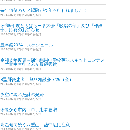
毎年恒例のサメ駆除が今年も行われました！
2024年07月19日17時32分配信
令和6年度とぅばらーま大会「歌唱の部」及び「作詞
の部」応募のお知らせ
2024年07月17日18時02分配信
豊年祭2024 スケジュール
2024年07月17日10時47分配信
令和６年度第４回沖縄県中学校英語スキットコンテス
ト 竹富中生徒２名が最優秀賞
2024年07月16日14時39分配信
B型肝炎患者 無料相談会 7/26（金）
2024年07月16日14時23分配信
夜空に現れた謎の光跡
2024年07月12日11時56分配信
今週から市内コロナ患者急増
2024年07月12日11時09分配信
高温傾向続く八重山 熱中症に注意
2024年07月04日15時33分配信