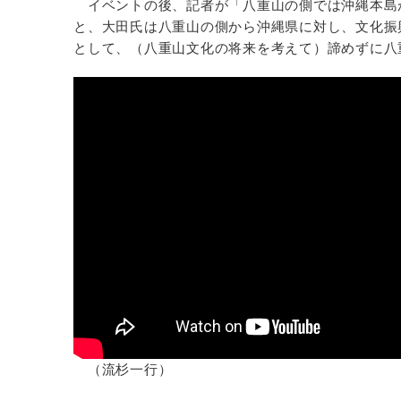
イベントの後、記者が「八重山の側では沖縄本島
と、大田氏は八重山の側から沖縄県に対し、文化振
として、（八重山文化の将来を考えて）諦めずに八
（流杉一行）