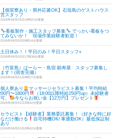
【個室寮あり・県外応募OK】石垣島のゲストハウス
運営スタッフ
2026年08月03日18時21分更新
看板製作・施工スタッフ募集
でっかい看板をつ
けてみないか！ 現場作業経験者歓迎！
2026年08月03日9時14分更新
土日休み！！平日のみ！平日スタッフ⭐︎
2026年08月02日17時38分更新
（竹富島）ぱーらー・島宿 願寿屋 スタッフ募集し
ます！(宿舎完備）
2026年08月01日9時27分更新
個人寮あり
マッサージセラピスト募集！平均時給
200円〜1800円
（18:00以降時給250円up）未経験者
も可。
今ならお祝い金【12万円】プレゼント
2026年08月01日2時42分更新
セラピスト【経験者】業務委託募集！（好きな時に好
きなだけ働ける
自宅待機OK/ 車通勤OK）最低保証制
度あり
2026年08月01日2時42分更新