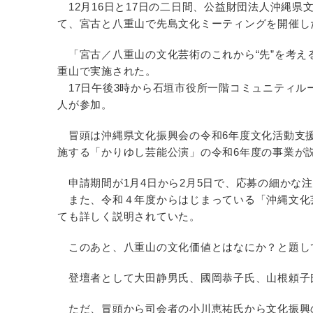
12月16日と17日の二日間、公益財団法人沖縄県
て、宮古と八重山で先島文化ミーティングを開催し
「宮古／八重山の文化芸術のこれから“先”を考える
重山で実施された。
17日午後3時から石垣市役所一階コミュニティル
人が参加。
冒頭は沖縄県文化振興会の令和6年度文化活動支
施する「かりゆし芸能公演」の令和6年度の事業が
申請期間が1月4日から2月5日で、応募の細かな
また、令和４年度からはじまっている「沖縄文化芸
ても詳しく説明されていた。
このあと、八重山の文化価値とはなにか？と題し
登壇者として大田静男氏、國岡恭子氏、山根頼子
ただ、冒頭から司会者の小川恵祐氏から文化振興