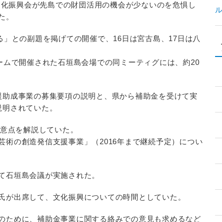
文化振興会が先島での財団活用の機会が少ないのを危惧し
た。
」との副題を掲げての開催で、16日は宮古島、17日は八
ームで開催された石垣島会場での同ミーティグには、約20
援助成事業の募集要項の説明と、県から補助金を受けて実
説明されていた。
注意点を解説していた。
術の創造発信支援事業」（2016年まで継続予定）につい
て石垣島会議が実施された。
氏が出席して、文化振興についての時間としていた。
のために、補助金事業に関する絡みでの意見も求めるなど