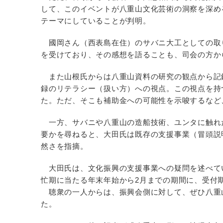
して、このイベントが八重山文化芸術の洞察を深め
テーマにしていることが判明。
國岡さん（西表島在住）のサバニ大工としての取
を受けており、その感想を語ることも、司会の方か
また山根氏からは八重山資料の研究の観点から記
録のリテラシー（扱い方）への視点。この視点を持
た。ただ、そこも補助金への可能性を示唆するなど
一方、サバニや八重山の造船技術、ユンタに触れ
要かを尋ねると、大田氏は既存の支援事業（冒頭説
然さを指摘。
大田氏は、文化振興の支援事業への疑問を述べて
忙期に当たる年末年始から2月までの期間に、受付
聴衆の一人からは、振興会側に対して、ぜひ八重
た。