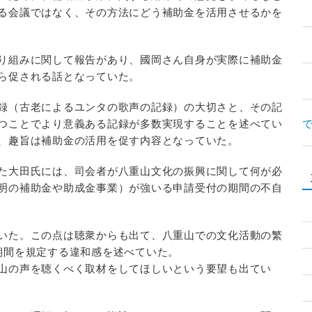
る会議ではなく、その方法にどう補助金を活用させるかを
り組みに関して報告があり、國岡さん自身が実際に補助金
ら促される話となっていた。
録（古老によるユンタの歌声の記録）の大切さと、その記
つことでより意義ある記録が多数実現することを述べてい
、趣旨は補助金の活用を促す内容となっていた。
た大田氏には、司会者が八重山文化の振興に関して何が必
明の補助金や助成金事業）が強いる申請受付の期間の不自
いた。この点は聴衆からも出て、八重山での文化活動の繁
期間を規定する違和感を述べていた。
山の声を聴くべく取材をしてほしいという要望も出てい