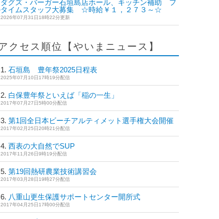
ダグズ・バーガー石垣島店ホール、キッチン補助 フ
ルタイムスタッフ大募集 ☆時給￥１，２７３～☆
2026年07月31日18時22分更新
アクセス順位【やいまニュース】
石垣島 豊年祭2025日程表
2025年07月10日17時19分配信
白保豊年祭といえば「稲の一生」
2017年07月27日5時00分配信
第1回全日本ビーチアルティメット選手権大会開催
2017年02月25日20時21分配信
西表の大自然でSUP
2017年11月26日9時19分配信
第19回熱研農業技術講習会
2017年03月28日19時27分配信
八重山更生保護サポートセンター開所式
2017年04月25日17時00分配信