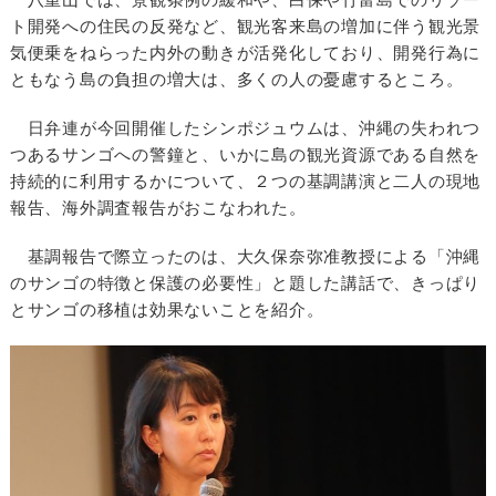
ト開発への住民の反発など、観光客来島の増加に伴う観光景
気便乗をねらった内外の動きが活発化しており、開発行為に
ともなう島の負担の増大は、多くの人の憂慮するところ。
日弁連が今回開催したシンポジュウムは、沖縄の失われつ
つあるサンゴへの警鐘と、いかに島の観光資源である自然を
持続的に利用するかについて、２つの基調講演と二人の現地
報告、海外調査報告がおこなわれた。
基調報告で際立ったのは、大久保奈弥准教授による「沖縄
のサンゴの特徴と保護の必要性」と題した講話で、きっぱり
とサンゴの移植は効果ないことを紹介。