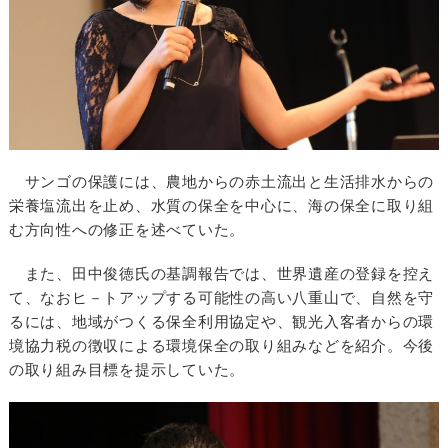
サンゴの保護には、農地からの赤土流出と生活排水からの
栄養塩流出を止め、水質の保全を中心に、海の保全に取り組
む方向性への修正を述べていた。
また、田中俊徳氏の基調報告では、世界遺産の登録を控え
て、なおヒ－トアップする可能性の高い八重山で、自然を守
るには、地域がつくる保全利用協定や、観光入客者からの環
境協力税の徴収による環境保全の取り組みなどを紹介。今後
の取り組み目標を提示していた。