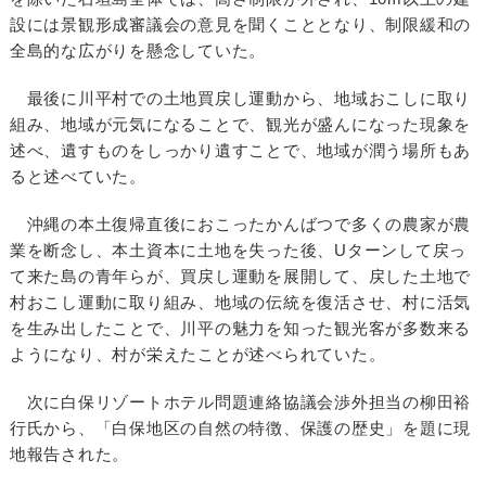
設には景観形成審議会の意見を聞くこととなり、制限緩和の
全島的な広がりを懸念していた。
最後に川平村での土地買戻し運動から、地域おこしに取り
組み、地域が元気になることで、観光が盛んになった現象を
述べ、遺すものをしっかり遺すことで、地域が潤う場所もあ
ると述べていた。
沖縄の本土復帰直後におこったかんばつで多くの農家が農
業を断念し、本土資本に土地を失った後、Uターンして戻っ
て来た島の青年らが、買戻し運動を展開して、戻した土地で
村おこし運動に取り組み、地域の伝統を復活させ、村に活気
を生み出したことで、川平の魅力を知った観光客が多数来る
ようになり、村が栄えたことが述べられていた。
次に白保リゾートホテル問題連絡協議会渉外担当の柳田裕
行氏から、「白保地区の自然の特徴、保護の歴史」を題に現
地報告された。