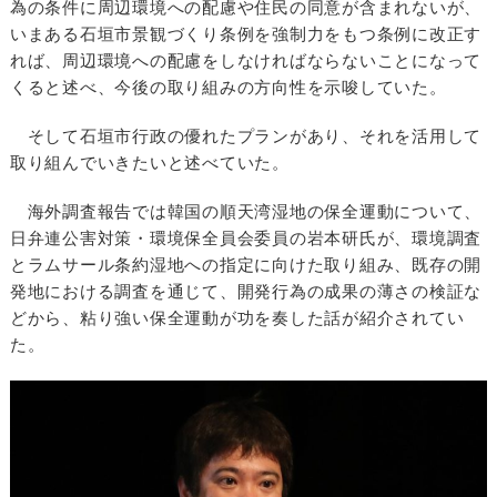
為の条件に周辺環境への配慮や住民の同意が含まれないが、
いまある石垣市景観づくり条例を強制力をもつ条例に改正す
れば、周辺環境への配慮をしなければならないことになって
くると述べ、今後の取り組みの方向性を示唆していた。
そして石垣市行政の優れたプランがあり、それを活用して
取り組んでいきたいと述べていた。
海外調査報告では韓国の順天湾湿地の保全運動について、
日弁連公害対策・環境保全員会委員の岩本研氏が、環境調査
とラムサール条約湿地への指定に向けた取り組み、既存の開
発地における調査を通じて、開発行為の成果の薄さの検証な
どから、粘り強い保全運動が功を奏した話が紹介されてい
た。