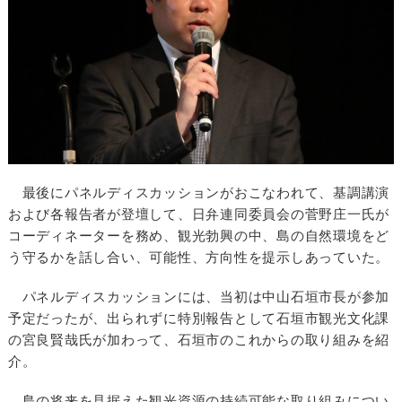
最後にパネルディスカッションがおこなわれて、基調講演
および各報告者が登壇して、日弁連同委員会の菅野庄一氏が
コーディネーターを務め、観光勃興の中、島の自然環境をど
う守るかを話し合い、可能性、方向性を提示しあっていた。
パネルディスカッションには、当初は中山石垣市長が参加
予定だったが、出られずに特別報告として石垣市観光文化課
の宮良賢哉氏が加わって、石垣市のこれからの取り組みを紹
介。
島の将来を見据えた観光資源の持続可能な取り組みについ