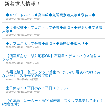
新着求人情報！
◆リゾートバイト◆高時給◆交通費別途支給◆寮あり◆
2026年08月06日10時34分更新
◆店長候補◆カフェスタッフ募集◆高収入◆寮あり◆交通費
支給◆
2026年08月06日10時34分更新
◆カフェスタッフ募集◆高収入◆高時給◆寮あり◆
2026年08月06日10時33分更新
【個室寮あり・県外応募OK】石垣島のゲストハウス運営ス
タッフ
2026年08月03日18時21分更新
看板製作・施工スタッフ募集
でっかい看板をつけてみ
ないか！ 現場作業経験者歓迎！
2026年08月03日9時14分更新
土日休み！！平日のみ！平日スタッフ⭐︎
2026年08月02日17時38分更新
（竹富島）ぱーらー・島宿 願寿屋 スタッフ募集してます！
(宿舎完備）