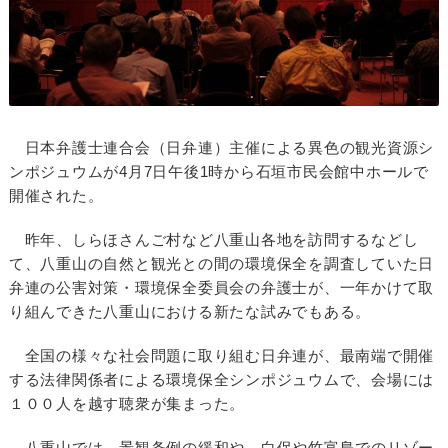
日本弁護士連合会（日弁連）主催による異色の観光資源シ
ンポジュウムが4月7日午後1時から石垣市民会館中ホールで
開催された。
昨年、しらほさんご村など八重山各地を訪問するなどし
て、八重山の自然と観光との間の環境保全を調査していた日
弁連の公害対策・環境保全委員会の弁護士が、一年かけて取
り組んできた八重山における新たな試みでもある。
全国の様々な社会問題に取り組む日弁連が、最南端で開催
する法律関係者による環境保全シンポジュウムで、会場には
１００人を越す聴衆が集まった。
八重山では、景観条例の緩和や、白保や竹富島でのリゾー