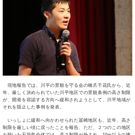
現地報告では、川平の景観を守る会の橋爪千花氏から、近
年、厳しく決められていた川平地区での景観条例の高さ制限
が、開発を容認する方向へ緩和されようとして、川平地域が
それを阻止した事例を発表。
いっしょに緩和へ向かわせられた冨崎地区も、近年、高さ
制限を厳しい頃に戻ったことを報告、ただ、２つのこの地区
を除いた石垣島全体では、高さ制限が外され、10m以上の建