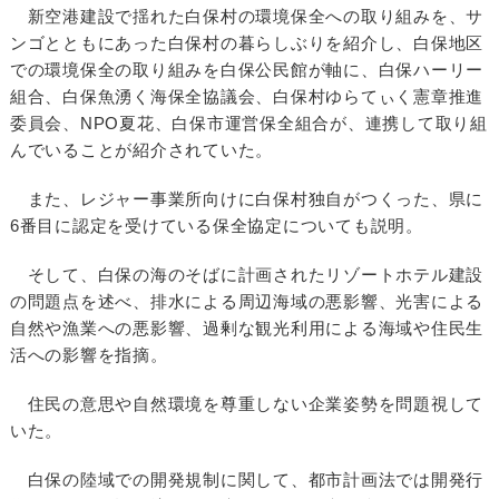
新空港建設で揺れた白保村の環境保全への取り組みを、サ
ンゴとともにあった白保村の暮らしぶりを紹介し、白保地区
での環境保全の取り組みを白保公民館が軸に、白保ハーリー
組合、白保魚湧く海保全協議会、白保村ゆらてぃく憲章推進
委員会、NPO夏花、白保市運営保全組合が、連携して取り組
んでいることが紹介されていた。
また、レジャー事業所向けに白保村独自がつくった、県に
6番目に認定を受けている保全協定についても説明。
そして、白保の海のそばに計画されたリゾートホテル建設
の問題点を述べ、排水による周辺海域の悪影響、光害による
自然や漁業への悪影響、過剰な観光利用による海域や住民生
活への影響を指摘。
住民の意思や自然環境を尊重しない企業姿勢を問題視して
いた。
白保の陸域での開発規制に関して、都市計画法では開発行