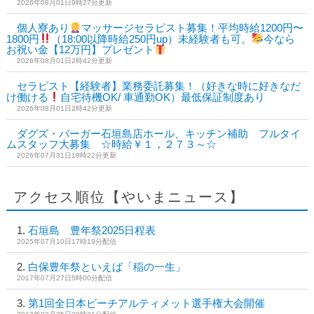
2026年08月01日9時27分更新
個人寮あり
マッサージセラピスト募集！平均時給1200円〜
1800円
（18:00以降時給250円up）未経験者も可。
今なら
お祝い金【12万円】プレゼント
2026年08月01日2時42分更新
セラピスト【経験者】業務委託募集！（好きな時に好きなだ
け働ける
自宅待機OK/ 車通勤OK）最低保証制度あり
2026年08月01日2時42分更新
ダグズ・バーガー石垣島店ホール、キッチン補助 フルタイ
ムスタッフ大募集 ☆時給￥１，２７３～☆
2026年07月31日18時22分更新
アクセス順位【やいまニュース】
石垣島 豊年祭2025日程表
2025年07月10日17時19分配信
白保豊年祭といえば「稲の一生」
2017年07月27日5時00分配信
第1回全日本ビーチアルティメット選手権大会開催