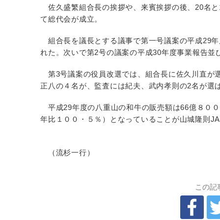
佐久盛繁組合長の挨拶や、来賓挨拶の後、20名と1
て総代会が成立。
組合長を議長とする議事で第一号議案の平成29年
れた。次いで第2号の議案の平成30年度事業報告
第3号議案の役員改選では、組合長に佐久川直が
正八の４名が、監査には紀夫、武内孝則の2名が選
平成29年度の八重山の和牛の販売額は66億８０
年比１００・５％）となっていることが山城隆則J
（流杉一行）
この記