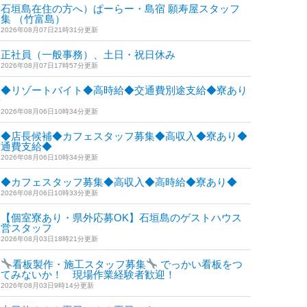
石垣島在住の方へ）ぱーらー・島宿 願寿屋スタッフ
集 （竹富島）
2026年08月07日21時31分更新
正社員（一般事務）、土日・祝日休み
2026年08月07日17時57分更新
◆リゾートバイト◆高時給◆交通費別途支給◆寮あり
◆
2026年08月06日10時34分更新
◆店長候補◆カフェスタッフ募集◆高収入◆寮あり◆
交通費支給◆
2026年08月06日10時34分更新
◆カフェスタッフ募集◆高収入◆高時給◆寮あり◆
2026年08月06日10時33分更新
【個室寮あり・県外応募OK】石垣島のゲストハウス
運営スタッフ
2026年08月03日18時21分更新
看板製作・施工スタッフ募集
でっかい看板をつ
けてみないか！ 現場作業経験者歓迎！
2026年08月03日9時14分更新