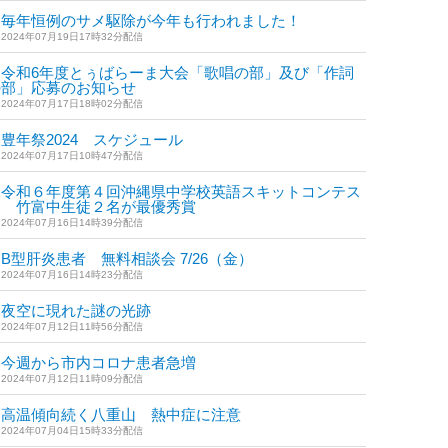
毎年恒例のサメ駆除が今年も行われました！
2024年07月19日17時32分配信
令和6年度とぅばらーま大会「歌唱の部」及び「作詞
の部」応募のお知らせ
2024年07月17日18時02分配信
豊年祭2024 スケジュール
2024年07月17日10時47分配信
令和６年度第４回沖縄県中学校英語スキットコンテス
ト 竹富中生徒２名が最優秀賞
2024年07月16日14時39分配信
B型肝炎患者 無料相談会 7/26（金）
2024年07月16日14時23分配信
夜空に現れた謎の光跡
2024年07月12日11時56分配信
今週から市内コロナ患者急増
2024年07月12日11時09分配信
高温傾向続く八重山 熱中症に注意
2024年07月04日15時33分配信