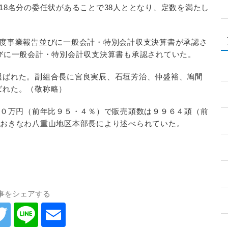
8名分の委任状があることで38人ととなり、定数を満たし
度事業報告並びに一般会計・特別会計収支決算書が承認さ
並びに一般会計・特別会計収支決算書も承認されていた。
選ばれた。副組合長に宮良実辰、石垣芳治、仲盛裕、鳩間
ばれた。（敬称略）
００万円（前年比９５・４％）で販売頭数は９９６４頭（前
Aおきなわ八重山地区本部長により述べられていた。
事をシェアする