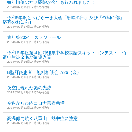
毎年恒例のサメ駆除が今年も行われました！
2024年07月19日17時32分配信
令和6年度とぅばらーま大会「歌唱の部」及び「作詞の部」
応募のお知らせ
2024年07月17日18時02分配信
豊年祭2024 スケジュール
2024年07月17日10時47分配信
令和６年度第４回沖縄県中学校英語スキットコンテスト 竹
富中生徒２名が最優秀賞
2024年07月16日14時39分配信
B型肝炎患者 無料相談会 7/26（金）
2024年07月16日14時23分配信
夜空に現れた謎の光跡
2024年07月12日11時56分配信
今週から市内コロナ患者急増
2024年07月12日11時09分配信
高温傾向続く八重山 熱中症に注意
2024年07月04日15時33分配信