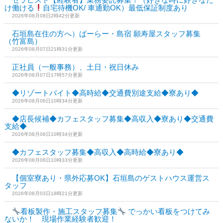
け働ける
自宅待機OK/ 車通勤OK）最低保証制度あり
2026年08月08日2時42分更新
石垣島在住の方へ）ぱーらー・島宿 願寿屋スタッフ募集
（竹富島）
2026年08月07日21時31分更新
正社員（一般事務）、土日・祝日休み
2026年08月07日17時57分更新
◆リゾートバイト◆高時給◆交通費別途支給◆寮あり◆
2026年08月06日10時34分更新
◆店長候補◆カフェスタッフ募集◆高収入◆寮あり◆交通費
支給◆
2026年08月06日10時34分更新
◆カフェスタッフ募集◆高収入◆高時給◆寮あり◆
2026年08月06日10時33分更新
【個室寮あり・県外応募OK】石垣島のゲストハウス運営ス
タッフ
2026年08月03日18時21分更新
看板製作・施工スタッフ募集
でっかい看板をつけてみ
ないか！ 現場作業経験者歓迎！