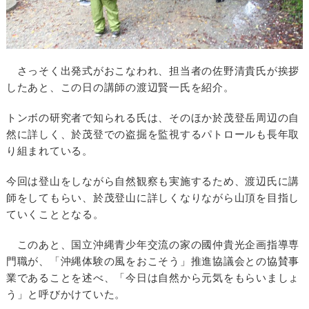
さっそく出発式がおこなわれ、担当者の佐野清貴氏が挨拶
したあと、この日の講師の渡辺賢一氏を紹介。
トンボの研究者で知られる氏は、そのほか於茂登岳周辺の自
然に詳しく、於茂登での盗掘を監視するパトロールも長年取
り組まれている。
今回は登山をしながら自然観察も実施するため、渡辺氏に講
師をしてもらい、於茂登山に詳しくなりながら山頂を目指し
ていくこととなる。
このあと、国立沖縄青少年交流の家の國仲貴光企画指導専
門職が、「沖縄体験の風をおこそう」推進協議会との協賛事
業であることを述べ、「今日は自然から元気をもらいましょ
う」と呼びかけていた。