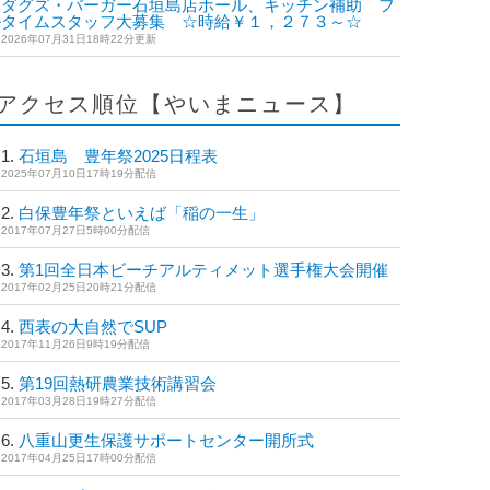
ダグズ・バーガー石垣島店ホール、キッチン補助 フ
ルタイムスタッフ大募集 ☆時給￥１，２７３～☆
2026年07月31日18時22分更新
アクセス順位【やいまニュース】
石垣島 豊年祭2025日程表
2025年07月10日17時19分配信
白保豊年祭といえば「稲の一生」
2017年07月27日5時00分配信
第1回全日本ビーチアルティメット選手権大会開催
2017年02月25日20時21分配信
西表の大自然でSUP
2017年11月26日9時19分配信
第19回熱研農業技術講習会
2017年03月28日19時27分配信
八重山更生保護サポートセンター開所式
2017年04月25日17時00分配信