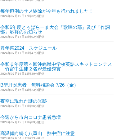
毎年恒例のサメ駆除が今年も行われました！
2024年07月19日17時32分配信
令和6年度とぅばらーま大会「歌唱の部」及び「作詞
の部」応募のお知らせ
2024年07月17日18時02分配信
豊年祭2024 スケジュール
2024年07月17日10時47分配信
令和６年度第４回沖縄県中学校英語スキットコンテス
ト 竹富中生徒２名が最優秀賞
2024年07月16日14時39分配信
B型肝炎患者 無料相談会 7/26（金）
2024年07月16日14時23分配信
夜空に現れた謎の光跡
2024年07月12日11時56分配信
今週から市内コロナ患者急増
2024年07月12日11時09分配信
高温傾向続く八重山 熱中症に注意
2024年07月04日15時33分配信