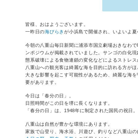
皆様、おはようございます。
一昨日の
海びらき
が小浜島で開催され、いよいよ夏
今朝の八重山毎日新聞に浦添市国立劇場おきなわで
ンポジウムが掲載されていました。サンゴの白化現
態系破壊による食物連鎖の変化などによるストレス
八重山への観光客は綺麗な海を目的に訪れる方がほ
大きな影響を起こす可能性があるため、綺麗な海を
要があります。
今日は「春分の日」。
日照時間がこの日を堺に長くなります。
「春分の日」は、1948年に制定された国民の祝日
八重山は自然が豊かな環境にあります。
家族で山登り、海水浴、川遊び、釣りなど八重山の