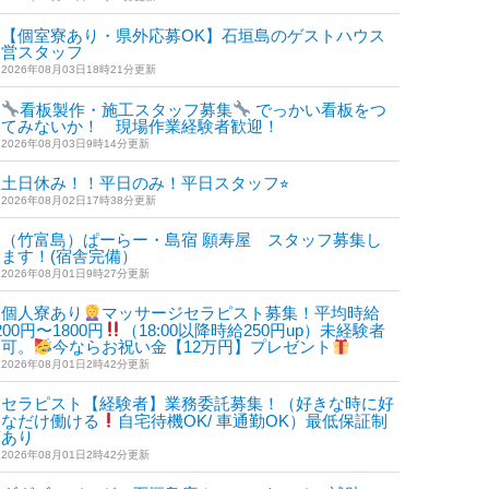
【個室寮あり・県外応募OK】石垣島のゲストハウス
運営スタッフ
2026年08月03日18時21分更新
看板製作・施工スタッフ募集
でっかい看板をつ
けてみないか！ 現場作業経験者歓迎！
2026年08月03日9時14分更新
土日休み！！平日のみ！平日スタッフ⭐︎
2026年08月02日17時38分更新
（竹富島）ぱーらー・島宿 願寿屋 スタッフ募集し
ます！(宿舎完備）
2026年08月01日9時27分更新
個人寮あり
マッサージセラピスト募集！平均時給
200円〜1800円
（18:00以降時給250円up）未経験者
も可。
今ならお祝い金【12万円】プレゼント
2026年08月01日2時42分更新
セラピスト【経験者】業務委託募集！（好きな時に好
きなだけ働ける
自宅待機OK/ 車通勤OK）最低保証制
度あり
2026年08月01日2時42分更新