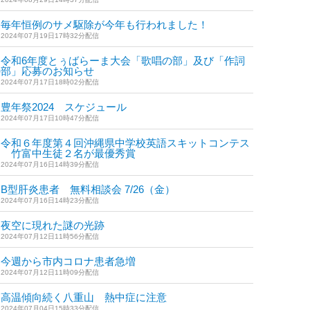
毎年恒例のサメ駆除が今年も行われました！
2024年07月19日17時32分配信
令和6年度とぅばらーま大会「歌唱の部」及び「作詞
の部」応募のお知らせ
2024年07月17日18時02分配信
豊年祭2024 スケジュール
2024年07月17日10時47分配信
令和６年度第４回沖縄県中学校英語スキットコンテス
ト 竹富中生徒２名が最優秀賞
2024年07月16日14時39分配信
B型肝炎患者 無料相談会 7/26（金）
2024年07月16日14時23分配信
夜空に現れた謎の光跡
2024年07月12日11時56分配信
今週から市内コロナ患者急増
2024年07月12日11時09分配信
高温傾向続く八重山 熱中症に注意
2024年07月04日15時33分配信