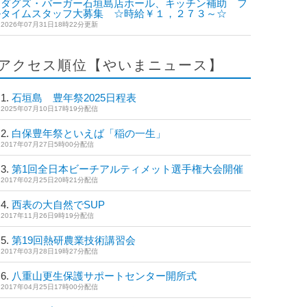
ダグズ・バーガー石垣島店ホール、キッチン補助 フ
ルタイムスタッフ大募集 ☆時給￥１，２７３～☆
2026年07月31日18時22分更新
アクセス順位【やいまニュース】
石垣島 豊年祭2025日程表
2025年07月10日17時19分配信
白保豊年祭といえば「稲の一生」
2017年07月27日5時00分配信
第1回全日本ビーチアルティメット選手権大会開催
2017年02月25日20時21分配信
西表の大自然でSUP
2017年11月26日9時19分配信
第19回熱研農業技術講習会
2017年03月28日19時27分配信
八重山更生保護サポートセンター開所式
2017年04月25日17時00分配信