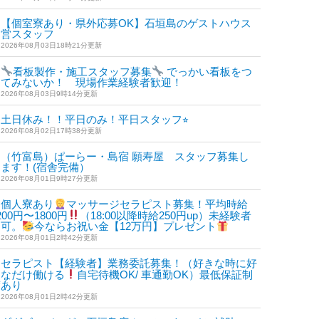
【個室寮あり・県外応募OK】石垣島のゲストハウス
運営スタッフ
2026年08月03日18時21分更新
看板製作・施工スタッフ募集
でっかい看板をつ
けてみないか！ 現場作業経験者歓迎！
2026年08月03日9時14分更新
土日休み！！平日のみ！平日スタッフ⭐︎
2026年08月02日17時38分更新
（竹富島）ぱーらー・島宿 願寿屋 スタッフ募集し
ます！(宿舎完備）
2026年08月01日9時27分更新
個人寮あり
マッサージセラピスト募集！平均時給
200円〜1800円
（18:00以降時給250円up）未経験者
も可。
今ならお祝い金【12万円】プレゼント
2026年08月01日2時42分更新
セラピスト【経験者】業務委託募集！（好きな時に好
きなだけ働ける
自宅待機OK/ 車通勤OK）最低保証制
度あり
2026年08月01日2時42分更新