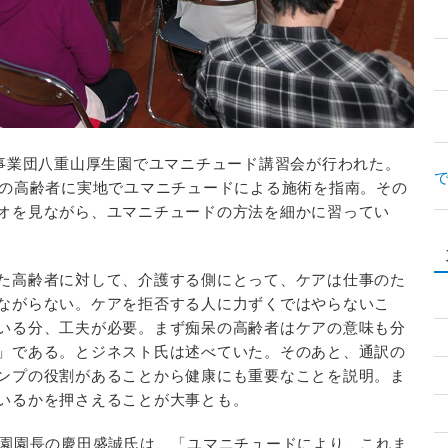
事業団八重山厚生園でユマニチュード講習会が行われた。
症の高齢者に実地でユマニチュードによる施術を指南。その
オを見ながら、ユマニチュードの方法を細かに習ってい
た高齢者に対して、介護する側にとって、ケアは仕事のた
ながらない。ケアを拒否する人に力ずくではやらないこ
いる分、工夫が必要。まず痴呆の高齢者はケアの意味も分
」である。とジネスト氏は述べていた。そのあと、通訳の
ンプの役割があることから健康にも重要なことを説明。ま
いるかを押さえることが大事とも。
園園長の慶田盛誠氏は、「ユマニチュードにより、これま