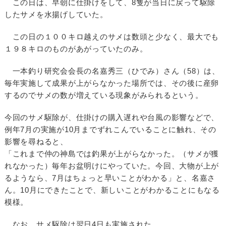
この日は、早朝に仕掛けをして、8隻が当日に戻って駆除
したサメを水揚げしていた。
この日の１００キロ越えのサメは数頭と少なく、最大でも
１９８キロのものがあがっていたのみ。
一本釣り研究会会長の名嘉秀三（ひでみ）さん（58）は、
毎年実施して成果が上がらなかった場所では、その後に産卵
するのでサメの数が増えている現象がみられるという。
今回のサメ駆除が、仕掛けの購入遅れや台風の影響などで、
例年7月の実施が10月までずれこんでいることに触れ、その
影響を尋ねると、
「これまで仲の神島では釣果が上がらなかった。（サメが獲
れなかった）毎年お盆明けにやっていた。今回、大物が上が
るようなら、7月はちょっと早いことがわかる」と、名嘉さ
ん。10月にできたことで、新しいことがわかることにもなる
模様。
なお、サメ駆除は翌日4日も実施された。