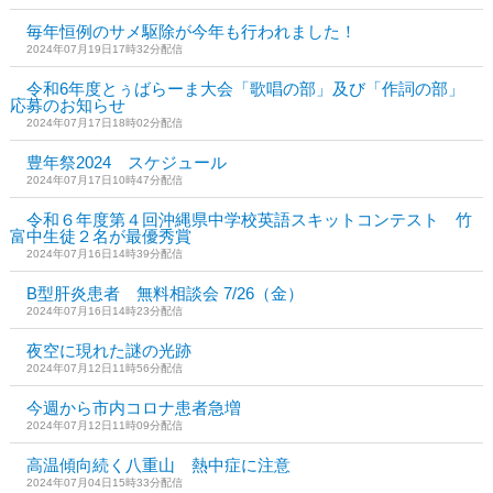
毎年恒例のサメ駆除が今年も行われました！
2024年07月19日17時32分配信
令和6年度とぅばらーま大会「歌唱の部」及び「作詞の部」
応募のお知らせ
2024年07月17日18時02分配信
豊年祭2024 スケジュール
2024年07月17日10時47分配信
令和６年度第４回沖縄県中学校英語スキットコンテスト 竹
富中生徒２名が最優秀賞
2024年07月16日14時39分配信
B型肝炎患者 無料相談会 7/26（金）
2024年07月16日14時23分配信
夜空に現れた謎の光跡
2024年07月12日11時56分配信
今週から市内コロナ患者急増
2024年07月12日11時09分配信
高温傾向続く八重山 熱中症に注意
2024年07月04日15時33分配信