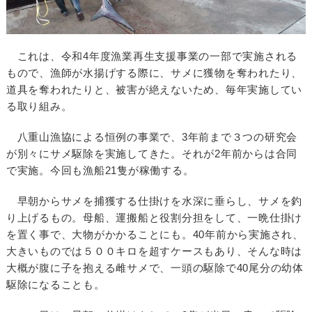
これは、令和4年度漁業再生支援事業の一部で実施される
もので、漁師が水揚げする際に、サメに獲物を奪われたり、
道具を奪われたりと、被害が絶えないため、毎年実施してい
る取り組み。
八重山漁協による恒例の事業で、3年前まで３つの研究会
が別々にサメ駆除を実施してきた。それが2年前からは合同
で実施。今回も漁船21隻が稼働する。
早朝からサメを捕獲する仕掛けを水深に垂らし、サメを釣
り上げるもの。母船、運搬船と役割分担をして、一晩仕掛け
を置く事で、大物がかかることにも。40年前から実施され、
大きいものでは５００キロを超すケースもあり、そんな時は
大概が腹に子を抱える雌サメで、一頭の駆除で40尾分の幼体
駆除になることも。