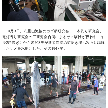
10月3日、八重山漁協のカゴ網研究会、一本釣り研究会、
電灯潜り研究会の三研究会合同によるサメ駆除が行われ、午
後2時過ぎにから漁船8隻が新栄漁港の荷捌き場へ次々に駆除
したサメを水揚げした。その数47尾。