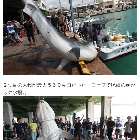
２つ目の大物が最大５６０キロだった・ロープで呪縛の頭か
らの水揚げ