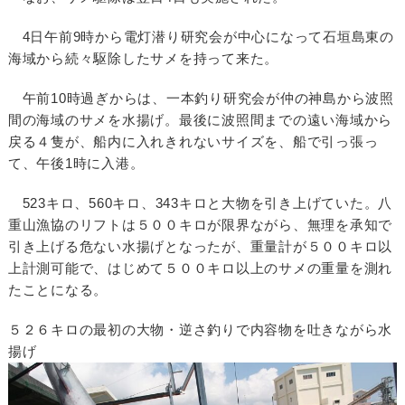
4日午前9時から電灯潜り研究会が中心になって石垣島東の
海域から続々駆除したサメを持って来た。
午前10時過ぎからは、一本釣り研究会が仲の神島から波照
間の海域のサメを水揚げ。最後に波照間までの遠い海域から
戻る４隻が、船内に入れきれないサイズを、船で引っ張っ
て、午後1時に入港。
523キロ、560キロ、343キロと大物を引き上げていた。八
重山漁協のリフトは５００キロが限界ながら、無理を承知で
引き上げる危ない水揚げとなったが、重量計が５００キロ以
上計測可能で、はじめて５００キロ以上のサメの重量を測れ
たことになる。
５２６キロの最初の大物・逆さ釣りで内容物を吐きながら水
揚げ