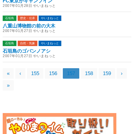
FC東京がキャンプイン
2007年01月28日 やいまねっと
石垣島
歴史・伝承
やいまねっと
八重山博物館の前の大木
2007年01月27日 やいまねっと
石垣島
自然・気象
やいまねっと
石垣島のゴバンノアシ
2007年01月27日 やいまねっと
«
‹
155
156
157
158
159
›
»