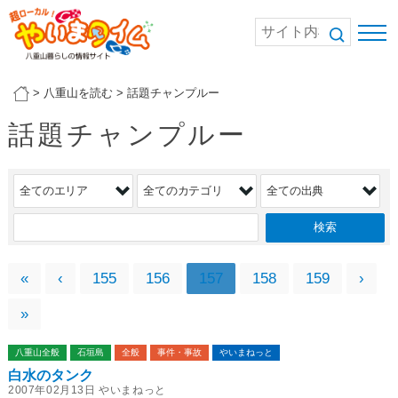
>
八重山を読む
>
話題チャンプルー
話題チャンプルー
«
‹
155
156
157
158
159
›
»
八重山全般
石垣島
全般
事件・事故
やいまねっと
白水のタンク
2007年02月13日 やいまねっと