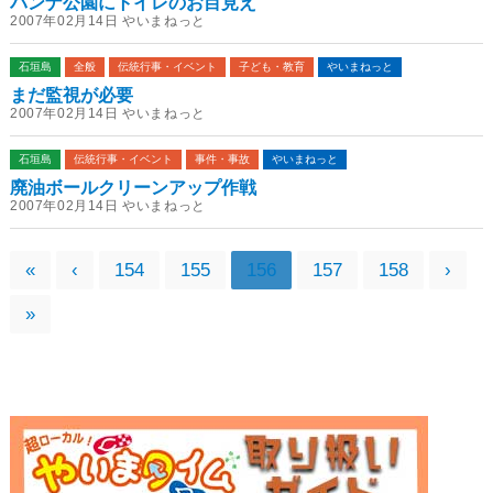
バンナ公園にトイレのお目見え
2007年02月14日 やいまねっと
石垣島
全般
伝統行事・イベント
子ども・教育
やいまねっと
まだ監視が必要
2007年02月14日 やいまねっと
石垣島
伝統行事・イベント
事件・事故
やいまねっと
廃油ボールクリーンアップ作戦
2007年02月14日 やいまねっと
«
‹
154
155
156
157
158
›
»