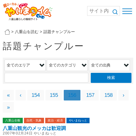
>
八重山を読む
>
話題チャンプルー
話題チャンプルー
«
‹
154
155
156
157
158
›
»
八重山全般
自然・気象
政治・経済
やいまねっと
八重山観光のメッカは歓迎調
2007年02月24日 やいまねっと