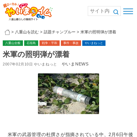
>
八重山を読む
>
話題チャンプルー
>
米軍の照明弾が漂着
八重山全般
石垣島
戦争・平和
事件・事故
やいまねっと
米軍の照明弾が漂着
やいまNEWS
2007年02月10日 やいまねっと
米軍の武器管理の杜撰さが指摘されている中、2月6日午後