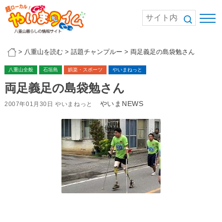
>
八重山を読む
>
話題チャンプルー
>
両足義足の島袋勉さん
八重山全般
石垣島
娯楽・スポーツ
やいまねっと
両足義足の島袋勉さん
やいまNEWS
2007年01月30日 やいまねっと