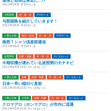
環境と犯罪は身近に…!?
2011年06月 月刊やいま
与那国島
衣・食・住
月刊やいま
与那国島を紹介していきます！
2011年06月 月刊やいま
八重山全般
政治・経済
衣・食・住
月刊やいま
南西Ｔシャツ倶楽部通信
2011年06月 月刊やいま
波照間島
自然・気象
衣・食・住
やいまねっと
今期収穫が遅れている波照間のモチキビ
2011年05月24日 やいまねっと
八重山全般
全般
自然・気象
衣・食・住
やいまねっと
日本一早い稲刈り直前
2011年05月22日 やいまねっと
八重山全般
石垣島
自然・気象
衣・食・住
やいまねっと
クロマグロ（ホンマグロ）が市内に流通
2011年05月21日 やいまねっと