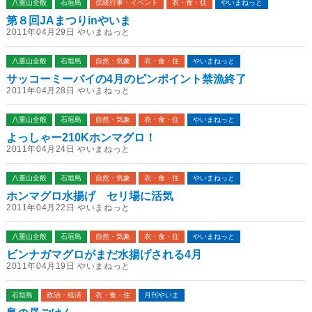
八重山全般
石垣島
伝統行事・イベント
衣・食・住
やいまねっと
第８回JAまつりinやいま
2011年04月29日 やいまねっと
八重山全般
石垣島
自然・気象
衣・食・住
やいまねっと
サッコーミーバイの4月のピンポイント禁漁終了
2011年04月28日 やいまねっと
八重山全般
石垣島
自然・気象
衣・食・住
やいまねっと
よっしゃー210Kホンマグロ！
2011年04月24日 やいまねっと
八重山全般
石垣島
自然・気象
衣・食・住
やいまねっと
ホンマグロ水揚げ セリ場に活気
2011年04月22日 やいまねっと
八重山全般
石垣島
自然・気象
衣・食・住
やいまねっと
ビンナガマグロがまだ水揚げされる4月
2011年04月19日 やいまねっと
石垣島
政治・経済
衣・食・住
月刊やいま