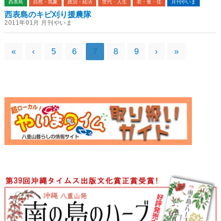
西表島
自然・気象
政治・経済
世代・人生
衣・食・住
月刊やいま
西表島のキビ刈り援農隊
2011年01月 月刊やいま
«
‹
5
6
7
8
9
›
»