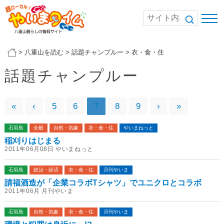
>
八重山を読む
>
話題チャンプルー
>
衣・食・住
話題チャンプルー
«
‹
5
6
7
8
9
›
»
石垣島
全般
自然・気象
衣・食・住
やいまねっと
稲刈りはじまる
2011年06月08日 やいまねっと
石垣島
政治・経済
衣・食・住
月刊やいま
請福酒造が「企業コラボTシャツ」でユニクロとコラボ
2011年06月 月刊やいま
石垣島
自然・気象
衣・食・住
月刊やいま