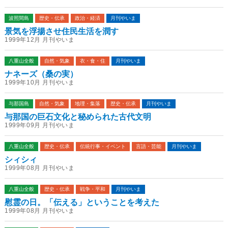
波照間島
歴史・伝承
政治・経済
月刊やいま
景気を浮揚させ住民生活を潤す
1999年12月 月刊やいま
八重山全般
自然・気象
衣・食・住
月刊やいま
ナネーズ（桑の実）
1999年10月 月刊やいま
与那国島
自然・気象
地理・集落
歴史・伝承
月刊やいま
与那国の巨石文化と秘められた古代文明
1999年09月 月刊やいま
八重山全般
歴史・伝承
伝統行事・イベント
言語・芸能
月刊やいま
シィシィ
1999年08月 月刊やいま
八重山全般
歴史・伝承
戦争・平和
月刊やいま
慰霊の日。「伝える」ということを考えた
1999年08月 月刊やいま