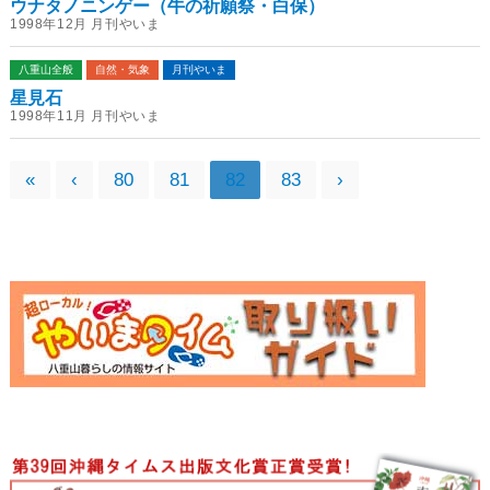
ウナタノニンゲー（牛の祈願祭・白保）
1998年12月 月刊やいま
八重山全般
自然・気象
月刊やいま
星見石
1998年11月 月刊やいま
«
‹
80
81
82
83
›