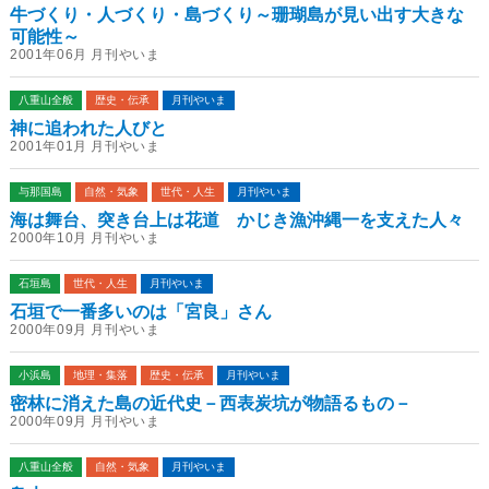
牛づくり・人づくり・島づくり～珊瑚島が見い出す大きな
可能性～
2001年06月 月刊やいま
八重山全般
歴史・伝承
月刊やいま
神に追われた人びと
2001年01月 月刊やいま
与那国島
自然・気象
世代・人生
月刊やいま
海は舞台、突き台上は花道 かじき漁沖縄一を支えた人々
2000年10月 月刊やいま
石垣島
世代・人生
月刊やいま
石垣で一番多いのは「宮良」さん
2000年09月 月刊やいま
小浜島
地理・集落
歴史・伝承
月刊やいま
密林に消えた島の近代史－西表炭坑が物語るもの－
2000年09月 月刊やいま
八重山全般
自然・気象
月刊やいま