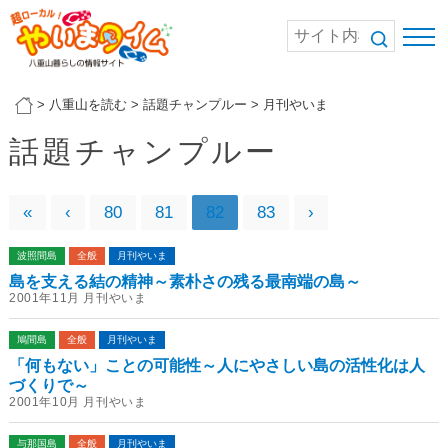
>
八重山を読む
>
話題チャンプルー
>
月刊やいま
話題チャンプルー
«
‹
80
81
82
83
›
波照間島
全般
月刊やいま
島を支える結の精神～素朴さの残る最南端の島～
2001年11月 月刊やいま
鳩間島
全般
月刊やいま
「何もない」ことの可能性～人にやさしい島の活性化は人
づくりで～
2001年10月 月刊やいま
与那国島
全般
月刊やいま