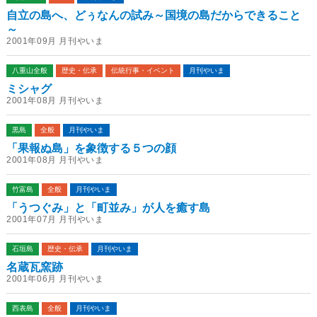
自立の島へ、どぅなんの試み～国境の島だからできること
～
2001年09月 月刊やいま
八重山全般
歴史・伝承
伝統行事・イベント
月刊やいま
ミシャグ
2001年08月 月刊やいま
黒島
全般
月刊やいま
「果報ぬ島」を象徴する５つの顔
2001年08月 月刊やいま
竹富島
全般
月刊やいま
「うつぐみ」と「町並み」が人を癒す島
2001年07月 月刊やいま
石垣島
歴史・伝承
月刊やいま
名蔵瓦窯跡
2001年06月 月刊やいま
西表島
全般
月刊やいま