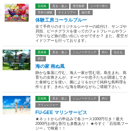
石垣島
見る・遊ぶ
星空観察
シーサー作り
手作り体験
ナイトツアー
旅行業
体験工房コーラルブルー
全て手作りのオリジナルシーサーの絵付け、サンゴや
貝殻、ビーチグラスを使ってのフォトフレームやラン
プ作りなど旅の思い出にいかがですか？ また、星空ガ
イドツアーも行っております。
西表島
見る・遊ぶ
シュノーケリング
釣り
泊まる
民宿
海の家 南ぬ風
静かな集落に佇む、海人一家が営む宿。島生まれ、島
育ちの女将さんが、オーナーや息子たちが調達してき
た食材などを使い、腕によりをかけて純粋な島料理を
作ります。きれいな海を眺めながらご堪能下さい。
石垣島
見る・遊ぶ
シュノーケリング
釣り
マリンレジャー
FU-GEE マリンサービス
★ネットからの申込みで各コース1000円引き！最大
2000円お得な割引も多数あり！ ★今すぐ「石垣島フー
ジー」で検索！！