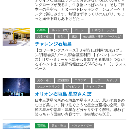
オリオン石垣島はサンゴとおさかないっぱいの海とマ
ングローブが茂る川、生き物いっぱいの山、そして日
本一の星空も、カヌーやトレッキング、シュノーケリ
ングで楽しみます。無理せずゆっくりのんびり、ちょ
っと頑張る時もあるけどた ...
石垣島
食べる・飲む
パーラー
日本そば・うどん
見る・遊ぶ
暮らし
施設
公共施設・催事スペースなど
チャレンジ石垣島
【コワーキングスペース】3時間/1日利用/8Daysプラ
ン/月額会員/ブース席/会議室利用 【イベントスペー
ス】ITやセミナーから親子も参加できる地域とつなが
るイベントまで最新情報は公式SNSから！ 【テラスス
ペース ...
見る・遊ぶ
星空観察
エコツアー
カヌー・カヤック
シュノーケリング
ダイビング
ナイトツアー
オリオン石垣島 星空さんぽ
日本三選星名所の石垣島で星空さんぽ。思わず息をの
むほど美しい、降り注ぐような星空は至福の空間。季
節の星座や惑星・流星など分かりやすく解説。思わず
笑っちゃう面白い内容です。市街地から30分。
石垣島
見る・遊ぶ
パラグライダー