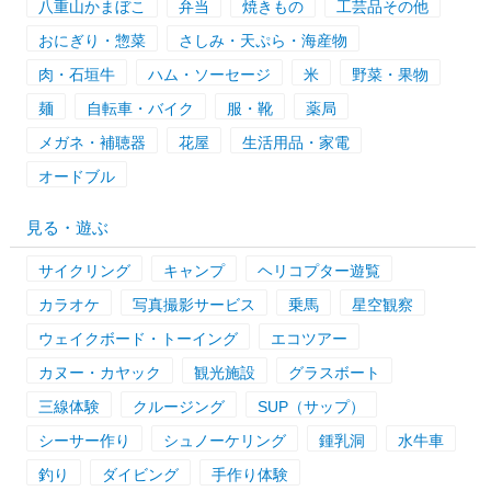
八重山かまぼこ
弁当
焼きもの
工芸品その他
おにぎり・惣菜
さしみ・天ぷら・海産物
肉・石垣牛
ハム・ソーセージ
米
野菜・果物
麺
自転車・バイク
服・靴
薬局
メガネ・補聴器
花屋
生活用品・家電
オードブル
見る・遊ぶ
サイクリング
キャンプ
ヘリコプター遊覧
カラオケ
写真撮影サービス
乗馬
星空観察
ウェイクボード・トーイング
エコツアー
カヌー・カヤック
観光施設
グラスボート
三線体験
クルージング
SUP（サップ）
シーサー作り
シュノーケリング
鍾乳洞
水牛車
釣り
ダイビング
手作り体験