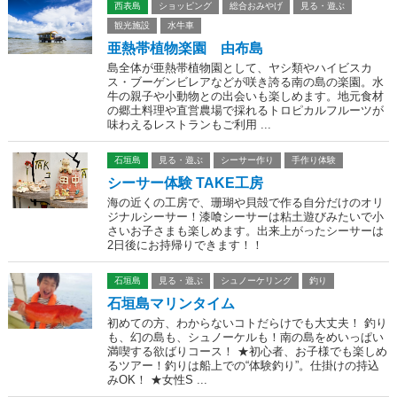
西表島
ショッピング
総合おみやげ
見る・遊ぶ
観光施設
水牛車
亜熱帯植物楽園 由布島
島全体が亜熱帯植物園として、ヤシ類やハイビスカ
ス・ブーゲンビレアなどが咲き誇る南の島の楽園。水
牛の親子や小動物との出会いも楽しめます。地元食材
の郷土料理や直営農場で採れるトロピカルフルーツが
味わえるレストランもご利用 ...
石垣島
見る・遊ぶ
シーサー作り
手作り体験
シーサー体験 TAKE工房
海の近くの工房で、珊瑚や貝殻で作る自分だけのオリ
ジナルシーサー！漆喰シーサーは粘土遊びみたいで小
さいお子さまも楽しめます。出来上がったシーサーは
2日後にお持帰りできます！！
石垣島
見る・遊ぶ
シュノーケリング
釣り
石垣島マリンタイム
初めての方、わからないコトだらけでも大丈夫！ 釣り
も、幻の島も、シュノーケルも！南の島をめいっぱい
満喫する欲ばりコース！ ★初心者、お子様でも楽しめ
るツアー！釣りは船上での“体験釣り”。仕掛けの持込
みOK！ ★女性S ...