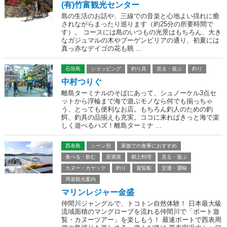
(有)竹富観光センター
島の生活のお話や、三線での音楽と心地よい揺れに癒
されながらまったり巡ります（約25分の所要時間で
す）。 コースには島のいつもの光景はもちろん、大き
なガジュマルの木やブーゲンビリアの通り、初夏には
真っ赤なデイゴの花も眺 ...
石垣島
ショッピング
釣り具
見る・遊ぶ
釣り
中村つりぐ
離島ターミナルのそばにあって、シュノーケル3点セ
ットから浮輪まで海で遊ぶモノなら何でも揃っちゃ
う、とっても便利なお店。もちろん釣人のための釣
餌、釣具の品揃えも充実。ココに来ればきっと海で楽
しく遊べるハズ！離島ターミナ ...
西表島
シーン別
家族での食事におすすめ
食べる・飲む
居酒屋
郷土料理
見る・遊ぶ
カヌー・カヤック
釣り
遊覧船
交通・運輸
周遊観光案内
マリンレジャー金盛
仲間川ジャングルで、トコトン自然体験！ 日本最大級
流域面積のマングローブを流れる仲間川で「ボート遊
覧・カヌーツアー」を楽しもう！ 最速ボートで西表周