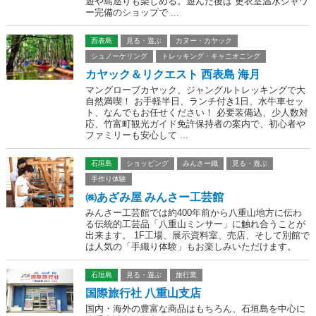
遊や島巡りも楽しめる。遊んだ後は 更衣室温水シャワ
ー完備のショップで ...
西表島
見る・遊ぶ
カヌー・カヤック
シュノーケリング
トレッキング・キャニオニング
カヤック＆リクエスト 西表島 海月
マングローブカヤック、ジャングルトレッキングで大
自然満喫！ お手軽半日、ランチ付き1日、水牛車セッ
ト、なんでもお任せください！ 必要装備込、少人数対
応、竹富町観光ガイド免許保持者の案内で、初心者や
ファミリーも安心して ...
石垣島
ショッピング
みんさー織
見る・遊ぶ
手作り体験
㈱あざみ屋 みんさー工芸館
みんさー工芸館では約400年前から八重山地方に伝わ
る伝統的工芸品「八重山ミンサー」に触れ合うことが
出来ます。 1F工場、展示資料室、売店、そして別館で
は人気の「手織り体験」もお楽しみいただけます。
石垣島
見る・遊ぶ
旅行業
国際旅行社 八重山支店
国内・海外の豊富な商品はもちろん、石垣島を中心に