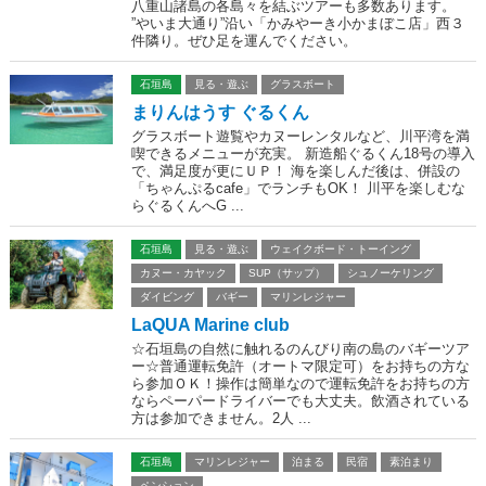
八重山諸島の各島々を結ぶツアーも多数あります。
”やいま大通り”沿い「かみやーき小かまぼこ店」西３
件隣り。ぜひ足を運んでください。
石垣島
見る・遊ぶ
グラスボート
まりんはうす ぐるくん
グラスボート遊覧やカヌーレンタルなど、川平湾を満
喫できるメニューが充実。 新造船ぐるくん18号の導入
で、満足度が更にＵＰ！ 海を楽しんだ後は、併設の
「ちゃんぷるcafe」でランチもOK！ 川平を楽しむな
らぐるくんへG ...
石垣島
見る・遊ぶ
ウェイクボード・トーイング
カヌー・カヤック
SUP（サップ）
シュノーケリング
ダイビング
バギー
マリンレジャー
LaQUA Marine club
☆石垣島の自然に触れるのんびり南の島のバギーツア
ー☆普通運転免許（オートマ限定可）をお持ちの方な
ら参加ＯＫ！操作は簡単なので運転免許をお持ちの方
ならペーパードライバーでも大丈夫。飲酒されている
方は参加できません。2人 ...
石垣島
マリンレジャー
泊まる
民宿
素泊まり
ペンション