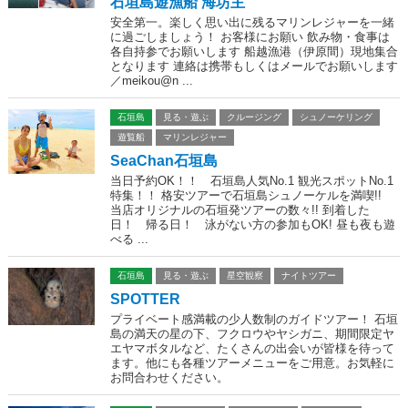
石垣島遊漁船 海坊主
安全第一。楽しく思い出に残るマリンレジャーを一緒
に過ごしましょう！ お客様にお願い 飲み物・食事は
各自持参でお願いします 船越漁港（伊原間）現地集合
となります 連絡は携帯もしくはメールでお願いします
／meikou@n ...
石垣島
見る・遊ぶ
クルージング
シュノーケリング
遊覧船
マリンレジャー
SeaChan石垣島
当日予約OK！！ 石垣島人気No.1 観光スポットNo.1
特集！！ 格安ツアーで石垣島シュノーケルを満喫!!
当店オリジナルの石垣発ツアーの数々!! 到着した
日！ 帰る日！ 泳がない方の参加もOK! 昼も夜も遊
べる ...
石垣島
見る・遊ぶ
星空観察
ナイトツアー
SPOTTER
プライベート感満載の少人数制のガイドツアー！ 石垣
島の満天の星の下、フクロウやヤシガニ、期間限定ヤ
エヤマボタルなど、たくさんの出会いが皆様を待って
ます。他にも各種ツアーメニューをご用意。お気軽に
お問合わせください。