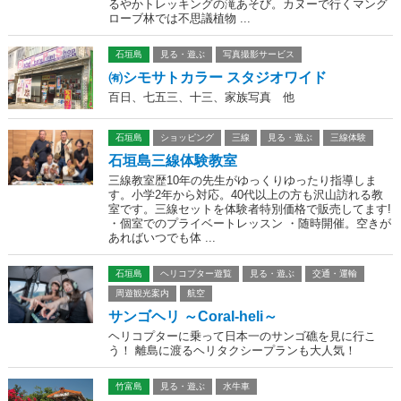
るやかトレッキングの滝あそび。カヌーで行くマング
ローブ林では不思議植物 ...
石垣島
見る・遊ぶ
写真撮影サービス
㈲シモサトカラー スタジオワイド
百日、七五三、十三、家族写真 他
石垣島
ショッピング
三線
見る・遊ぶ
三線体験
石垣島三線体験教室
三線教室歴10年の先生がゆっくりゆったり指導しま
す。小学2年から対応。40代以上の方も沢山訪れる教
室です。三線セットを体験者特別価格で販売してます!
・個室でのプライベートレッスン ・随時開催。空きが
あればいつでも体 ...
石垣島
ヘリコプター遊覧
見る・遊ぶ
交通・運輸
周遊観光案内
航空
サンゴヘリ ～Coral-heli～
ヘリコプターに乗って日本一のサンゴ礁を見に行こ
う！ 離島に渡るヘリタクシープランも大人気！
竹富島
見る・遊ぶ
水牛車