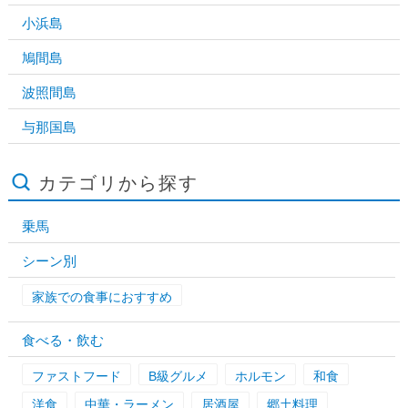
小浜島
鳩間島
波照間島
与那国島
カテゴリから探す
乗馬
シーン別
家族での食事におすすめ
食べる・飲む
ファストフード
B級グルメ
ホルモン
和食
洋食
中華・ラーメン
居酒屋
郷土料理