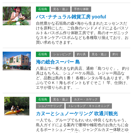
石垣島
見る・遊ぶ
手作り体験
バス･ナチュラル雑貨工房 yooful
自然豊かな石垣島の森×海から生まれたエッセンスだ
けを原料にした、ご自身のハンドメイドによるバスソ
ルト＆バスボム作り体験工房です。島のオーガニック
なスキンケアバスボムなども各種取り揃えており、お
買い求めもできます。
石垣島
ショッピング
釣り具
見る・遊ぶ
釣り
海の総合スーパー 島
八重山で一番大きな釣具店、通称「島つりぐ」。 釣り
具はもちろん、シュノーケル用品、レジャー用品な
ど、品数は島内１番！ 各種レンタル等もあります。手
ぶらでＯＫ！海もポイントもすぐそこ！ 竿、仕掛け、
エサが借りられます。 ...
石垣島
見る・遊ぶ
カヌー・カヤック
シュノーケリング
トレッキング・キャニオニング
カヌーとシュノーケリング 吹通川観光
一人でも、グループでもわいわい仲良くなれちゃう。
島人ガイドによる案内で珊瑚や極彩色のお魚たちに会
えるボートシュノーケル。ジャングルカヌー体験とゆ