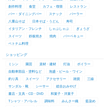
創作料理
食堂
カフェ・喫茶
レストラン
バー・ダイニングバー
スナック
パーラー
八重山そば
日本そば・うどん
寿司
イタリアン・フレンチ
しゃぶしゃぶ
ぎょうざ
スイーツ
鉄板焼き
焼肉
バーベキュー
ベトナム料理
ショッピング
ミシン
園芸
資材・建材
灯油
ボイラー
自動車部品・塗料など
泡盛・ビール・ワイン
釣り具
スイーツ
アクセサリー
雑貨
三線
サンダル・靴
シーサー
総合おみやげ
書店・文具・CD・DVD
和菓子・洋菓子
Tシャツ・アパレル
調味料
みんさー織
藍染め