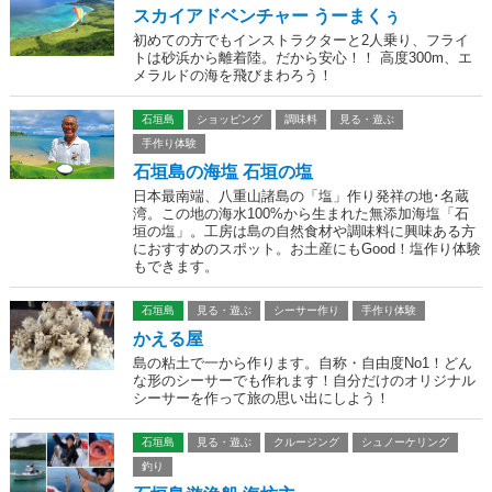
スカイアドベンチャー うーまくぅ
初めての方でもインストラクターと2人乗り、フライ
トは砂浜から離着陸。だから安心！！ 高度300m、エ
メラルドの海を飛びまわろう！
石垣島
ショッピング
調味料
見る・遊ぶ
手作り体験
石垣島の海塩 石垣の塩
日本最南端、八重山諸島の「塩」作り発祥の地･名蔵
湾。この地の海水100%から生まれた無添加海塩「石
垣の塩」。工房は島の自然食材や調味料に興味ある方
におすすめのスポット。お土産にもGood！塩作り体験
もできます。
石垣島
見る・遊ぶ
シーサー作り
手作り体験
かえる屋
島の粘土で一から作ります。自称・自由度No1！どん
な形のシーサーでも作れます！自分だけのオリジナル
シーサーを作って旅の思い出にしよう！
石垣島
見る・遊ぶ
クルージング
シュノーケリング
釣り