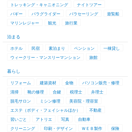
トレッキング・キャニオニング
ナイトツアー
バギー
パラグライダー
パラセーリング
遊覧船
マリンレジャー
観光
旅行業
泊まる
ホテル
民宿
素泊まり
ペンション
一棟貸し
ウィークリー・マンスリーマンション
旅館
暮らし
リフォーム
建築資材
金物
パソコン販売・修理
清掃
靴の修理
合鍵
税理士
弁理士
脱毛サロン
ミシン修理
美容院・理容室
エステ（ボディ・フェイシャルほか）
不動産
習いごと
アトリエ
写真
自動車
クリーニング
印刷・デザイン
ＷＥＢ製作
保険