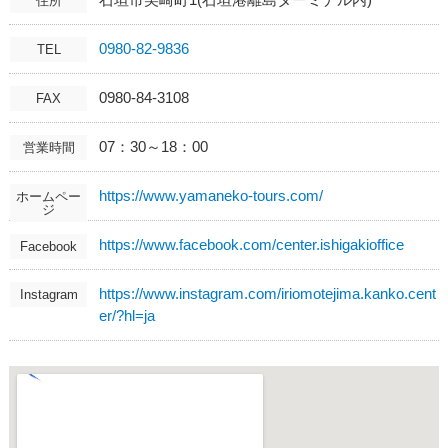
住所
0980-82-9836
TEL
0980-84-3108
FAX
07：30～18：00
営業時間
https://www.yamaneko-tours.com/
ホームペー
ジ
https://www.facebook.com/center.ishigakioffice
Facebook
https://www.instagram.com/iriomotejima.kanko.cent
Instagram
er/?hl=ja