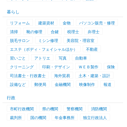
暮らし
リフォーム
建築資材
金物
パソコン販売・修理
清掃
靴の修理
合鍵
税理士
弁理士
脱毛サロン
ミシン修理
美容院・理容室
エステ（ボディ・フェイシャルほか）
不動産
習いごと
アトリエ
写真
自動車
クリーニング
印刷・デザイン
ＷＥＢ製作
保険
司法書士・行政書士
海外貿易
土木・建築・設計
設備など
郵便局
金融機関
映像制作
報道
行政
市町行政機関
県の機関
警察機関
消防機関
裁判所
国の機関
年金事務所
独立行政法人