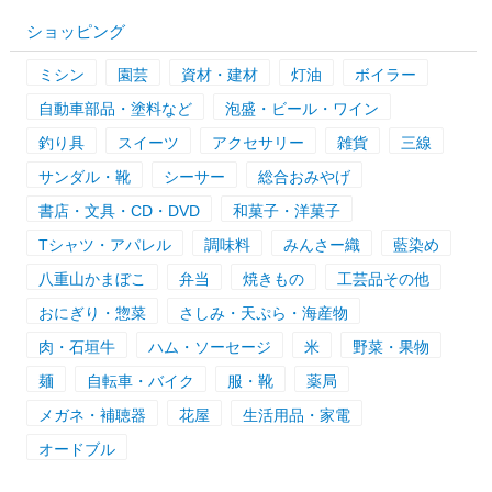
ショッピング
ミシン
園芸
資材・建材
灯油
ボイラー
自動車部品・塗料など
泡盛・ビール・ワイン
釣り具
スイーツ
アクセサリー
雑貨
三線
サンダル・靴
シーサー
総合おみやげ
書店・文具・CD・DVD
和菓子・洋菓子
Tシャツ・アパレル
調味料
みんさー織
藍染め
八重山かまぼこ
弁当
焼きもの
工芸品その他
おにぎり・惣菜
さしみ・天ぷら・海産物
肉・石垣牛
ハム・ソーセージ
米
野菜・果物
麺
自転車・バイク
服・靴
薬局
メガネ・補聴器
花屋
生活用品・家電
オードブル