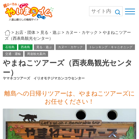
>
お店・団体
>
見る・遊ぶ
>
カヌー・カヤック
>
やまねこツアー
ズ（西表島観光センター）
石垣島
西表島
見る・遊ぶ
カヌー・カヤック
トレッキング・キャニオニング
交通・運輸
周遊観光案内
やまねこツアーズ（西表島観光センタ
ー）
ヤマネコツアーズ イリオモテジマカンコウセンター
離島への日帰りツアーは、やまねこツアーズに
お任せください！