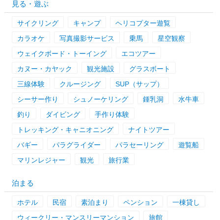
見る・遊ぶ
サイクリング
キャンプ
ヘリコプター遊覧
カラオケ
写真撮影サービス
乗馬
星空観察
ウェイクボード・トーイング
エコツアー
カヌー・カヤック
観光施設
グラスボート
三線体験
クルージング
SUP（サップ）
シーサー作り
シュノーケリング
鍾乳洞
水牛車
釣り
ダイビング
手作り体験
トレッキング・キャニオニング
ナイトツアー
バギー
パラグライダー
パラセーリング
遊覧船
マリンレジャー
観光
旅行業
泊まる
ホテル
民宿
素泊まり
ペンション
一棟貸し
ウィークリー・マンスリーマンション
旅館