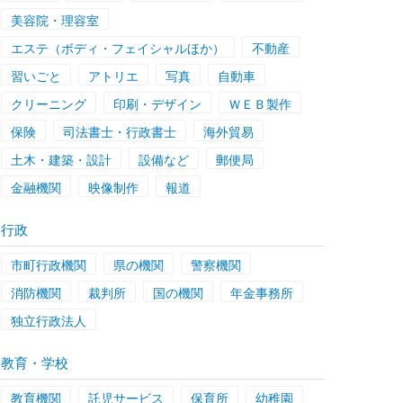
美容院・理容室
エステ（ボディ・フェイシャルほか）
不動産
習いごと
アトリエ
写真
自動車
クリーニング
印刷・デザイン
ＷＥＢ製作
保険
司法書士・行政書士
海外貿易
土木・建築・設計
設備など
郵便局
金融機関
映像制作
報道
行政
市町行政機関
県の機関
警察機関
消防機関
裁判所
国の機関
年金事務所
独立行政法人
教育・学校
教育機関
託児サービス
保育所
幼稚園