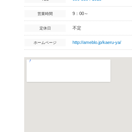
9：00～
営業時間
不定
定休日
http://ameblo.jp/kaeru-ya/
ホームページ