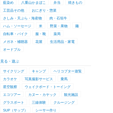
藍染め
八重山かまぼこ
弁当
焼きもの
工芸品その他
おにぎり・惣菜
さしみ・天ぷら・海産物
肉・石垣牛
ハム・ソーセージ
米
野菜・果物
麺
自転車・バイク
服・靴
薬局
メガネ・補聴器
花屋
生活用品・家電
オードブル
見る・遊ぶ
サイクリング
キャンプ
ヘリコプター遊覧
カラオケ
写真撮影サービス
乗馬
星空観察
ウェイクボード・トーイング
エコツアー
カヌー・カヤック
観光施設
グラスボート
三線体験
クルージング
SUP（サップ）
シーサー作り