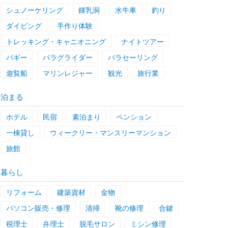
シュノーケリング
鍾乳洞
水牛車
釣り
ダイビング
手作り体験
トレッキング・キャニオニング
ナイトツアー
バギー
パラグライダー
パラセーリング
遊覧船
マリンレジャー
観光
旅行業
泊まる
ホテル
民宿
素泊まり
ペンション
一棟貸し
ウィークリー・マンスリーマンション
旅館
暮らし
リフォーム
建築資材
金物
パソコン販売・修理
清掃
靴の修理
合鍵
税理士
弁理士
脱毛サロン
ミシン修理