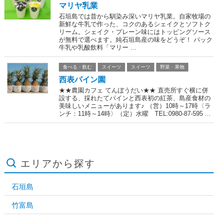
マリヤ乳業
石垣島では昔から馴染み深いマリヤ乳業。自家牧場の
新鮮な牛乳で作った、コクのあるシェイクとソフトク
リーム。シェイク・プレーン味にはトッピングソース
が無料で選べます。純石垣島産の味をどうぞ！ パック
牛乳や乳酸飲料「マリー ...
食べる・飲む
スイーツ
スイーツ
野菜・果物
西表パイン園
★★農園カフェ てんぼうだい★★ 直売所すぐ横に併
設する、採れたてパインと西表初の紅茶、島産食材の
美味しいメニューがあります♪ （営）10時～17時〈ラ
ンチ：11時～14時〉（定）水曜 TEL:0980-87-595 ...
エリアから探す
石垣島
竹富島