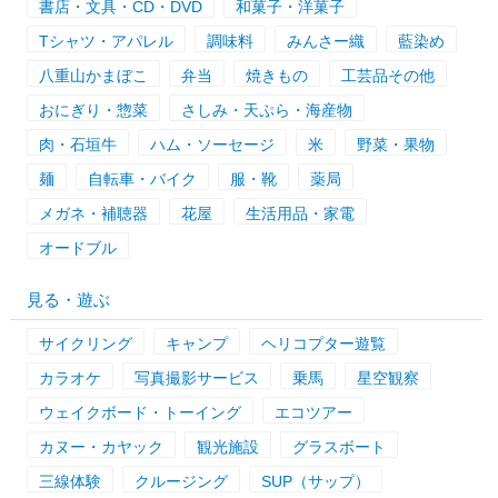
書店・文具・CD・DVD
和菓子・洋菓子
Tシャツ・アパレル
調味料
みんさー織
藍染め
八重山かまぼこ
弁当
焼きもの
工芸品その他
おにぎり・惣菜
さしみ・天ぷら・海産物
肉・石垣牛
ハム・ソーセージ
米
野菜・果物
麺
自転車・バイク
服・靴
薬局
メガネ・補聴器
花屋
生活用品・家電
オードブル
見る・遊ぶ
サイクリング
キャンプ
ヘリコプター遊覧
カラオケ
写真撮影サービス
乗馬
星空観察
ウェイクボード・トーイング
エコツアー
カヌー・カヤック
観光施設
グラスボート
三線体験
クルージング
SUP（サップ）