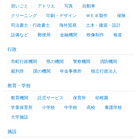
習いごと
アトリエ
写真
自動車
クリーニング
印刷・デザイン
ＷＥＢ製作
保険
司法書士・行政書士
海外貿易
土木・建築・設計
設備など
郵便局
金融機関
映像制作
報道
行政
市町行政機関
県の機関
警察機関
消防機関
裁判所
国の機関
年金事務所
独立行政法人
教育・学校
教育機関
託児サービス
保育所
幼稚園
学童保育所
小学校
中学校
高校
養護学校
大学施設
施設