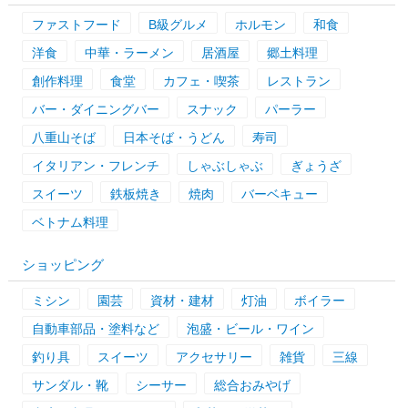
ファストフード
B級グルメ
ホルモン
和食
洋食
中華・ラーメン
居酒屋
郷土料理
創作料理
食堂
カフェ・喫茶
レストラン
バー・ダイニングバー
スナック
パーラー
八重山そば
日本そば・うどん
寿司
イタリアン・フレンチ
しゃぶしゃぶ
ぎょうざ
スイーツ
鉄板焼き
焼肉
バーベキュー
ベトナム料理
ショッピング
ミシン
園芸
資材・建材
灯油
ボイラー
自動車部品・塗料など
泡盛・ビール・ワイン
釣り具
スイーツ
アクセサリー
雑貨
三線
サンダル・靴
シーサー
総合おみやげ