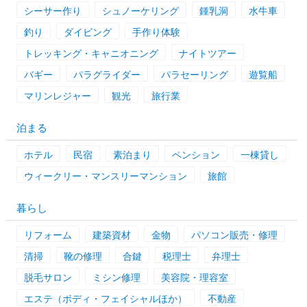
シーサー作り
シュノーケリング
鍾乳洞
水牛車
釣り
ダイビング
手作り体験
トレッキング・キャニオニング
ナイトツアー
バギー
パラグライダー
パラセーリング
遊覧船
マリンレジャー
観光
旅行業
泊まる
ホテル
民宿
素泊まり
ペンション
一棟貸し
ウィークリー・マンスリーマンション
旅館
暮らし
リフォーム
建築資材
金物
パソコン販売・修理
清掃
靴の修理
合鍵
税理士
弁理士
脱毛サロン
ミシン修理
美容院・理容室
エステ（ボディ・フェイシャルほか）
不動産