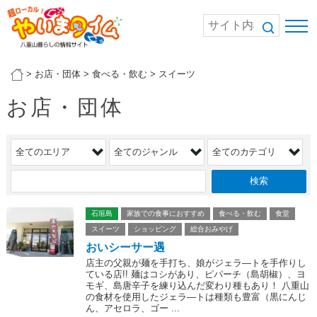
>
お店・団体
>
食べる・飲む
>
スイーツ
お店・団体
石垣島
家族での食事におすすめ
食べる・飲む
食堂
スイーツ
ショッピング
総合おみやげ
おいシーサー遇
店主の父親が麺を手打ち、娘がジェラ―トを手作りし
ている店!! 麺はコシがあり、ピパーチ（島胡椒）、ヨ
モギ、島唐辛子を練り込んだ変わり種もあり！ 八重山
の食材を使用したジェラ―トは種類も豊富（黒にんじ
ん、アセロラ、ゴー ...