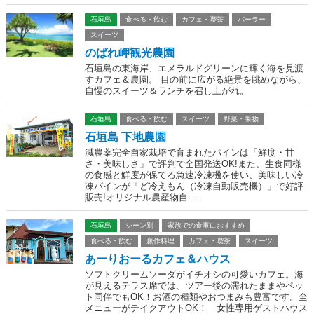
石垣島
食べる・飲む
カフェ・喫茶
パーラー
スイーツ
のばれ岬観光農園
石垣島の東海岸、エメラルドグリーンに輝く海を見渡
すカフェ＆農園。 目の前に広がる絶景を眺めながら、
自慢のスイーツ＆ランチを召し上がれ。
石垣島
食べる・飲む
スイーツ
野菜・果物
石垣島 下地農園
減農薬完全自家栽培で育まれたパインは「鮮度・甘
さ・美味しさ」で評判で全国発送OK!また、生食同様
の食感と鮮度が保てる急速冷凍機を使い、美味しい冷
凍パインが「ど冷えもん（冷凍自動販売機）」で好評
販売!オリジナル農産物自 ...
石垣島
シーン別
家族での食事におすすめ
食べる・飲む
創作料理
カフェ・喫茶
スイーツ
あーりおーるカフェ＆ハウス
ソフトクリームソーダがイチオシの可愛いカフェ。海
が見えるテラス席では、ツアー後の濡れたままやペッ
ト同伴でもOK！お酒の種類やおつまみも豊富です。全
メニューがテイクアウトOK！ 女性専用ゲストハウス