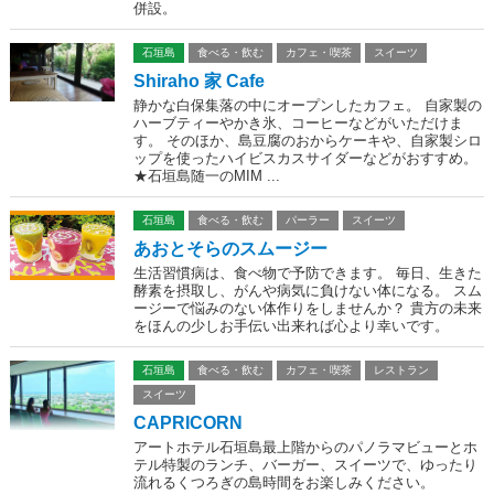
併設。
石垣島
食べる・飲む
カフェ・喫茶
スイーツ
Shiraho 家 Cafe
静かな白保集落の中にオープンしたカフェ。 自家製の
ハーブティーやかき氷、コーヒーなどがいただけま
す。 そのほか、島豆腐のおからケーキや、自家製シロ
ップを使ったハイビスカスサイダーなどがおすすめ。
★石垣島随一のMIM ...
石垣島
食べる・飲む
パーラー
スイーツ
あおとそらのスムージー
生活習慣病は、食べ物で予防できます。 毎日、生きた
酵素を摂取し、がんや病気に負けない体になる。 スム
ージーで悩みのない体作りをしませんか？ 貴方の未来
をほんの少しお手伝い出来れば心より幸いです。
石垣島
食べる・飲む
カフェ・喫茶
レストラン
スイーツ
CAPRICORN
アートホテル石垣島最上階からのパノラマビューとホ
テル特製のランチ、バーガー、スイーツで、ゆったり
流れるくつろぎの島時間をお楽しみください。