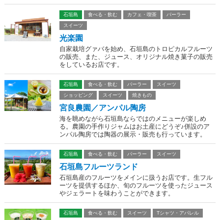
石垣島
食べる・飲む
カフェ・喫茶
パーラー
スイーツ
光楽園
自家栽培グァバを始め、石垣島のトロピカルフルーツ
の販売、また、ジュース、オリジナル焼き菓子の販売
をしているお店です。
石垣島
食べる・飲む
パーラー
スイーツ
ショッピング
スイーツ
焼きもの
宮良農園／アンパル陶房
海を眺めながら石垣島ならではのメニューが楽しめ
る。農園の手作りジャムはお土産にどうぞ♪併設のア
ンパル陶房では陶器の展示・販売も行っています。
石垣島
食べる・飲む
パーラー
スイーツ
石垣島フルーツランド
石垣島産のフルーツをメインに扱うお店です。生フル
ーツを提供するほか、旬のフルーツを使ったジュース
やジェラートを味わうことができます。
石垣島
食べる・飲む
スイーツ
Tシャツ・アパレル