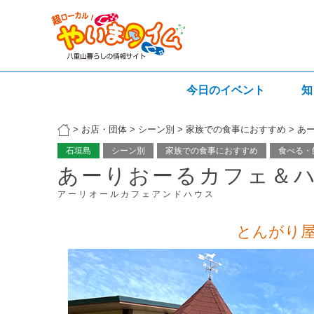
今日のイベント
知
>
お店・団体
>
シーン別
>
家族での食事におすすめ
>
あ
石垣島
シーン別
家族での食事におすすめ
食べる・
あーりおーるカフェ＆
アーリオールカフェアンドハウス
とんがり