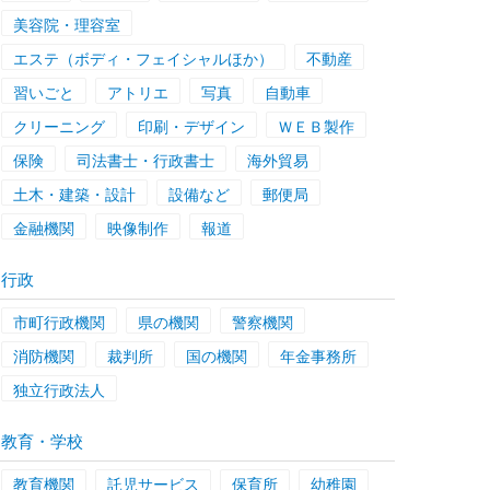
美容院・理容室
エステ（ボディ・フェイシャルほか）
不動産
習いごと
アトリエ
写真
自動車
クリーニング
印刷・デザイン
ＷＥＢ製作
保険
司法書士・行政書士
海外貿易
土木・建築・設計
設備など
郵便局
金融機関
映像制作
報道
行政
市町行政機関
県の機関
警察機関
消防機関
裁判所
国の機関
年金事務所
独立行政法人
教育・学校
教育機関
託児サービス
保育所
幼稚園