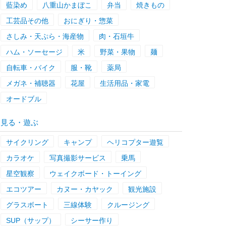
藍染め
八重山かまぼこ
弁当
焼きもの
工芸品その他
おにぎり・惣菜
さしみ・天ぷら・海産物
肉・石垣牛
ハム・ソーセージ
米
野菜・果物
麺
自転車・バイク
服・靴
薬局
メガネ・補聴器
花屋
生活用品・家電
オードブル
見る・遊ぶ
サイクリング
キャンプ
ヘリコプター遊覧
カラオケ
写真撮影サービス
乗馬
星空観察
ウェイクボード・トーイング
エコツアー
カヌー・カヤック
観光施設
グラスボート
三線体験
クルージング
SUP（サップ）
シーサー作り