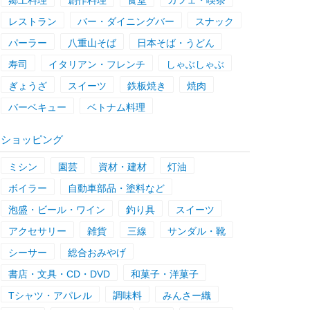
郷土料理
創作料理
食堂
カフェ・喫茶
レストラン
バー・ダイニングバー
スナック
パーラー
八重山そば
日本そば・うどん
寿司
イタリアン・フレンチ
しゃぶしゃぶ
ぎょうざ
スイーツ
鉄板焼き
焼肉
バーベキュー
ベトナム料理
ショッピング
ミシン
園芸
資材・建材
灯油
ボイラー
自動車部品・塗料など
泡盛・ビール・ワイン
釣り具
スイーツ
アクセサリー
雑貨
三線
サンダル・靴
シーサー
総合おみやげ
書店・文具・CD・DVD
和菓子・洋菓子
Tシャツ・アパレル
調味料
みんさー織