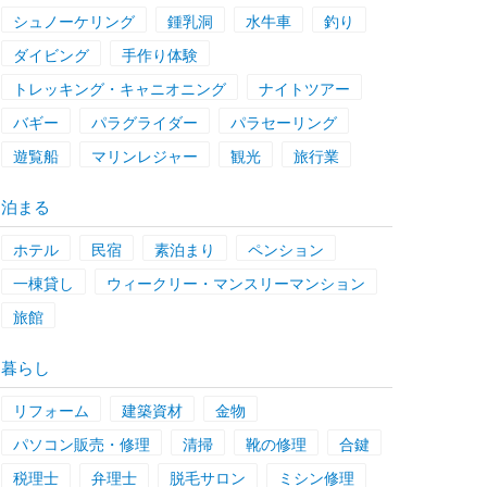
シュノーケリング
鍾乳洞
水牛車
釣り
ダイビング
手作り体験
トレッキング・キャニオニング
ナイトツアー
バギー
パラグライダー
パラセーリング
遊覧船
マリンレジャー
観光
旅行業
泊まる
ホテル
民宿
素泊まり
ペンション
一棟貸し
ウィークリー・マンスリーマンション
旅館
暮らし
リフォーム
建築資材
金物
パソコン販売・修理
清掃
靴の修理
合鍵
税理士
弁理士
脱毛サロン
ミシン修理