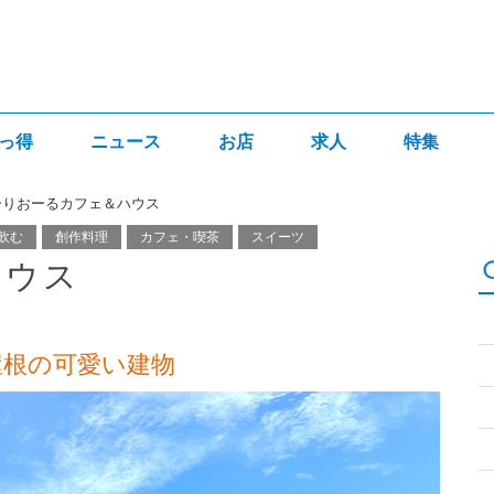
っ得
ニュース
お店
求人
特集
ーりおーるカフェ＆ハウス
飲む
創作料理
カフェ・喫茶
スイーツ
ハウス
屋根の可愛い建物