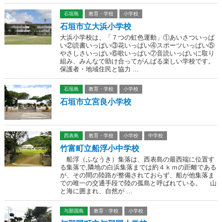
石垣島
教育・学校
小学校
石垣市立大浜小学校
大浜小学校は、「７つの虹色運動」①あいさついっぱ
い②読書いっぱい③花いっぱい④スポーツいっぱい⑤
やさしさいっぱい⑥歌いっぱい⑦音読いっぱいに取り
組み、みんなで助け合ってがんばる楽しい学校です。
保護者・地域住民と協力 ...
石垣島
教育・学校
小学校
石垣市立宮良小学校
西表島
教育・学校
小学校
中学校
竹富町立船浮小中学校
船浮（ふなうき）集落は、西表島の最西端に位置す
る集落で,隣地の白浜集落までは約４ｋｍの距離である
が、その間の陸路が整備されておらず、船が他集落ま
での唯一の交通手段で陸の孤島と呼ばれている。 山
と海に囲まれ、自然が ...
与那国島
教育・学校
小学校