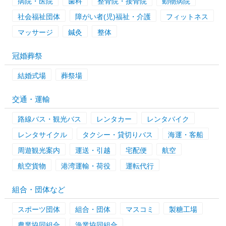
病院・医院
歯科
整骨院・接骨院
動物病院
社会福祉団体
障がい者(児)福祉・介護
フィットネス
マッサージ
鍼灸
整体
冠婚葬祭
結婚式場
葬祭場
交通・運輸
路線バス・観光バス
レンタカー
レンタバイク
レンタサイクル
タクシー・貸切りバス
海運・客船
周遊観光案内
運送・引越
宅配便
航空
航空貨物
港湾運輸・荷役
運転代行
組合・団体など
スポーツ団体
組合・団体
マスコミ
製糖工場
農業協同組合
漁業協同組合