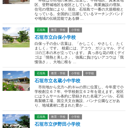
本校は市街地の東側に位置し、平得地区、真栄里地
区、登野城地区を校区としている。商業施設の増加、
住宅の増加により、現在、石垣島で一番の大規模校と
なっている。全国的に活躍しているマーチングバンド
や地域の伝統芸能である獅 ...
石垣島
教育・学校
小学校
石垣市立白保小学校
白保っ子の合い言葉は、「かしこく、やさしく、たく
ましく」です。 校庭には、アコウ、ガジュマル、デイ
ゴの三本の木が立っています。 真っ赤な花の咲くデイ
ゴは「情熱と美しさ」、強風に負けないアコウは「我
慢強さ」、大地に根を ...
石垣島
教育・学校
小学校
中学校
石垣市立名蔵小中学校
市街地から北方へ約８㎞の所に位置し、今年度で小
学校創立６７年、中学校創立６２年を迎えます。校区
にはラムサール条約に登録された名蔵アンパル、石垣
島製糖工場、国立天文台施設、バンナ公園などがあ
り、地域素材に恵まれた豊か ...
石垣島
教育・学校
小学校
石垣市立伊野田小学校