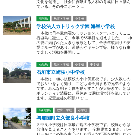
文化を創造し、社会に貢献する人材の育成に日々励ん
でいる。その外スポーツ ...
石垣島
教育・学校
小学校
学校法人カトリック学園 海星小学校
本校は日本最南端のミッションスクールとしてここ
石垣島に誕生して、今年で53年目を迎えました。 神
の愛に結ばれた大きな家族として、全学年縦割りの友
愛グループがあり、運動会やキャンプ等、様々な行事
で楽しく活動を展開し ...
石垣島
教育・学校
小学校
中学校
石垣市立崎枝小中学校
本校は、極小規模校の小中併置校です。少人数なの
でお互いをよく知り、こども達全員まるで兄弟のよう
です。みんな明るく体を動かすことが大好きで、朝は
ボランティア清掃に、昼休みは運動場で汗を流してい
ます。児童生徒の頑張りで ...
与那国島
教育・学校
小学校
与那国町立久部良小学校
久部良小学校は日本最西端の小学校です。校庭からは
台湾が見えることもあります。 全校児童２９名、ハー
リーをはじめ海を中心とした様々な行事を体験しなが