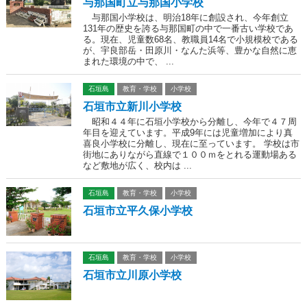
与那国町立与那国小学校
与那国小学校は、明治18年に創設され、今年創立
131年の歴史を誇る与那国町の中で一番古い学校であ
る。現在、児童数68名、教職員14名で小規模校である
が、宇良部岳・田原川・なんた浜等、豊かな自然に恵
まれた環境の中で、 ...
石垣島
教育・学校
小学校
石垣市立新川小学校
昭和４４年に石垣小学校から分離し、今年で４７周
年目を迎えています。平成9年には児童増加により真
喜良小学校に分離し、現在に至っています。 学校は市
街地にありながら直線で１００ｍをとれる運動場ある
など敷地が広く、校内は ...
石垣島
教育・学校
小学校
石垣市立平久保小学校
石垣島
教育・学校
小学校
石垣市立川原小学校