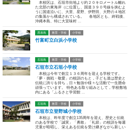
本校区は、石垣市街地より約２０キロメートル離れ
た北部の東海岸（に位置し、国道３９０号線を挟むよ
うに国道沿いに、大里、星野、伊野田、大野の４地区
の集落から構成されている。 各地区とも、終戦後、
沖縄本島、特に大宜味村 ...
西表島
教育・学校
小学校
竹富町立白浜小学校
石垣島
教育・学校
小学校
石垣市立石垣小学校
本校は今年で創立１３６周年を迎える学校です。
「夢・挑戦・敬愛」の校訓のもと，子ども達は歴史と
伝統に誇りを持ち，日々勉強や様々な活動で一生懸命
頑張っています。 特色ある取り組みとして，学校敷地
内にある「ふるさと学習館 ...
石垣島
教育・学校
小学校
石垣市立登野城小学校
本校は、昨年度で創立135周年を迎え、歴史と伝統
のある学校で「誠実」「勇敢」「礼節」の校訓を毎週
児童が暗唱し、栄えある伝統を受け継ぎながら新しい