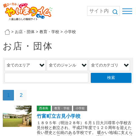
>
お店・団体
>
教育・学校
>
小学校
お店・団体
1
2
西表島
教育・学校
小学校
竹富町立古見小学校
１８９５年（明治２８年）６月１日大川尋常小学校古
見分校と創立され、平成27年度で１２０周年を迎えた
長い歴史と伝統のある学校です。 暖かい地域に支えら