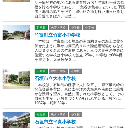
サー節発祥の地区にある児童数67名と竹富町一番の規
模を誇る小学校である。 「魚巻き集会」といった保護
者・地域の協力を得て、追い込み漁を行い捕った魚を
自分達でさばき、自然 ...
竹富島
教育・学校
小学校
中学校
竹富町立竹富小中学校
本校は、竹富島は石垣島の南西約６㎞の海上に盆を
伏せたように浮かぶ周囲約９㎞の隆起珊瑚礁からなる
人口３６０名余の竹富島にある。三つの集落の中央に
位置する学校は小学校で創立125年、中学校は68年目
を迎える。児童数が２ ...
石垣島
教育・学校
小学校
石垣市立大本小学校
本校は、石垣島のほぼ中央に位置し、県下最高峰の
於茂登岳を背に、東に太平洋の大海原を南西には緑豊
かな沃野を望み、自然に囲まれた小学校として、その
自然を生かした教育づくりが行われている。校区は、
1957年（昭和32年） ...
石垣島
教育・学校
小学校
石垣市立平真小学校