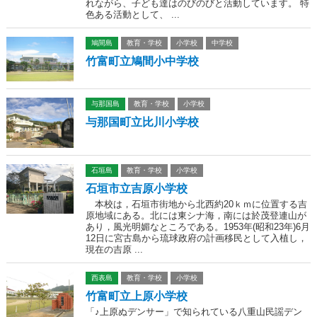
れながら、子ども達はのびのびと活動しています。 特
色ある活動として、 ...
鳩間島
教育・学校
小学校
中学校
竹富町立鳩間小中学校
与那国島
教育・学校
小学校
与那国町立比川小学校
石垣島
教育・学校
小学校
石垣市立吉原小学校
本校は，石垣市街地から北西約20ｋｍに位置する吉
原地域にある。北には東シナ海，南には於茂登連山が
あり，風光明媚なところである。1953年(昭和23年)6月
12日に宮古島から琉球政府の計画移民として入植し，
現在の吉原 ...
西表島
教育・学校
小学校
竹富町立上原小学校
「♪上原ぬデンサー」で知られている八重山民謡デン