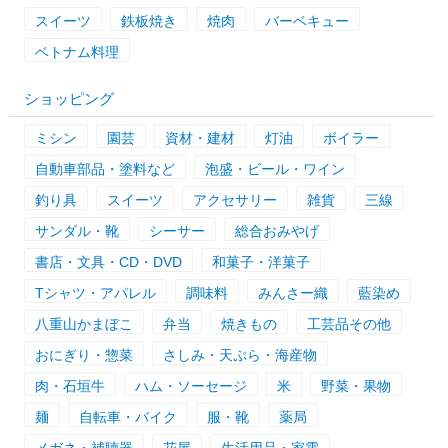
スイーツ
鉄板焼き
焼肉
バーベキュー
ベトナム料理
ショッピング
ミシン
園芸
資材・建材
灯油
ボイラー
自動車部品・塗料など
泡盛・ビール・ワイン
釣り具
スイーツ
アクセサリー
雑貨
三線
サンダル・靴
シーサー
総合おみやげ
書店・文具・CD・DVD
和菓子・洋菓子
Tシャツ・アパレル
調味料
みんさー織
藍染め
八重山かまぼこ
弁当
焼きもの
工芸品その他
おにぎり・惣菜
さしみ・天ぷら・海産物
肉・石垣牛
ハム・ソーセージ
米
野菜・果物
麺
自転車・バイク
服・靴
薬局
メガネ・補聴器
花屋
生活用品・家電