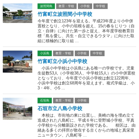
波照間島
教育・学校
小学校
中学校
竹富町立波照間小中学校
今年度で創立123年を迎える。平成23年度より小中併
置校となり、小中の垣根を超え、15の春をじりつ（自
立・自律）に向けた第一歩と捉え、本年度学校教育目
標「島を愛し、共生・自立できるウタマ」に向けた取
組に積極的に取り組 ...
小浜島
教育・学校
小学校
中学校
竹富町立小浜小中学校
小浜小中学校は小浜島にある唯一の学校です。児童
生徒数53人（小学校38人、中学校15人）の小中併置校
となっており、今年度で小浜小学校は創立122周年、
小浜中学校は創立68周年を迎えます。複式学級は、小
3・4年、小5 ...
石垣島
教育・学校
小学校
石垣市立八島小学校
本校は、市街地の東に位置し、美崎の海を埋め立て
造成された八島町に、平成６年に登野城小学校、平真
小学校から分離新設された学校である。 校区は、由
緒ある多くの拝所が散在する古くからの地域と真栄里
ニュータウン、八島町等 ...