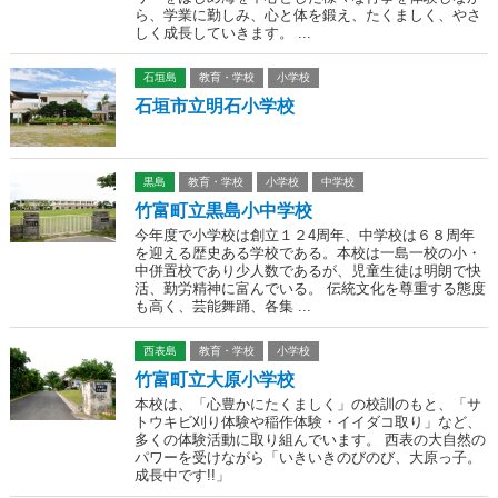
ら、学業に勤しみ、心と体を鍛え、たくましく、やさ
しく成長していきます。 ...
石垣島
教育・学校
小学校
石垣市立明石小学校
黒島
教育・学校
小学校
中学校
竹富町立黒島小中学校
今年度で小学校は創立１２4周年、中学校は６８周年
を迎える歴史ある学校である。本校は一島一校の小・
中併置校であり少人数であるが、児童生徒は明朗で快
活、勤労精神に富んでいる。 伝統文化を尊重する態度
も高く、芸能舞踊、各集 ...
西表島
教育・学校
小学校
竹富町立大原小学校
本校は、「心豊かにたくましく」の校訓のもと、「サ
トウキビ刈り体験や稲作体験・イイダコ取り」など、
多くの体験活動に取り組んでいます。 西表の大自然の
パワーを受けながら「いきいきのびのび、大原っ子。
成長中です!!」