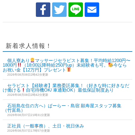
新着求人情報！
個人寮あり
マッサージセラピスト募集！平均時給1200円〜
1800円
（18:00以降時給250円up）未経験者も可。
今なら
お祝い金【12万円】プレゼント
2026年08月08日2時42分更新
セラピスト【経験者】業務委託募集！（好きな時に好きなだ
け働ける
自宅待機OK/ 車通勤OK）最低保証制度あり
2026年08月08日2時42分更新
石垣島在住の方へ）ぱーらー・島宿 願寿屋スタッフ募集
（竹富島）
2026年08月07日21時31分更新
正社員（一般事務）、土日・祝日休み
2026年08月07日17時57分更新