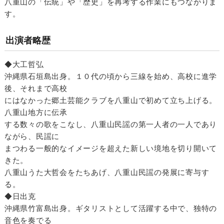
八重山の「伝統」や「歴史」を再考する作業にもつながりま
す。
出演者略歴
◆大工哲弘
沖縄県石垣島出身。１０代の頃から三線を始め、高校に進学
後、それまで高校
にはなかった郷土芸能クラブを八重山で初めて立ち上げる。
八重山地方に伝承
する数々の歌をこなし、八重山民謡の第一人者の一人であり
ながら、民謡に
まつわる一般的なイメージを超えた新しい境地を切り開いて
きた。
八重山うた大哲会をたちあげ、八重山民謡の発展に寄与す
る。
◆日出克
沖縄県竹富島出身。ギタリストとして活躍する中で、独特の
音色を奏でる