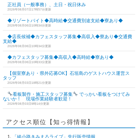
正社員（一般事務）、土日・祝日休み
2026年08月07日17時57分更新
◆リゾートバイト◆高時給◆交通費別途支給◆寮あり◆
2026年08月06日10時34分更新
◆店長候補◆カフェスタッフ募集◆高収入◆寮あり◆交通費
支給◆
2026年08月06日10時34分更新
◆カフェスタッフ募集◆高収入◆高時給◆寮あり◆
2026年08月06日10時33分更新
【個室寮あり・県外応募OK】石垣島のゲストハウス運営ス
タッフ
2026年08月03日18時21分更新
看板製作・施工スタッフ募集
でっかい看板をつけてみ
ないか！ 現場作業経験者歓迎！
2026年08月03日9時14分更新
アクセス順位【知っ得情報】
「綾小路きみまろライブ」先行販売情報