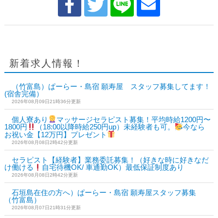
新着求人情報！
（竹富島）ぱーらー・島宿 願寿屋 スタッフ募集してます！
(宿舎完備）
2026年08月09日21時36分更新
個人寮あり
マッサージセラピスト募集！平均時給1200円〜
1800円
（18:00以降時給250円up）未経験者も可。
今なら
お祝い金【12万円】プレゼント
2026年08月08日2時42分更新
セラピスト【経験者】業務委託募集！（好きな時に好きなだ
け働ける
自宅待機OK/ 車通勤OK）最低保証制度あり
2026年08月08日2時42分更新
石垣島在住の方へ）ぱーらー・島宿 願寿屋スタッフ募集
（竹富島）
2026年08月07日21時31分更新