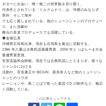
ギターに出会い、唯一無二の世界観を切り開く。
代表作とされている「ミルクムナリ」は、沖縄のみならず、
県外、そして海外
でも広く親しまれている。他のミュージシャンのプロデュー
ス、また演劇や
舞台の音楽プロデュースでも活躍している。
◆金城弘美
沖縄県石垣島出身。現在も石垣島を拠点に活動する。
1986 年八重山古典民謡最優秀賞、2000 年とぅばらーま大会
最優秀賞受賞。
安室流協和会師範。現在では古典民謡にとどまらず、様々な
ジャンルにおける
活動や、宮良康正や BEGIN、新良幸人など他のミュージシ
ャンとのコラボ
レーションや、島ことばで歌った童謡 CD の制作など、幅広
く活動している。
この記事をシェアする