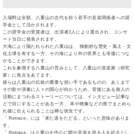
入場料は全額、八重山の次代を担う若手の音楽関係者への奨
学金として活かされます。
この奨学金の受賞者は、出演者3人により選出され、コンサ
ート当日に発表されます。
大海により隔たれられた八重山は、 独創的な歴史・風土・文
化土壌を有する一方、その海により外の世界とも等価につな
がることができます。
これを象徴する八重山の営みとして、八重山の音楽家（研究
家）に焦点をあてます。
彼らは八重山の伝統の重要な担い手であるものの、あくまで
その歌や演奏に人々の関心が向かうため、背後にある個人の
活動にまつわるストーリーについては、インタビュー記事な
どで目にすることがある一方、 本や映像などの形でまとめら
れ後に伝えられることは稀な状況です。
「 Retrace」には「来た道をたどる」といった意味がありま
す。
「 Retrace」は八重山を中心に唄や音楽を巡る人を起点とし