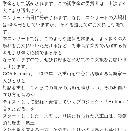
学金として活かされます。この奨学金の受賞者は、出演者3
人により選出され、
コンサート当日に発表されます。なお、コンサートの入場料
は5000円としていますが、 それを越えてのお支払も可能で
す。
本コンサートでは、このような趣旨を踏まえ、より多くの入
場料をお支払いいただけるほど、将来音楽業界で活躍する若
者をより強く応援できる形と
なっていますので、ぜひお好きな金額でのご支援をお願い申
し上げます。
CCA Islandsは、2023年、八重山を中心に活動する音楽家一
人ひとりと
対話を重ね、これまでの自身の活動を辿りつつ、その独自の
在り方を音源や
テキストとして記録・発信していくプロジェクト「Retrace /
音をたどる」を
スタートしました。大海により隔たれられた八重山は、独創
的な歴史・風土・
文化土壌を有する一方、その海により外の世界とも等価につ