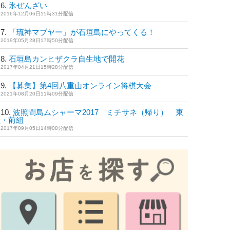
氷ぜんざい
2016年12月06日15時31分配信
「琉神マブヤー」が石垣島にやってくる！
2019年05月28日17時50分配信
石垣島カンヒザクラ自生地で開花
2017年04月21日15時28分配信
【募集】第4回八重山オンライン将棋大会
2021年08月20日11時09分配信
波照間島ムシャーマ2017 ミチサネ（帰り） 東
組・前組
2017年09月05日14時08分配信