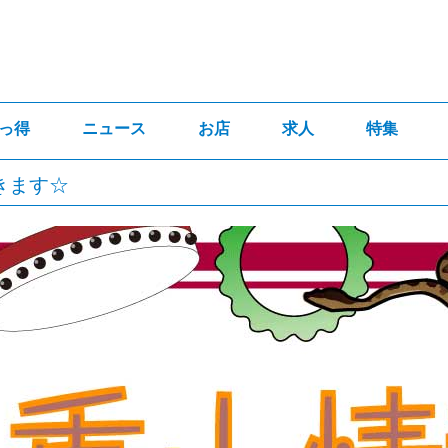
っ得
ニュース
お店
求人
特集
きます☆