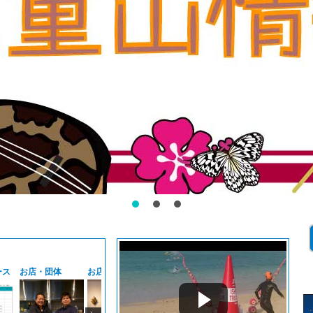
ース
お店・団体
お店・団体
お店・団体
やいまインタビ
やい
ュ
ュ