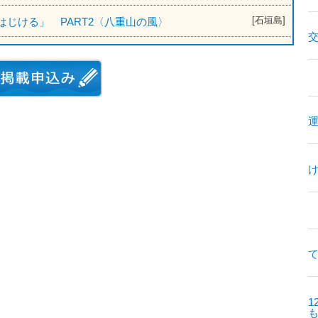
[石垣島]
のちはじける」 PART2〈八重山の風〉
て
1