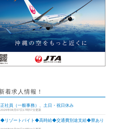
内盛商店
与座英信さん キャ
八重山手帳2025 デ
石垣⇔宮古線の運航
ロリーヌ・セ…
ザイン発…
開始
新着求人情報！
正社員（一般事務）、土日・祝日休み
2026年08月07日17時57分更新
◆リゾートバイト◆高時給◆交通費別途支給◆寮あり
◆