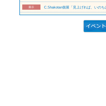
C.Shakotan個展「見上げれば、い
展示