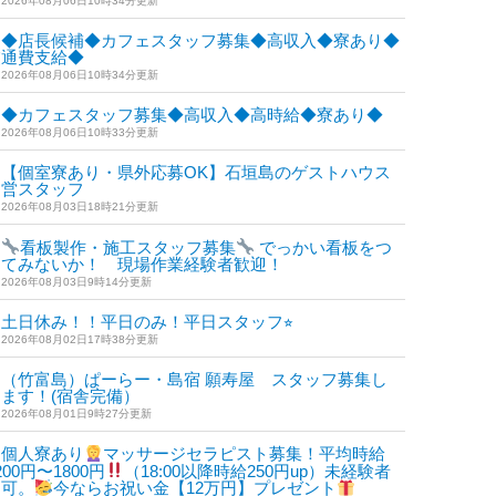
2026年08月06日10時34分更新
◆店長候補◆カフェスタッフ募集◆高収入◆寮あり◆
交通費支給◆
2026年08月06日10時34分更新
◆カフェスタッフ募集◆高収入◆高時給◆寮あり◆
2026年08月06日10時33分更新
【個室寮あり・県外応募OK】石垣島のゲストハウス
運営スタッフ
2026年08月03日18時21分更新
看板製作・施工スタッフ募集
でっかい看板をつ
けてみないか！ 現場作業経験者歓迎！
2026年08月03日9時14分更新
土日休み！！平日のみ！平日スタッフ⭐︎
2026年08月02日17時38分更新
（竹富島）ぱーらー・島宿 願寿屋 スタッフ募集し
ます！(宿舎完備）
2026年08月01日9時27分更新
個人寮あり
マッサージセラピスト募集！平均時給
200円〜1800円
（18:00以降時給250円up）未経験者
も可。
今ならお祝い金【12万円】プレゼント