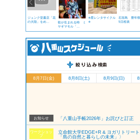
ジュンク堂書店「花
✯星レンタサイクル
石垣島 豊年祭
の大陸」をめ…
✯
5日程表
歌が生まれる時 ミ
ヤギマモル「…
8月7日(金)
8月8日(土)
8月9日(日)
8
「八重山手帳2026年」お詫びと訂正
お知らせ
立命館大学EDGE+R & ヨガリトリ
ワークショッ
プ
「島の自然と暮らしの未来」〉