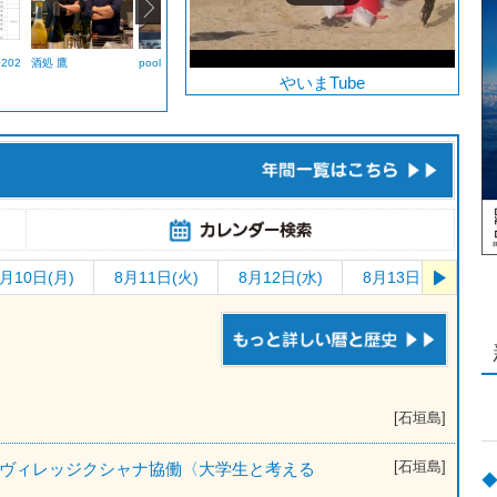
202
酒処 鷹
pool（プール）
FLOAT.（フロー
ト）
やいまTube
月10日(月)
8月11日(火)
8月12日(水)
8月13日(木)
[石垣島]
[石垣島]
ートヴィレッジクシャナ協働〈大学生と考える