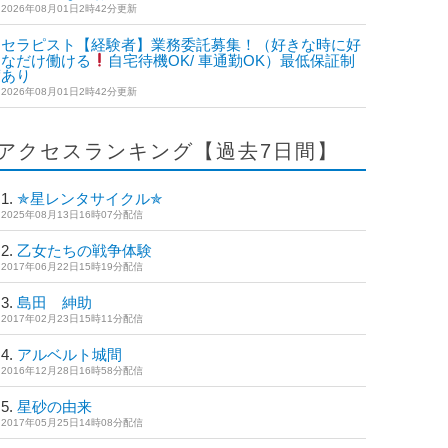
2026年08月01日2時42分更新
セラピスト【経験者】業務委託募集！（好きな時に好
きなだけ働ける
自宅待機OK/ 車通勤OK）最低保証制
度あり
2026年08月01日2時42分更新
アクセスランキング【過去7日間】
✯星レンタサイクル✯
2025年08月13日16時07分配信
乙女たちの戦争体験
2017年06月22日15時19分配信
島田 紳助
2017年02月23日15時11分配信
アルベルト城間
2016年12月28日16時58分配信
星砂の由来
2017年05月25日14時08分配信