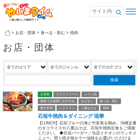
>
お店・団体
>
食べる・飲む
>
焼肉
お店・団体
石垣島
ファストフード
シーン別
家族での食事におすすめ
ホルモン
食べる・飲む
郷土料理
レストラン
八重山そば
焼肉
石垣牛焼肉＆ダイニング 琉華
【LUNCH】石垣ブルーの海と竹富島を眺め、沖縄定番
のタコライスや八重山そば、石垣牛焼肉定食をご堪能
ください。 ◆石垣バーガー／当店イチオシのランチメ
ニュー。照り焼き味かラー油味をお選びいただけま