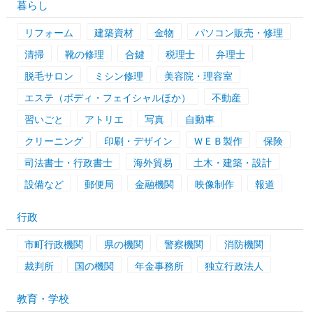
暮らし
リフォーム
建築資材
金物
パソコン販売・修理
清掃
靴の修理
合鍵
税理士
弁理士
脱毛サロン
ミシン修理
美容院・理容室
エステ（ボディ・フェイシャルほか）
不動産
習いごと
アトリエ
写真
自動車
クリーニング
印刷・デザイン
ＷＥＢ製作
保険
司法書士・行政書士
海外貿易
土木・建築・設計
設備など
郵便局
金融機関
映像制作
報道
行政
市町行政機関
県の機関
警察機関
消防機関
裁判所
国の機関
年金事務所
独立行政法人
教育・学校