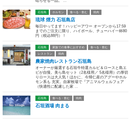
唸らせる一品。 ...
石垣島
ホルモン
食べる・飲む
焼肉
琉球 煙力 石垣島店
毎日やってます！ハッピーアワー オープンから17:59
までのご注文に限り、ハイボール、チューハイ一杯80
円（税込88円）！
石垣島
家族での食事におすすめ
食べる・飲む
レストラン
焼肉
農家焼肉レストラン石垣島
オーナーが厳選する石垣牛特選カルピ＆ロースと島エ
ビが自慢。美ら島セット（2名様用／ 5名様用）の厚切
りロースは大人気！ほかに、今帰仁産のアグーやホル
モン系も 充実。自家牧場で『アニマルウェルフェア
（快適性に配慮した家 ...
石垣島
食べる・飲む
焼肉
石垣酒場 肉まる