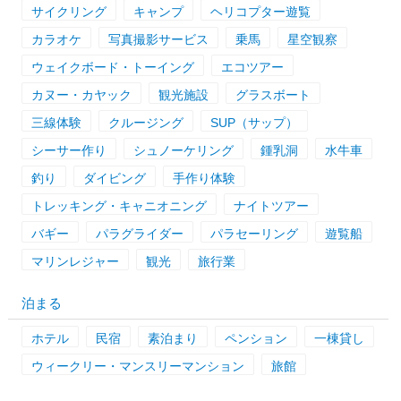
サイクリング
キャンプ
ヘリコプター遊覧
カラオケ
写真撮影サービス
乗馬
星空観察
ウェイクボード・トーイング
エコツアー
カヌー・カヤック
観光施設
グラスボート
三線体験
クルージング
SUP（サップ）
シーサー作り
シュノーケリング
鍾乳洞
水牛車
釣り
ダイビング
手作り体験
トレッキング・キャニオニング
ナイトツアー
バギー
パラグライダー
パラセーリング
遊覧船
マリンレジャー
観光
旅行業
泊まる
ホテル
民宿
素泊まり
ペンション
一棟貸し
ウィークリー・マンスリーマンション
旅館