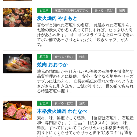
石垣島
家族での食事におすすめ
食べる・飲む
焼肉
炭火焼肉 やまもと
言わずと知れた石垣牛の名店。 厳選された石垣牛を、
七輪の炭火でかるく炙って口にすれば、たっぷりの肉
汁があふれ出す。 オニオンスライスを上ロースで巻い
てポン酢であっさりといただく「焼きシャブ」が人
気。
石垣島
食べる・飲む
焼肉
焼肉 おおつか
地元の精肉店から仕入れたA5等級の石垣牛を徹底的な
品質管理のもとに提供。 安心・安全な石垣牛をリーズ
ナブルに味わえる。 自慢の秘伝の垂れで食べるとうま
さがさらに引き立ち、ご飯がすすむ。 目の前で炙られ
る特選石垣牛握り ...
石垣島
食べる・飲む
焼肉
本格炭火焼肉 わたなべ
素材、味、鮮度そして感動。 【当店は石垣牛、石垣産
和牛専門店です。】 舌品！【焼きスキ】 素材、味、
鮮度。すべてにおいてこだわりぬいた本格炭火焼肉。
割り下にくぐらせてからサッと炙る“焼きスキ” は通を