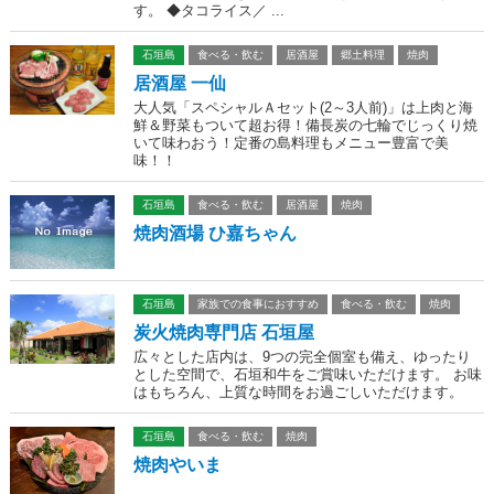
す。 ◆タコライス／ ...
石垣島
食べる・飲む
居酒屋
郷土料理
焼肉
居酒屋 一仙
大人気「スペシャルＡセット(2～3人前)」は上肉と海
鮮＆野菜もついて超お得！備長炭の七輪でじっくり焼
いて味わおう！定番の島料理もメニュー豊富で美
味！！
石垣島
食べる・飲む
居酒屋
焼肉
焼肉酒場 ひ嘉ちゃん
石垣島
家族での食事におすすめ
食べる・飲む
焼肉
炭火焼肉専門店 石垣屋
広々とした店内は、9つの完全個室も備え、ゆったり
とした空間で、石垣和牛をご賞味いただけます。 お味
はもちろん、上質な時間をお過ごしいただけます。
石垣島
食べる・飲む
焼肉
焼肉やいま