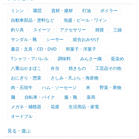
ミシン
園芸
資材・建材
灯油
ボイラー
自動車部品・塗料など
泡盛・ビール・ワイン
釣り具
スイーツ
アクセサリー
雑貨
三線
サンダル・靴
シーサー
総合おみやげ
書店・文具・CD・DVD
和菓子・洋菓子
Tシャツ・アパレル
調味料
みんさー織
藍染め
八重山かまぼこ
弁当
焼きもの
工芸品その他
おにぎり・惣菜
さしみ・天ぷら・海産物
肉・石垣牛
ハム・ソーセージ
米
野菜・果物
麺
自転車・バイク
服・靴
薬局
メガネ・補聴器
花屋
生活用品・家電
オードブル
見る・遊ぶ