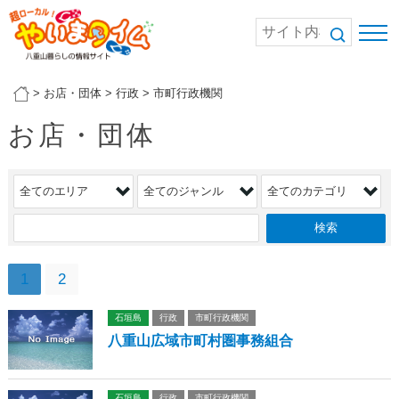
>
お店・団体
>
行政
>
市町行政機関
お店・団体
1
2
石垣島
行政
市町行政機関
八重山広域市町村圏事務組合
石垣島
行政
市町行政機関