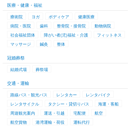
医療・健康・福祉
療術院
ヨガ
ボディケア
健康医療
病院・医院
歯科
整骨院・接骨院
動物病院
社会福祉団体
障がい者(児)福祉・介護
フィットネス
マッサージ
鍼灸
整体
冠婚葬祭
結婚式場
葬祭場
交通・運輸
路線バス・観光バス
レンタカー
レンタバイク
レンタサイクル
タクシー・貸切りバス
海運・客船
周遊観光案内
運送・引越
宅配便
航空
航空貨物
港湾運輸・荷役
運転代行