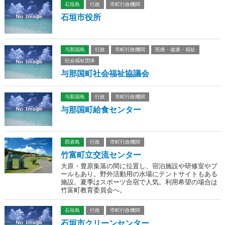
石垣島
行政
市町行政機関
石垣市役所
与那国島
行政
市町行政機関
医療・健康・福祉
社会福祉団体
与那国町社会福祉協議会
与那国島
行政
市町行政機関
与那国町給食センター
西表島
行政
市町行政機関
竹富町立交流センター
大原・豊原集落の間に位置し、宿泊施設や研修室やプ
ールもあり。野外活動用の水場にテントサイトもある
施設。夏季はスポーツ合宿で人気。利用希望の場合は
竹富町教育委員会へ。
石垣島
行政
市町行政機関
石垣市クリーンセンター