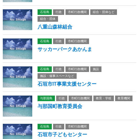
石垣島
行政
市町行政機関
組合・団体など
組合・団体
八重山森林組合
石垣島
行政
市町行政機関
サッカーパークあかんま
石垣島
行政
市町行政機関
施設
施設・催事スペースなど
石垣市IT事業支援センター
与那国島
行政
市町行政機関
教育・学校
教育機関
与那国町教育委員会
石垣島
行政
市町行政機関
石垣市子どもセンター