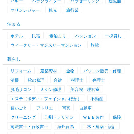
バギー
パラグライダー
パラセーリング
遊覧船
マリンレジャー
観光
旅行業
泊まる
ホテル
民宿
素泊まり
ペンション
一棟貸し
ウィークリー・マンスリーマンション
旅館
暮らし
リフォーム
建築資材
金物
パソコン販売・修理
清掃
靴の修理
合鍵
税理士
弁理士
脱毛サロン
ミシン修理
美容院・理容室
エステ（ボディ・フェイシャルほか）
不動産
習いごと
アトリエ
写真
自動車
クリーニング
印刷・デザイン
ＷＥＢ製作
保険
司法書士・行政書士
海外貿易
土木・建築・設計