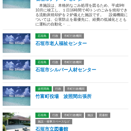
本施設は、本格的なごみ処理を図るため、平成9年
10月に竣工し、１日16時間で40トンのごみを焼却でき
る流動床焼却炉を２炉備えた施設です。 設備機能に
ついては、公害防止を最優先に、経費の低減化ととも
に運転の自動化・ ...
石垣島
行政
市町行政機関
石垣市老人福祉センター
石垣島
行政
市町行政機関
石垣市シルバー人材センター
波照間島
行政
市町行政機関
竹富町役場 波照間出張所
石垣島
行政
市町行政機関
施設
図書館
施設・催事スペースなど
石垣市立図書館