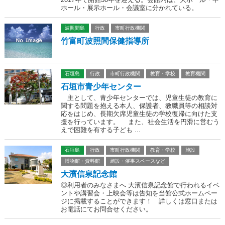
ホール・展示ホール・会議室に分かれている。
波照間島
行政
市町行政機関
竹富町波照間保健指導所
石垣島
行政
市町行政機関
教育・学校
教育機関
石垣市青少年センター
主として、青少年センターでは、児童生徒の教育に
関する問題を抱える本人、保護者、教職員等の相談対
応をはじめ、長期欠席児童生徒の学校復帰に向けた支
援を行っています。 また、社会生活を円滑に営むう
えで困難を有する子ども ...
石垣島
行政
市町行政機関
教育・学校
施設
博物館・資料館
施設・催事スペースなど
大濱信泉記念館
◎利用者のみなさまへ 大濱信泉記念館で行われるイベ
ントや講習会・上映会等は告知を当館公式ホームペー
ジに掲載することができます！ 詳しくは窓口または
お電話にてお問合せください。