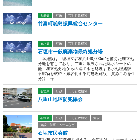
西表島
行政
市町行政機関
竹富町離島振興総合センター
石垣島
行政
市町行政機関
石垣市一般廃棄物最終処分場
本施設は、総埋立容積約140,000m³を備えた埋立処
分地を有しており、二重に敷設された遮水シートの
他、埋立処分地からの進出水を処理する水処理施設、
不燃物を破砕・減容化する前処理施設、資源ごみを仕
分け、保 ...
石垣島
行政
市町行政機関
八重山地区防犯協会
石垣島
行政
市町行政機関
施設
施設・催事スペースなど
石垣市民会館
2017年で開館30年を迎える。会館内は、大ホール・中