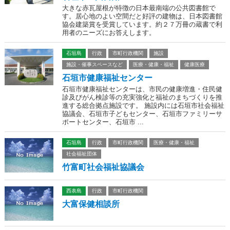
大きな赤瓦屋根が特徴の日本最南端の公共図書館で
す。居心地のよい空間だと好評の建物は、日本図書館
協会建築賞を受賞しています。約２７万冊の蔵書で利
用者のニーズにお答えします。
石垣島
行政
市町行政機関
施設
施設・催事スペースなど
医療・健康・福祉
健康医療
石垣市健康福祉センター
石垣市健康福祉センターは、市民の健康増進・住民健
診及びがん検診等の充実強化と福祉のまちづくりを推
進する総合拠点施設です。 施設内には石垣市社会福祉
協議会、石垣市子どもセンター、石垣市ファミリーサ
ポートセンター、石垣市 ...
石垣島
行政
市町行政機関
医療・健康・福祉
社会福祉団体
竹富町社会福祉協議会
西表島
行政
市町行政機関
大富保健相談所