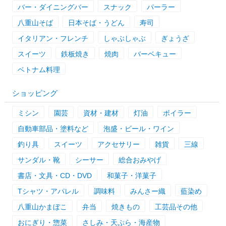
バー・ダイニングバー
スナック
パーラー
八重山そば
日本そば・うどん
寿司
イタリアン・フレンチ
しゃぶしゃぶ
ぎょうざ
スイーツ
鉄板焼き
焼肉
バーベキュー
ベトナム料理
ショッピング
ミシン
園芸
資材・建材
灯油
ボイラー
自動車部品・塗料など
泡盛・ビール・ワイン
釣り具
スイーツ
アクセサリー
雑貨
三線
サンダル・靴
シーサー
総合おみやげ
書店・文具・CD・DVD
和菓子・洋菓子
Tシャツ・アパレル
調味料
みんさー織
藍染め
八重山かまぼこ
弁当
焼きもの
工芸品その他
おにぎり・惣菜
さしみ・天ぷら・海産物