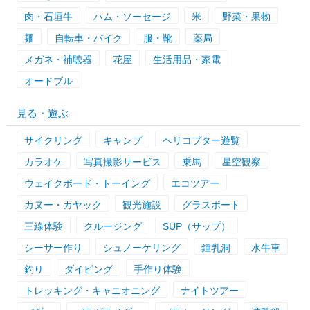
肉・石垣牛
ハム・ソーセージ
米
野菜・果物
麺
自転車・バイク
服・靴
薬局
メガネ・補聴器
花屋
生活用品・家電
オードブル
見る・遊ぶ
サイクリング
キャンプ
ヘリコプター遊覧
カラオケ
写真撮影サービス
乗馬
星空観察
ウェイクボード・トーイング
エコツアー
カヌー・カヤック
観光施設
グラスボート
三線体験
クルージング
SUP（サップ）
シーサー作り
シュノーケリング
鍾乳洞
水牛車
釣り
ダイビング
手作り体験
トレッキング・キャニオニング
ナイトツアー