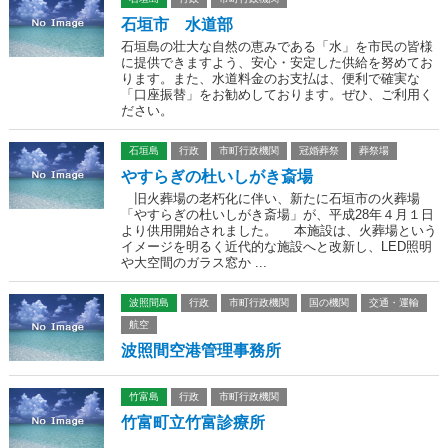
石垣市 水道部
石垣島の壮大な自然の恵みである「水」を市民の皆様
に提供できますよう、安心・安定した供給を努めてお
ります。また、水道料金のお支払は、便利で確実な
「口座振替」をお勧めしております。ぜひ、ご利用く
ださい。
石垣島
行政
市町行政機関
冠婚葬祭
葬祭場
やすらぎの杜いしがき斎場
旧火葬場の老朽化に伴い、新たに石垣市の火葬場
「やすらぎの杜いしがき斎場」が、平成28年４月１日
より供用開始されました。 本施設は、火葬場という
イメージを明るく近代的な施設へと改新し、LED照明
や大空間のガラス窓か ...
波照間島
行政
市町行政機関
国の機関
交通・運輸
航空
波照間空港管理事務所
竹富島
行政
市町行政機関
竹富町立竹富診療所