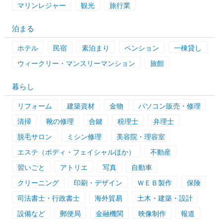
マリンレジャー
観光
旅行業
泊まる
ホテル
民宿
素泊まり
ペンション
一棟貸し
ウィークリー・マンスリーマンション
旅館
暮らし
リフォーム
建築資材
金物
パソコン販売・修理
清掃
靴の修理
合鍵
税理士
弁理士
脱毛サロン
ミシン修理
美容院・理容室
エステ（ボディ・フェイシャルほか）
不動産
習いごと
アトリエ
写真
自動車
クリーニング
印刷・デザイン
ＷＥＢ製作
保険
司法書士・行政書士
海外貿易
土木・建築・設計
設備など
郵便局
金融機関
映像制作
報道