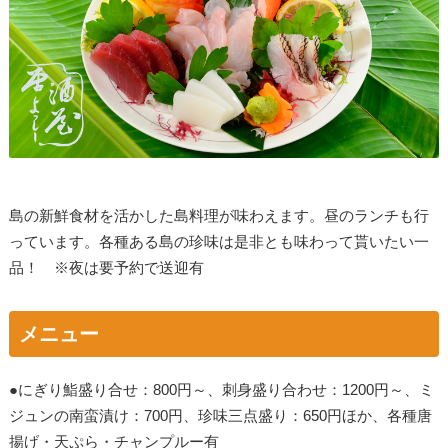
島の新鮮食材を活かした島料理が味わえます。昼のランチも行
っています。各種ある島の珍味は是非とも味わって貰いたい一
品！ ※夜は要予約で送迎有
メニュー
●にぎり鮨盛り合せ：800円～、刺身盛り合わせ：1200円～、ミ
ジュンの南蛮漬け：700円、珍味三点盛り：650円ほか、各種唐
揚げ・天ぷら・チャンプルー有