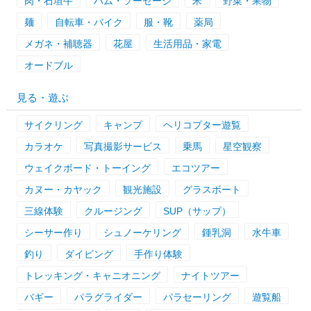
肉・石垣牛
ハム・ソーセージ
米
野菜・果物
麺
自転車・バイク
服・靴
薬局
メガネ・補聴器
花屋
生活用品・家電
オードブル
見る・遊ぶ
サイクリング
キャンプ
ヘリコプター遊覧
カラオケ
写真撮影サービス
乗馬
星空観察
ウェイクボード・トーイング
エコツアー
カヌー・カヤック
観光施設
グラスボート
三線体験
クルージング
SUP（サップ）
シーサー作り
シュノーケリング
鍾乳洞
水牛車
釣り
ダイビング
手作り体験
トレッキング・キャニオニング
ナイトツアー
バギー
パラグライダー
パラセーリング
遊覧船