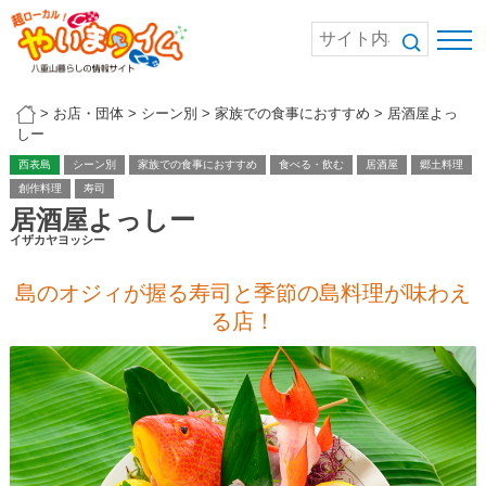
>
お店・団体
>
シーン別
>
家族での食事におすすめ
>
居酒屋よっ
しー
西表島
シーン別
家族での食事におすすめ
食べる・飲む
居酒屋
郷土料理
創作料理
寿司
居酒屋よっしー
イザカヤヨッシー
島のオジィが握る寿司と季節の島料理が味わえ
る店！