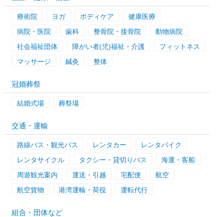
療術院
ヨガ
ボディケア
健康医療
病院・医院
歯科
整骨院・接骨院
動物病院
社会福祉団体
障がい者(児)福祉・介護
フィットネス
マッサージ
鍼灸
整体
冠婚葬祭
結婚式場
葬祭場
交通・運輸
路線バス・観光バス
レンタカー
レンタバイク
レンタサイクル
タクシー・貸切りバス
海運・客船
周遊観光案内
運送・引越
宅配便
航空
航空貨物
港湾運輸・荷役
運転代行
組合・団体など