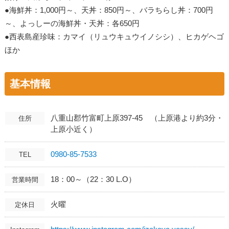
●海鮮丼：1,000円～、天丼：850円～、バラちらし丼：700円
～、よっしーの海鮮丼・天丼：各650円
●西表島産珍味：カマイ（リュウキュウイノシシ）、ヒカゲヘゴ
ほか
基本情報
八重山郡竹富町上原397-45 （上原港より約3分・
住所
上原小近く）
0980-85-7533
TEL
18：00～（22：30 L.O）
営業時間
火曜
定休日