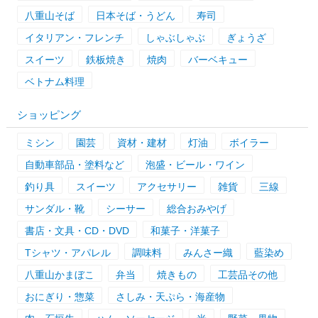
八重山そば
日本そば・うどん
寿司
イタリアン・フレンチ
しゃぶしゃぶ
ぎょうざ
スイーツ
鉄板焼き
焼肉
バーベキュー
ベトナム料理
ショッピング
ミシン
園芸
資材・建材
灯油
ボイラー
自動車部品・塗料など
泡盛・ビール・ワイン
釣り具
スイーツ
アクセサリー
雑貨
三線
サンダル・靴
シーサー
総合おみやげ
書店・文具・CD・DVD
和菓子・洋菓子
Tシャツ・アパレル
調味料
みんさー織
藍染め
八重山かまぼこ
弁当
焼きもの
工芸品その他
おにぎり・惣菜
さしみ・天ぷら・海産物