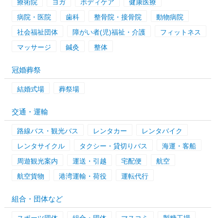
療術院
ヨガ
ボディケア
健康医療
病院・医院
歯科
整骨院・接骨院
動物病院
社会福祉団体
障がい者(児)福祉・介護
フィットネス
マッサージ
鍼灸
整体
冠婚葬祭
結婚式場
葬祭場
交通・運輸
路線バス・観光バス
レンタカー
レンタバイク
レンタサイクル
タクシー・貸切りバス
海運・客船
周遊観光案内
運送・引越
宅配便
航空
航空貨物
港湾運輸・荷役
運転代行
組合・団体など