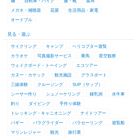
麺
自転車・バイク
服・靴
薬局
メガネ・補聴器
花屋
生活用品・家電
オードブル
見る・遊ぶ
サイクリング
キャンプ
ヘリコプター遊覧
カラオケ
写真撮影サービス
乗馬
星空観察
ウェイクボード・トーイング
エコツアー
カヌー・カヤック
観光施設
グラスボート
三線体験
クルージング
SUP（サップ）
シーサー作り
シュノーケリング
鍾乳洞
水牛車
釣り
ダイビング
手作り体験
トレッキング・キャニオニング
ナイトツアー
バギー
パラグライダー
パラセーリング
遊覧船
マリンレジャー
観光
旅行業