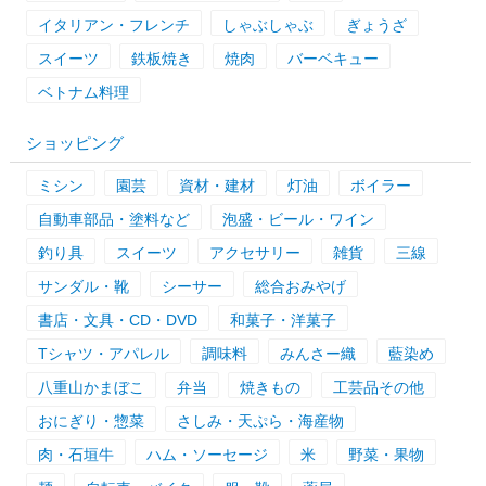
イタリアン・フレンチ
しゃぶしゃぶ
ぎょうざ
スイーツ
鉄板焼き
焼肉
バーベキュー
ベトナム料理
ショッピング
ミシン
園芸
資材・建材
灯油
ボイラー
自動車部品・塗料など
泡盛・ビール・ワイン
釣り具
スイーツ
アクセサリー
雑貨
三線
サンダル・靴
シーサー
総合おみやげ
書店・文具・CD・DVD
和菓子・洋菓子
Tシャツ・アパレル
調味料
みんさー織
藍染め
八重山かまぼこ
弁当
焼きもの
工芸品その他
おにぎり・惣菜
さしみ・天ぷら・海産物
肉・石垣牛
ハム・ソーセージ
米
野菜・果物