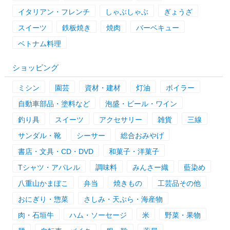
イタリアン・フレンチ
しゃぶしゃぶ
ぎょうざ
スイーツ
鉄板焼き
焼肉
バーベキュー
ベトナム料理
ショッピング
ミシン
園芸
資材・建材
灯油
ボイラー
自動車部品・塗料など
泡盛・ビール・ワイン
釣り具
スイーツ
アクセサリー
雑貨
三線
サンダル・靴
シーサー
総合おみやげ
書店・文具・CD・DVD
和菓子・洋菓子
Tシャツ・アパレル
調味料
みんさー織
藍染め
八重山かまぼこ
弁当
焼きもの
工芸品その他
おにぎり・惣菜
さしみ・天ぷら・海産物
肉・石垣牛
ハム・ソーセージ
米
野菜・果物