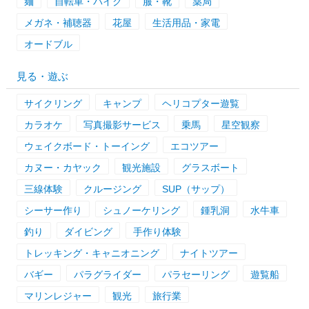
麺
自転車・バイク
服・靴
薬局
メガネ・補聴器
花屋
生活用品・家電
オードブル
見る・遊ぶ
サイクリング
キャンプ
ヘリコプター遊覧
カラオケ
写真撮影サービス
乗馬
星空観察
ウェイクボード・トーイング
エコツアー
カヌー・カヤック
観光施設
グラスボート
三線体験
クルージング
SUP（サップ）
シーサー作り
シュノーケリング
鍾乳洞
水牛車
釣り
ダイビング
手作り体験
トレッキング・キャニオニング
ナイトツアー
バギー
パラグライダー
パラセーリング
遊覧船
マリンレジャー
観光
旅行業