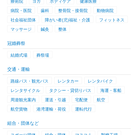
療術院
ヨガ
ボディケア
健康医療
病院・医院
歯科
整骨院・接骨院
動物病院
社会福祉団体
障がい者(児)福祉・介護
フィットネス
マッサージ
鍼灸
整体
冠婚葬祭
結婚式場
葬祭場
交通・運輸
路線バス・観光バス
レンタカー
レンタバイク
レンタサイクル
タクシー・貸切りバス
海運・客船
周遊観光案内
運送・引越
宅配便
航空
航空貨物
港湾運輸・荷役
運転代行
組合・団体など