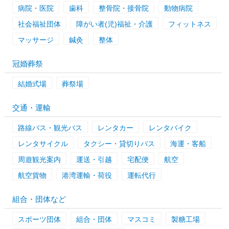
病院・医院
歯科
整骨院・接骨院
動物病院
社会福祉団体
障がい者(児)福祉・介護
フィットネス
マッサージ
鍼灸
整体
冠婚葬祭
結婚式場
葬祭場
交通・運輸
路線バス・観光バス
レンタカー
レンタバイク
レンタサイクル
タクシー・貸切りバス
海運・客船
周遊観光案内
運送・引越
宅配便
航空
航空貨物
港湾運輸・荷役
運転代行
組合・団体など
スポーツ団体
組合・団体
マスコミ
製糖工場