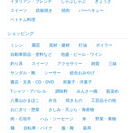
イタリアン・フレンチ
しゃぶしゃぶ
ぎょうざ
スイーツ
鉄板焼き
焼肉
バーベキュー
ベトナム料理
ショッピング
ミシン
園芸
資材・建材
灯油
ボイラー
自動車部品・塗料など
泡盛・ビール・ワイン
釣り具
スイーツ
アクセサリー
雑貨
三線
サンダル・靴
シーサー
総合おみやげ
書店・文具・CD・DVD
和菓子・洋菓子
Tシャツ・アパレル
調味料
みんさー織
藍染め
八重山かまぼこ
弁当
焼きもの
工芸品その他
おにぎり・惣菜
さしみ・天ぷら・海産物
肉・石垣牛
ハム・ソーセージ
米
野菜・果物
麺
自転車・バイク
服・靴
薬局