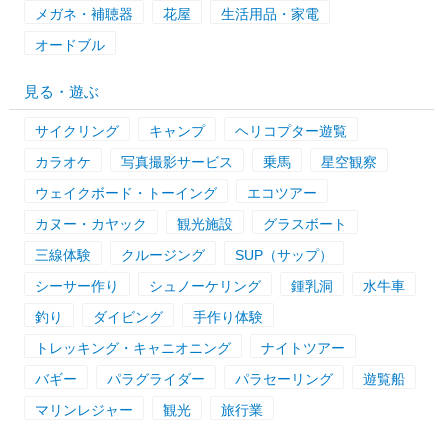
メガネ・補聴器
花屋
生活用品・家電
オードブル
見る・遊ぶ
サイクリング
キャンプ
ヘリコプター遊覧
カラオケ
写真撮影サービス
乗馬
星空観察
ウェイクボード・トーイング
エコツアー
カヌー・カヤック
観光施設
グラスボート
三線体験
クルージング
SUP（サップ）
シーサー作り
シュノーケリング
鍾乳洞
水牛車
釣り
ダイビング
手作り体験
トレッキング・キャニオニング
ナイトツアー
バギー
パラグライダー
パラセーリング
遊覧船
マリンレジャー
観光
旅行業