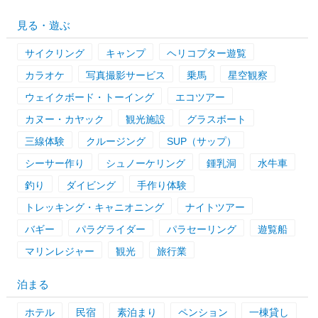
見る・遊ぶ
サイクリング
キャンプ
ヘリコプター遊覧
カラオケ
写真撮影サービス
乗馬
星空観察
ウェイクボード・トーイング
エコツアー
カヌー・カヤック
観光施設
グラスボート
三線体験
クルージング
SUP（サップ）
シーサー作り
シュノーケリング
鍾乳洞
水牛車
釣り
ダイビング
手作り体験
トレッキング・キャニオニング
ナイトツアー
バギー
パラグライダー
パラセーリング
遊覧船
マリンレジャー
観光
旅行業
泊まる
ホテル
民宿
素泊まり
ペンション
一棟貸し