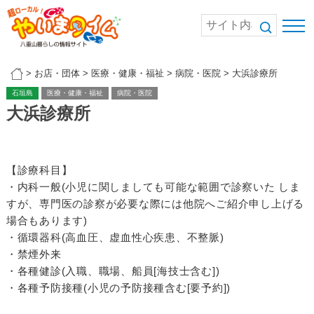
>
お店・団体
>
医療・健康・福祉
>
病院・医院
>
大浜診療所
石垣島
医療・健康・福祉
病院・医院
大浜診療所
【診療科目】
・内科一般(小児に関しましても可能な範囲で診察いた しま
すが、専門医の診察が必要な際には他院へご紹介申し上げる
場合もあります)
・循環器科(高血圧、虚血性心疾患、不整脈)
・禁煙外来
・各種健診(入職、職場、船員[海技士含む])
・各種予防接種(小児の予防接種含む[要予約])