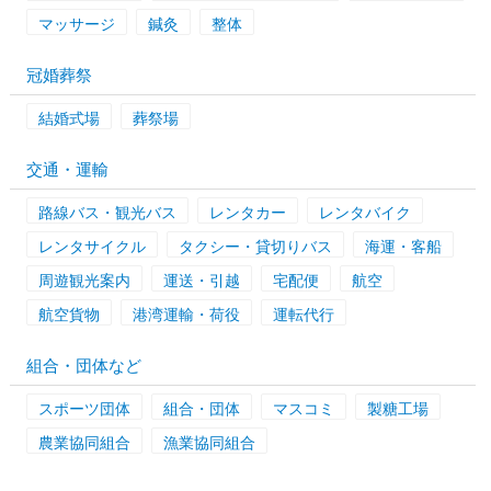
マッサージ
鍼灸
整体
冠婚葬祭
結婚式場
葬祭場
交通・運輸
路線バス・観光バス
レンタカー
レンタバイク
レンタサイクル
タクシー・貸切りバス
海運・客船
周遊観光案内
運送・引越
宅配便
航空
航空貨物
港湾運輸・荷役
運転代行
組合・団体など
スポーツ団体
組合・団体
マスコミ
製糖工場
農業協同組合
漁業協同組合