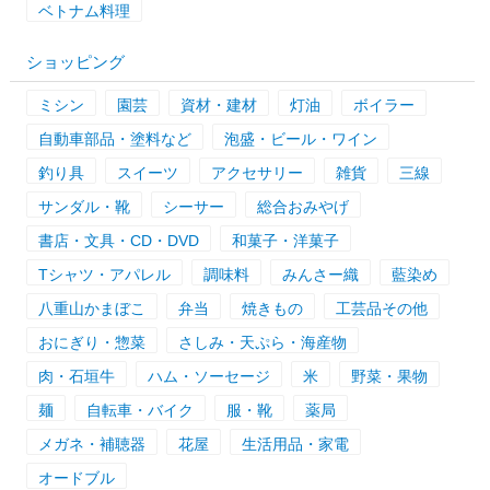
ベトナム料理
ショッピング
ミシン
園芸
資材・建材
灯油
ボイラー
自動車部品・塗料など
泡盛・ビール・ワイン
釣り具
スイーツ
アクセサリー
雑貨
三線
サンダル・靴
シーサー
総合おみやげ
書店・文具・CD・DVD
和菓子・洋菓子
Tシャツ・アパレル
調味料
みんさー織
藍染め
八重山かまぼこ
弁当
焼きもの
工芸品その他
おにぎり・惣菜
さしみ・天ぷら・海産物
肉・石垣牛
ハム・ソーセージ
米
野菜・果物
麺
自転車・バイク
服・靴
薬局
メガネ・補聴器
花屋
生活用品・家電
オードブル