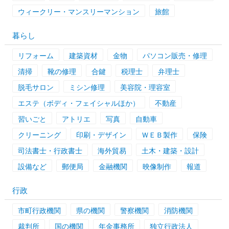
ウィークリー・マンスリーマンション
旅館
暮らし
リフォーム
建築資材
金物
パソコン販売・修理
清掃
靴の修理
合鍵
税理士
弁理士
脱毛サロン
ミシン修理
美容院・理容室
エステ（ボディ・フェイシャルほか）
不動産
習いごと
アトリエ
写真
自動車
クリーニング
印刷・デザイン
ＷＥＢ製作
保険
司法書士・行政書士
海外貿易
土木・建築・設計
設備など
郵便局
金融機関
映像制作
報道
行政
市町行政機関
県の機関
警察機関
消防機関
裁判所
国の機関
年金事務所
独立行政法人