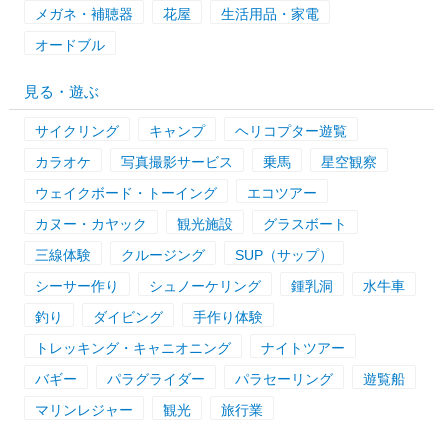
メガネ・補聴器
花屋
生活用品・家電
オードブル
見る・遊ぶ
サイクリング
キャンプ
ヘリコプター遊覧
カラオケ
写真撮影サービス
乗馬
星空観察
ウェイクボード・トーイング
エコツアー
カヌー・カヤック
観光施設
グラスボート
三線体験
クルージング
SUP（サップ）
シーサー作り
シュノーケリング
鍾乳洞
水牛車
釣り
ダイビング
手作り体験
トレッキング・キャニオニング
ナイトツアー
バギー
パラグライダー
パラセーリング
遊覧船
マリンレジャー
観光
旅行業