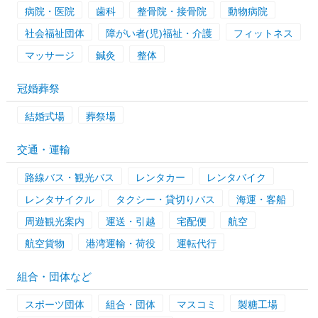
病院・医院
歯科
整骨院・接骨院
動物病院
社会福祉団体
障がい者(児)福祉・介護
フィットネス
マッサージ
鍼灸
整体
冠婚葬祭
結婚式場
葬祭場
交通・運輸
路線バス・観光バス
レンタカー
レンタバイク
レンタサイクル
タクシー・貸切りバス
海運・客船
周遊観光案内
運送・引越
宅配便
航空
航空貨物
港湾運輸・荷役
運転代行
組合・団体など
スポーツ団体
組合・団体
マスコミ
製糖工場