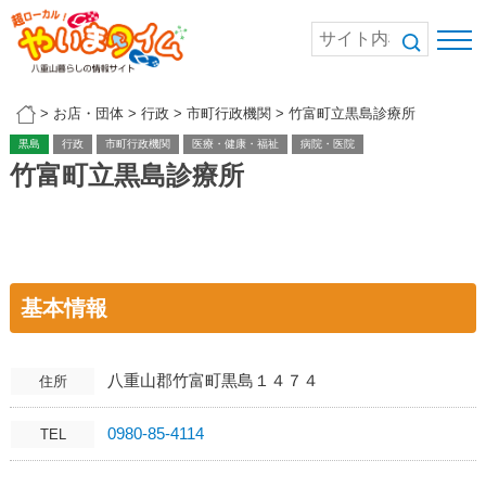
>
お店・団体
>
行政
>
市町行政機関
>
竹富町立黒島診療所
黒島
行政
市町行政機関
医療・健康・福祉
病院・医院
竹富町立黒島診療所
基本情報
八重山郡竹富町黒島１４７４
住所
0980-85-4114
TEL