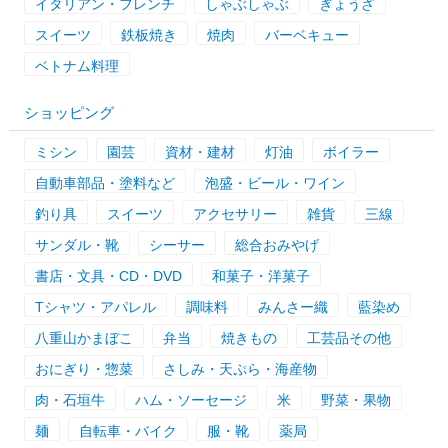
イタリアン・フレンチ
しゃぶしゃぶ
ぎょうざ
スイーツ
鉄板焼き
焼肉
バーベキュー
ベトナム料理
ショッピング
ミシン
園芸
資材・建材
灯油
ボイラー
自動車部品・塗料など
泡盛・ビール・ワイン
釣り具
スイーツ
アクセサリー
雑貨
三線
サンダル・靴
シーサー
総合おみやげ
書店・文具・CD・DVD
和菓子・洋菓子
Tシャツ・アパレル
調味料
みんさー織
藍染め
八重山かまぼこ
弁当
焼きもの
工芸品その他
おにぎり・惣菜
さしみ・天ぷら・海産物
肉・石垣牛
ハム・ソーセージ
米
野菜・果物
麺
自転車・バイク
服・靴
薬局