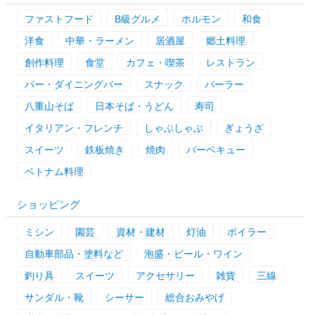
ファストフード
B級グルメ
ホルモン
和食
洋食
中華・ラーメン
居酒屋
郷土料理
創作料理
食堂
カフェ・喫茶
レストラン
バー・ダイニングバー
スナック
パーラー
八重山そば
日本そば・うどん
寿司
イタリアン・フレンチ
しゃぶしゃぶ
ぎょうざ
スイーツ
鉄板焼き
焼肉
バーベキュー
ベトナム料理
ショッピング
ミシン
園芸
資材・建材
灯油
ボイラー
自動車部品・塗料など
泡盛・ビール・ワイン
釣り具
スイーツ
アクセサリー
雑貨
三線
サンダル・靴
シーサー
総合おみやげ