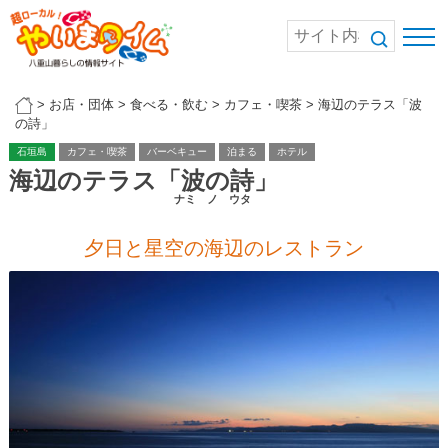
>
お店・団体
>
食べる・飲む
>
カフェ・喫茶
>
海辺のテラス「波
の詩」
石垣島
カフェ・喫茶
バーベキュー
泊まる
ホテル
海辺のテラス「波の詩」
ナミ ノ ウタ
夕日と星空の海辺のレストラン