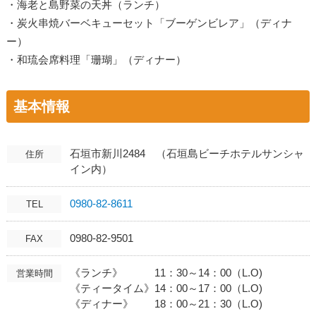
・海老と島野菜の天丼（ランチ）
・炭火串焼バーベキューセット「ブーゲンビレア」（ディナ
ー）
・和琉会席料理「珊瑚」（ディナー）
基本情報
石垣市新川2484 （石垣島ビーチホテルサンシャ
住所
イン内）
0980-82-8611
TEL
0980-82-9501
FAX
《ランチ》 11：30～14：00（L.O)
営業時間
《ティータイム》14：00～17：00（L.O)
《ディナー》 18：00～21：30（L.O)