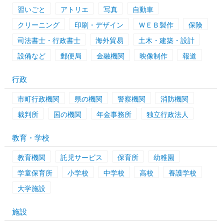
習いごと
アトリエ
写真
自動車
クリーニング
印刷・デザイン
ＷＥＢ製作
保険
司法書士・行政書士
海外貿易
土木・建築・設計
設備など
郵便局
金融機関
映像制作
報道
行政
市町行政機関
県の機関
警察機関
消防機関
裁判所
国の機関
年金事務所
独立行政法人
教育・学校
教育機関
託児サービス
保育所
幼稚園
学童保育所
小学校
中学校
高校
養護学校
大学施設
施設