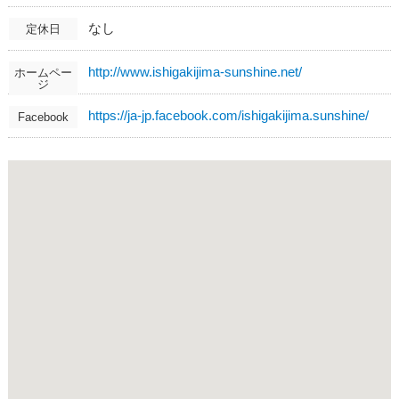
なし
定休日
http://www.ishigakijima-sunshine.net/
ホームペー
ジ
https://ja-jp.facebook.com/ishigakijima.sunshine/
Facebook