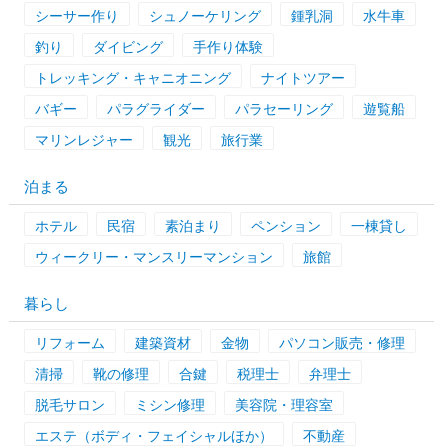
シーサー作り
シュノーケリング
鍾乳洞
水牛車
釣り
ダイビング
手作り体験
トレッキング・キャニオニング
ナイトツアー
バギー
パラグライダー
パラセーリング
遊覧船
マリンレジャー
観光
旅行業
泊まる
ホテル
民宿
素泊まり
ペンション
一棟貸し
ウィークリー・マンスリーマンション
旅館
暮らし
リフォーム
建築資材
金物
パソコン販売・修理
清掃
靴の修理
合鍵
税理士
弁理士
脱毛サロン
ミシン修理
美容院・理容室
エステ（ボディ・フェイシャルほか）
不動産