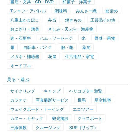
書店・文具・CD・DVD
和菓子・洋菓子
Tシャツ・アパレル
調味料
みんさー織
藍染め
八重山かまぼこ
弁当
焼きもの
工芸品その他
おにぎり・惣菜
さしみ・天ぷら・海産物
肉・石垣牛
ハム・ソーセージ
米
野菜・果物
麺
自転車・バイク
服・靴
薬局
メガネ・補聴器
花屋
生活用品・家電
オードブル
見る・遊ぶ
サイクリング
キャンプ
ヘリコプター遊覧
カラオケ
写真撮影サービス
乗馬
星空観察
ウェイクボード・トーイング
エコツアー
カヌー・カヤック
観光施設
グラスボート
三線体験
クルージング
SUP（サップ）